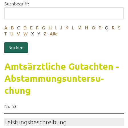
Suchbegriff:
A
B
C
D
E
F
G
H
I
J
K
L
M
N
O
P
Q
R
S
T
U
V
W
X
Y
Z
Alle
Amts­ärzt­li­che Gut­ach­ten -
Ab­stam­mungs­un­ter­su­
chung
Nr. 53
Leis­tungs­be­schrei­bung