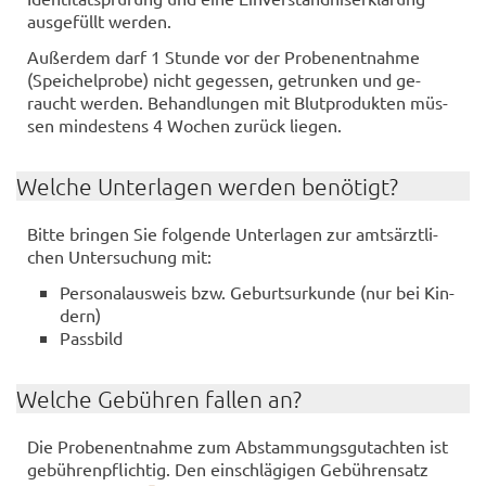
aus­ge­füllt wer­den.
Au­ßer­dem darf 1 Stun­de vor der Pro­ben­ent­nah­me
(Spei­chel­pro­be) nicht ge­ges­sen, ge­trun­ken und ge­
raucht wer­den. Be­hand­lun­gen mit Blut­pro­duk­ten müs­
sen min­des­tens 4 Wo­chen zu­rück lie­gen.
Wel­che Un­ter­la­gen wer­den be­nö­tigt?
Bitte brin­gen Sie fol­gen­de Un­ter­la­gen zur amts­ärzt­li­
chen Un­ter­su­chung mit:
Per­so­nal­aus­weis bzw. Ge­burts­ur­kun­de (nur bei Kin­
dern)
Pass­bild
Wel­che Ge­büh­ren fal­len an?
Die Pro­ben­ent­nah­me zum Ab­stam­mungs­gut­ach­ten ist
ge­büh­ren­pflich­tig. Den ein­schlä­gi­gen Ge­büh­ren­satz