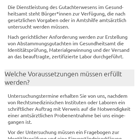
Die Dienst­leis­tung des Gut­ach­ter­we­sens im Ge­sund­
heits­amt steht Bür­ger*innen zur Ver­fü­gung, die nach
ge­setz­li­chen Vor­ga­ben oder in Amts­hil­fe amts­ärzt­lich
un­ter­sucht wer­den müs­sen.
Nach ge­richt­li­cher An­for­de­rung wer­den zur Er­stel­lung
von Ab­stam­mungs­gut­ach­ten im Ge­sund­heits­amt die
Iden­ti­täts­prü­fung, Ma­te­ri­al­ge­win­nung und der Ver­sand
an das be­auf­trag­te, zer­ti­fi­zier­te Labor durch­ge­führt.
Wel­che Vor­aus­set­zun­gen müs­sen er­füllt
wer­den?
Un­ter­su­chungs­ter­mi­ne er­hal­ten Sie von uns, nach­dem
von Rechts­me­di­zi­ni­schen In­sti­tu­ten oder La­bo­ren ein
schrift­li­cher Auf­trag mit Ver­weis auf die Not­wen­dig­keit
einer amts­ärzt­li­chen Pro­ben­ent­nah­me bei uns ein­ge­
gan­gen ist.
Vor der Un­ter­su­chung müs­sen ein Fra­ge­bo­gen zur
Iden­ti­täts­prü­fung und eine Ein­ver­ständ­nis­er­klä­rung