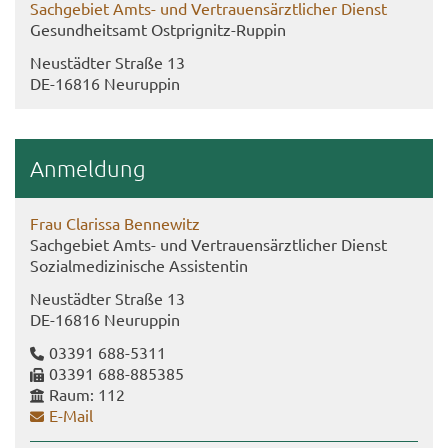
Sach­ge­biet Amts- und Ver­trau­ens­ärzt­li­cher Dienst
Ge­sund­heits­amt Ostprignitz-​Ruppin
Neu­städ­ter Stra­ße 13
DE-​16816 Neu­rup­pin
An­mel­dung
Frau Cla­ris­sa Ben­ne­witz
Sach­ge­biet Amts- und Ver­trau­ens­ärzt­li­cher Dienst
So­zi­al­me­di­zi­ni­sche As­sis­ten­tin
Neu­städ­ter Stra­ße 13
DE-​16816 Neu­rup­pin
03391 688-​5311
03391 688-​885385
Raum: 112
E-​Mail