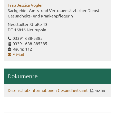
Frau Jes­si­ca Vog­ler
Sach­ge­biet Amts- und Ver­trau­ens­ärzt­li­cher Dienst
Gesundheits-​ und Kran­ken­pfle­ge­rin
Neu­städ­ter Stra­ße 13
DE-​16816 Neu­rup­pin
03391 688-​5385
03391 688-​885385
Raum: 112
E-​Mail
Do­ku­men­te
Da­ten­schutz­in­for­ma­tio­nen Ge­sund­heits­amt
164 kB