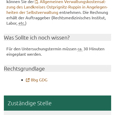
kön­nen Sie der
All­ge­mei­nen Ver­wal­tungs­kos­ten­sat­
zung des Land­krei­ses Ostprignitz-​Ruppin in An­ge­le­gen­
hei­ten der Selbst­ver­wal­tung
ent­neh­men. Die Rech­nung
er­hält der Auf­trag­ge­ber (Rechts­me­di­zi­ni­sches In­sti­tut,
Labor,
etc.
)
Was Soll­te ich noch wis­sen?
Für den Un­ter­su­chungs­ter­min müs­sen
ca.
30 Mi­nu­ten
ein­ge­plant wer­den.
Rechts­grund­la­ge
Bbg GDG
Zu­stän­di­ge Stel­le