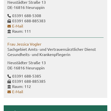
Neu­städ­ter Stra­ße 13
DE-​16816 Neu­rup­pin
03391 688-​5308
03391 688-​885383
E-​Mail
Raum: 111
Frau Jes­si­ca Vog­ler
Sach­ge­biet Amts- und Ver­trau­ens­ärzt­li­cher Dienst
Gesundheits-​ und Kran­ken­pfle­ge­rin
Neu­städ­ter Stra­ße 13
DE-​16816 Neu­rup­pin
03391 688-​5385
03391 688-​885385
Raum: 112
E-​Mail