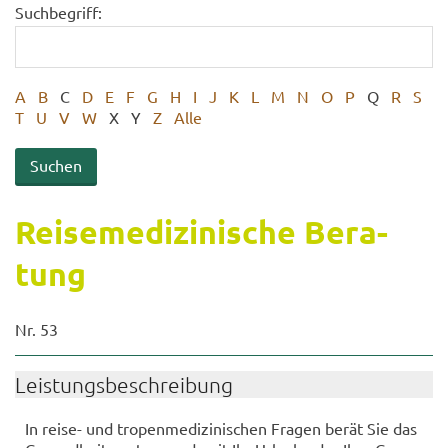
Suchbegriff:
A
B
C
D
E
F
G
H
I
J
K
L
M
N
O
P
Q
R
S
T
U
V
W
X
Y
Z
Alle
Rei­se­me­di­zi­ni­sche Be­ra­
tung
Nr. 53
Leis­tungs­be­schrei­bung
In reise-​ und tro­pen­me­di­zi­ni­schen Fra­gen berät Sie das