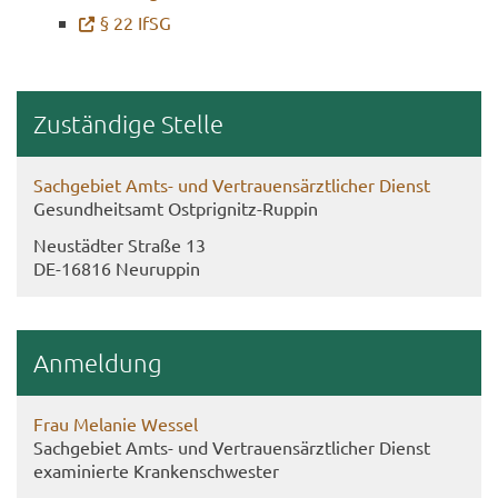
§ 22 IfSG
Zu­stän­di­ge Stel­le
Sach­ge­biet Amts- und Ver­trau­ens­ärzt­li­cher Dienst
Ge­sund­heits­amt Ostprignitz-​Ruppin
Neu­städ­ter Stra­ße 13
DE-​16816 Neu­rup­pin
An­mel­dung
Frau Me­la­nie Wes­sel
Sach­ge­biet Amts- und Ver­trau­ens­ärzt­li­cher Dienst
ex­ami­nier­te Kran­ken­schwes­ter