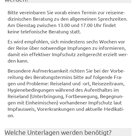
Bitte ver­ein­ba­ren Sie vorab einen Ter­min zur rei­se­me­
di­zi­ni­schen Be­ra­tung zu den all­ge­mei­nen Sprech­zei­ten.
Am Diens­tag zwi­schen 13.00 und 17.00 Uhr fin­det
keine te­le­fo­ni­sche Be­ra­tung statt.
Es wird emp­foh­len, sich min­des­tens sechs Wo­chen vor
der Reise über not­wen­di­ge Imp­fun­gen zu in­for­mie­ren,
damit ein ef­fek­ti­ver Impf­schutz zeit­ge­recht er­zielt wer­
den kann.
Be­son­de­re Auf­merk­sam­keit rich­ten Sie bei der Vor­be­
rei­tung des Be­ra­tungs­ter­mins bitte auf fol­gen­de Fra­
gen und Pro­ble­me: Rei­se­land und -ort, Rei­se­zeit­raum,
Hy­gie­ne­be­din­gun­gen wäh­rend des Auf­ent­hal­tes im
Rei­se­land (Un­ter­brin­gung, Fort­be­we­gung, Be­geg­nun­
gen mit Ein­hei­mi­schen) vor­han­de­ner Impf­schutz laut
Impf­aus­weis, Vor­er­kran­kun­gen und ak­tu­el­le Me­di­ka­ti­
on.
Wel­che Un­ter­la­gen wer­den be­nö­tigt?