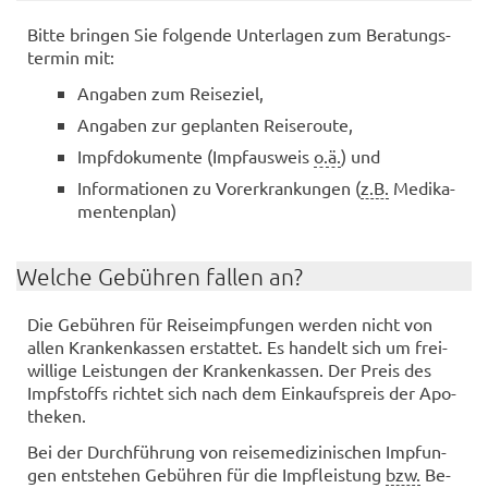
Bitte brin­gen Sie fol­gen­de Un­ter­la­gen zum Be­ra­tungs­
ter­min mit:
An­ga­ben zum Rei­se­ziel,
An­ga­ben zur ge­plan­ten Rei­se­rou­te,
Impf­do­ku­men­te (Impf­aus­weis
o.ä.
) und
In­for­ma­tio­nen zu Vor­er­kran­kun­gen (
z.B.
Me­di­ka­
men­ten­plan)
Wel­che Ge­büh­ren fal­len an?
Die Ge­büh­ren für Rei­se­imp­fun­gen wer­den nicht von
allen Kran­ken­kas­sen er­stat­tet. Es han­delt sich um frei­
wil­li­ge Leis­tun­gen der Kran­ken­kas­sen. Der Preis des
Impf­stoffs rich­tet sich nach dem Ein­kaufs­preis der Apo­
the­ken.
Bei der Durch­füh­rung von rei­se­me­di­zi­ni­schen Imp­fun­
gen ent­ste­hen Ge­büh­ren für die Impf­leis­tung
bzw.
Be­