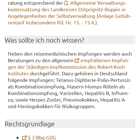
ra­tung ent­spre­chend der
All­ge­mei­ne Ver­wal­tungs­
kos­ten­sat­zung des Land­krei­ses Ostprignitz-​Ruppin in
An­ge­le­gen­hei­ten der Selbst­ver­wal­tung (An­la­ge Ge­büh­
ren­ta­rif Ins­be­son­de­re lfd. Nr. 15. - 15.4.)
.
Was soll­te ich noch wis­sen?
Neben den rei­se­me­di­zi­ni­schen Imp­fun­gen wer­den auch
Be­ra­tun­gen zu den all­ge­mein
emp­foh­le­nen Imp­fun­
gen der Stän­di­gen Impf­kom­mis­si­on des Robert-​Koch-
Institutes
durch­ge­führt. Dazu ge­hö­ren in Deutsch­land
fol­gen­de Imp­fun­gen: Tetanus-​Diphterie-Polio-Pertussis
als Kom­bi­na­ti­ons­imp­fung, Masern-​Mumps-Röteln als
Kom­bi­na­ti­ons­imp­fung, Va­ri­zel­len, He­pa­ti­tis B, In­flu­en­
za, sowie Her­pes Zos­ter, Pneu­mo­kok­ken, He­pa­ti­tis A
und Me­nin­go­kok­ken für Ri­si­ko­grup­pen.
Rechts­grund­la­ge
§ 3 Bbg GDG