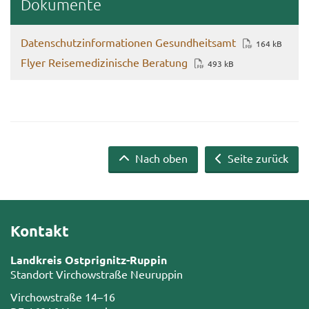
Do­ku­men­te
Da­ten­schutz­in­for­ma­tio­nen Ge­sund­heits­amt
164 kB
Flyer Rei­se­me­di­zi­ni­sche Be­ra­tung
493 kB
Nach oben
Seite zurück
Kontakt
Landkreis Ostprignitz-Ruppin
Standort Virchowstraße Neuruppin
Virchowstraße 14–16