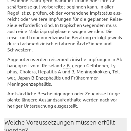
Ge­sund­heits­amt gern, damit Ihr Ur­laub oder Ihre Ge­
schäfts­rei­se gut vor­be­rei­tet be­gin­nen kann. In aller
Regel ist zu prü­fen, ob der vor­han­de­ne Impf­sta­tus aus­
reicht oder wei­te­re Imp­fun­gen für die ge­plan­ten Rei­se­
zie­le er­for­der­lich sind. In tro­pi­schen Ge­gen­den muss
auch eine Ma­la­ria­pro­phy­la­xe er­wo­gen wer­den. Die
reise-​ und tro­pen­me­di­zi­ni­sche Be­ra­tung er­folgt je­weils
durch fach­me­di­zi­nisch er­fah­re­ne Ärzte*innen und
Schwes­tern.
An­ge­bo­ten wer­den rei­se­me­di­zi­ni­sche Imp­fun­gen in Ab­
hän­gig­keit vom Rei­se­land
z.B.
gegen Gelb­fie­ber, Ty­
phus, Cho­le­ra, He­pa­ti­tis A und B, Me­nin­go­kok­ken, Toll­
wut, Japan-​B-Enzephalitis und Frühsommer-​
Meningoenzephalitis.
Amts­ärzt­li­che Be­schei­ni­gun­gen oder Zeug­nis­se für ge­
plan­te län­ge­re Aus­lands­auf­ent­hal­te wer­den nach vor­
he­ri­ger Un­ter­su­chung aus­ge­stellt.
Wel­che Vor­aus­set­zun­gen müs­sen er­füllt
wer­den?