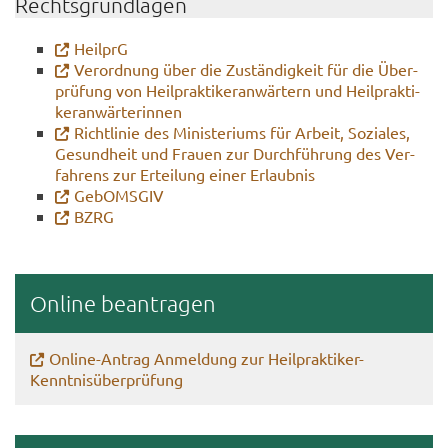
Rechts­grund­la­gen
Heil­prG
Ver­ord­nung über die Zu­stän­dig­keit für die Über­
prü­fung von Heil­prak­ti­ker­an­wär­tern und Heil­prak­ti­
ker­an­wär­te­rin­nen
Richt­li­nie des Mi­nis­te­ri­ums für Ar­beit, So­zia­les,
Ge­sund­heit und Frau­en zur Durch­füh­rung des Ver­
fah­rens zur Er­tei­lung einer Er­laub­nis
Ge­bOMS­GIV
BZRG
On­line be­an­tra­gen
Online-​Antrag An­mel­dung zur Heilpraktiker-​
Kenntnisüberprüfung