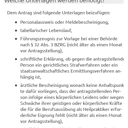
Dem An­trag sind fol­gen­de Un­ter­la­gen bei­zu­fü­gen:
Per­so­nal­aus­weis oder Mel­de­be­schei­ni­gung,
ta­bel­la­ri­scher Le­bens­lauf,
Füh­rungs­zeug­nis zur Vor­la­ge bei einer Be­hör­de
nach § 32 Abs. 3 BZRG (nicht älter als einen Monat
vor An­trags­stel­lung),
schrift­li­che Er­klä­rung, ob gegen die an­trag­stel­len­de
Per­son ein ge­richt­li­ches Straf­ver­fah­ren oder ein
staats­an­walt­schaft­li­ches Er­mitt­lungs­ver­fah­ren an­
hän­gig ist,
ärzt­li­che Be­schei­ni­gung wo­nach keine An­halts­punk­
te dafür vor­lie­gen, dass der an­trag­stel­len­den Per­
son in­fol­ge eines kör­per­li­chen Lei­dens oder wegen
Schwä­che ihrer geis­ti­gen oder kör­per­li­chen Kräf­te
die für die Be­rufs­aus­übung als Heil­prak­ti­ker er­for­
der­li­che Eig­nung fehlt (nicht älter als einen Monat
vor An­trags­stel­lung),