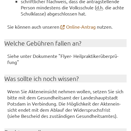
schrift­li­cher Nach­weis, dass die an­trag­stel­len­de
Per­son min­des­tens die Volks­schu­le (
d.h
. die achte
Schul­klas­se) ab­ge­schlos­sen hat.
Sie kön­nen auch un­se­ren
Online-​Antrag
nut­zen.
Wel­che Ge­büh­ren fal­len an?
Siehe unter Do­ku­men­te "Flyer-​ Heil­prak­ti­ker­über­prü­
fung"
Was soll­te ich noch wis­sen?
Wenn Sie Ak­ten­ein­sicht neh­men wol­len, set­zen Sie sich
bitte mit dem Ge­sund­heits­amt der Lan­des­haupt­stadt
Pots­dam in Ver­bin­dung. Die Mög­lich­keit der Ak­ten­ein­
sicht endet mit dem Ab­lauf der Wi­der­spruchs­frist
(siehe Be­scheid des zu­stän­di­gen Ge­sund­heits­am­tes).