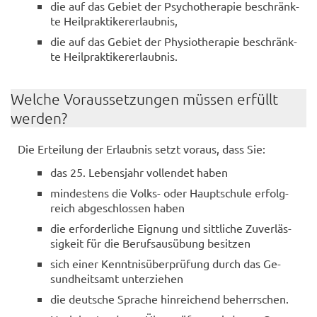
die auf das Ge­biet der Psy­cho­the­ra­pie be­schränk­
te Heil­prak­ti­ker­er­laub­nis,
die auf das Ge­biet der Phy­sio­the­ra­pie be­schränk­
te Heil­prak­ti­ker­er­laub­nis.
Wel­che Vor­aus­set­zun­gen müs­sen er­füllt
wer­den?
Die Er­tei­lung der Er­laub­nis setzt vor­aus, dass Sie:
das 25. Le­bens­jahr voll­endet haben
min­des­tens die Volks-​ oder Haupt­schu­le er­folg­
reich ab­ge­schlos­sen haben
die er­for­der­li­che Eig­nung und sitt­li­che Zu­ver­läs­
sig­keit für die Be­rufs­aus­übung be­sit­zen
sich einer Kennt­nis­über­prü­fung durch das Ge­
sund­heits­amt un­ter­zie­hen
die deut­sche Spra­che hin­rei­chend be­herr­schen.