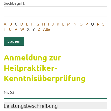
Suchbegriff:
A
B
C
D
E
F
G
H
I
J
K
L
M
N
O
P
Q
R
S
T
U
V
W
X
Y
Z
Alle
An­mel­dung zur
Heilpraktiker-​
Kenntnisüberprüfung
Nr. 53
Leis­tungs­be­schrei­bung