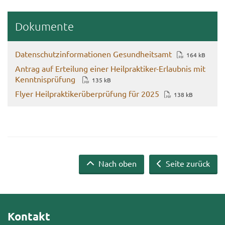
Do­ku­men­te
Da­ten­schutz­in­for­ma­tio­nen Ge­sund­heits­amt
164 kB
An­trag auf Er­tei­lung einer Heilpraktiker-​Erlaubnis mit
Kennt­nis­prü­fung
135 kB
Flyer Heil­prak­ti­ker­über­prü­fung für 2025
138 kB
Nach oben
Seite zurück
Kontakt