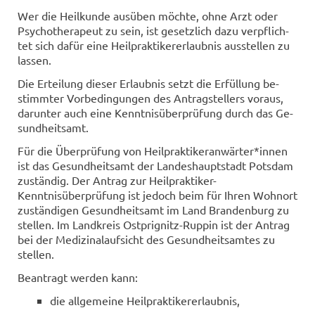
Wer die Heil­kun­de aus­üben möch­te, ohne Arzt oder
Psy­cho­the­ra­peut zu sein, ist ge­setz­lich dazu ver­pflich­
tet sich dafür eine Heil­prak­ti­ker­er­laub­nis aus­stel­len zu
las­sen.
Die Er­tei­lung die­ser Er­laub­nis setzt die Er­fül­lung be­
stimm­ter Vor­be­din­gun­gen des An­trag­stel­lers vor­aus,
dar­un­ter auch eine Kennt­nis­über­prü­fung durch das Ge­
sund­heits­amt.
Für die Über­prü­fung von Heil­prak­ti­ker­an­wär­ter*innen
ist das Ge­sund­heits­amt der Lan­des­haupt­stadt Pots­dam
zu­stän­dig. Der An­trag zur Heilpraktiker-​
Kenntnisüberprüfung ist je­doch beim für Ihren Wohn­ort
zu­stän­di­gen Ge­sund­heits­amt im Land Bran­den­burg zu
stel­len. Im Land­kreis Ostprignitz-​Ruppin ist der An­trag
bei der Me­di­zi­nal­auf­sicht des Ge­sund­heits­am­tes zu
stel­len.
Be­an­tragt wer­den kann:
die all­ge­mei­ne Heil­prak­ti­ker­er­laub­nis,