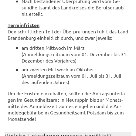
Nach be­stan­de­ner Über­prü­fung wird vom Ge­
sund­heits­amt des Land­krei­ses die Be­rufs­er­laub­
nis er­teilt.
Ter­min­fris­ten
Den schrift­li­chen Teil der Über­prü­fun­gen führt das Land
Bran­den­burg ein­heit­lich durch, und zwar je­weils:
am drit­ten Mitt­woch im März
(An­mel­dungs­zeit­raum vom 01. De­zem­ber bis 31.
De­zem­ber des Vor­jah­res)
am zwei­ten Mitt­woch im Ok­to­ber
(An­mel­dungs­zeit­raum vom 01. Juli bis 31. Juli
des lau­fen­den Jah­res)
Um die Fris­ten ein­zu­hal­ten, soll­ten die An­trags­un­ter­la­
gen im Ge­sund­heits­amt in Neu­rup­pin bis zur Mo­nats­
mit­te des An­mel­de­zeit­rau­mes ein­ge­hen und die An­
mel­de­ge­bühr beim Ge­sund­heits­amt Pots­dam bis zum
Mo­nats­en­de!
Wel­che Un­ter­la­gen wer­den be­nö­tigt?