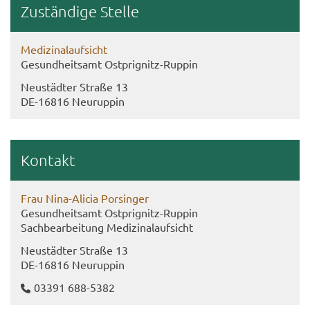
Zu­stän­di­ge Stel­le
Me­di­zi­nal­auf­sicht
Ge­sund­heits­amt Ostprignitz-​Ruppin
Neu­städ­ter Stra­ße 13
DE-​16816 Neu­rup­pin
Kon­takt
Frau Nina-​Alicia Por­sin­ger
Ge­sund­heits­amt Ostprignitz-​Ruppin
Sach­be­ar­bei­tung Me­di­zi­nal­auf­sicht
Neu­städ­ter Stra­ße 13
DE-​16816 Neu­rup­pin
03391 688-​5382