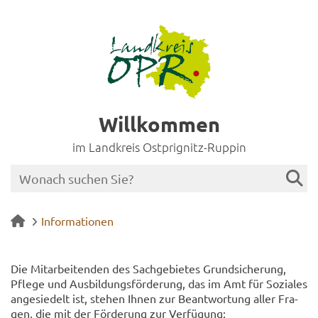
Willkommen
im Landkreis Ostprignitz-Ruppin
Informationen
Die Mit­ar­bei­ten­den des Sach­ge­bie­tes Grund­si­che­rung,
Pfle­ge und Aus­bil­dungs­för­de­rung, das im Amt für So­zia­les
an­ge­sie­delt ist, ste­hen Ihnen zur Be­ant­wor­tung aller Fra­
gen, die mit der För­de­rung zur Ver­fü­gung: