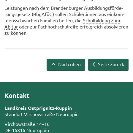
Leis­tun­gen nach dem Bran­den­bur­ger Aus­bil­dungs­för­de­
rungs­ge­setz (Bb­gA­föG) sol­len Schü­ler:innen aus ein­kom­
mens­schwa­chen Fa­mi­li­en hel­fen, die
Schulbildung zum
Abitur
oder zur Fach­hoch­schul­rei­fe er­folg­reich ab­sol­vie­ren
zu kön­nen.
Nach oben
Seite zurück
Kontakt
Landkreis Ostprignitz-Ruppin
Standort Virchowstraße Neuruppin
Virchowstraße 14–16
DE-16816 Neuruppin