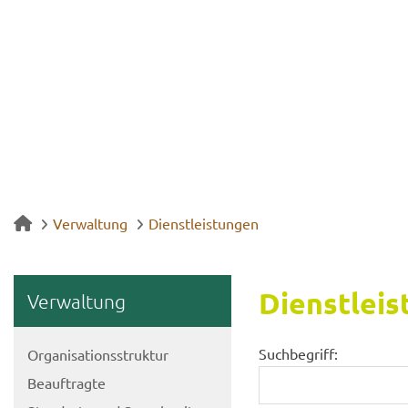
Verwaltung
Dienstleistungen
Dienst­leis
Ver­wal­tung
Suchbegriff:
Or­ga­ni­sa­ti­ons­struk­tur
Be­auf­trag­te