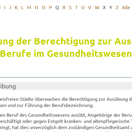
H
I
J
K
L
M
N
O
P
Q
R
S
T
U
V
W
X
Y
Z
Alle
ng der Be­rech­ti­gung zur Aus
e­ru­fe im Ge­sund­heits­we­sen
ei­bung
eis­frei­en Städ­te über­wa­chen die Be­rech­ti­gung zur Aus­übung d
­sen und zur Füh­rung der Be­rufs­be­zeich­nung.
en Beruf des Ge­sund­heits­we­sens aus­übt, An­ge­hö­ri­ge der Be­ru
­schäf­tigt oder gegen Ent­gelt kranken-​ und al­ten­pfle­ge­ri­sche Tä
ringt, hat dies un­ver­züg­lich dem zu­stän­di­gen Ge­sund­heits­amt a