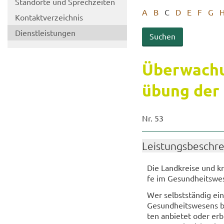
Stand­or­te und Sprech­zei­ten
A
B
C
D
E
F
G
Kon­takt­ver­zeich­nis
Dienst­leis­tun­gen
Über­wa­chu
übung der B
Nr. 53
Leis­tungs­be­schr
Die Land­krei­se und kr
fe im Ge­sund­heits­we
Wer selbst­stän­dig ein
Ge­sund­heits­we­sens be
ten an­bie­tet oder er­b