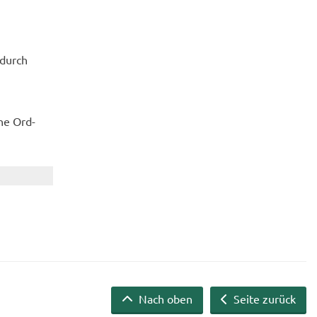
n durch
ine Ord­
Nach oben
Seite zurück