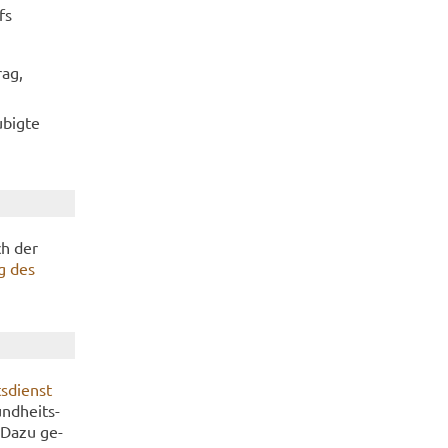
fs
rag,
­big­te
ch der
ng des
s­dienst
nd­heits­
. Dazu ge­