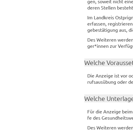
gen, so­weit nicht eine
de­ren Stel­len be­steht
Im Land­kreis Ostprigni
er­fas­sen, re­gis­trie­r
ge­be­stä­ti­gung aus, d
Des Wei­te­ren wer­den
ger*innen zur Ver­fü­gu
Wel­che Vor­aus­set
Die An­zei­ge ist vor o
rufs­aus­übung oder der
Wel­che Un­ter­la­g
Für die An­zei­ge beim 
fe des Ge­sund­heits­w
Des Wei­te­ren wer­den f