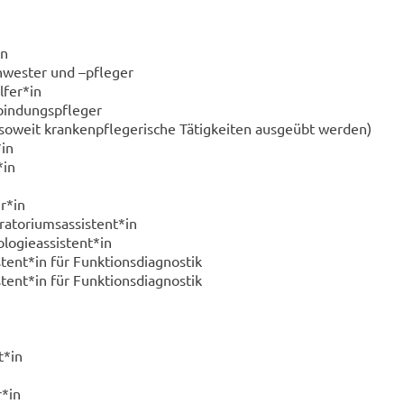
in
chwes­ter und –pfle­ger
l­fer*in
in­dungs­pfle­ger
so­weit kran­ken­pfle­ge­ri­sche Tä­tig­kei­ten aus­ge­übt wer­den)
*in
*in
er*in
­to­ri­um­s­as­sis­tent*in
lo­gie­as­sis­tent*in
­tent*in für Funk­ti­ons­dia­gnos­tik
­tent*in für Funk­ti­ons­dia­gnos­tik
n
t*in
r*in