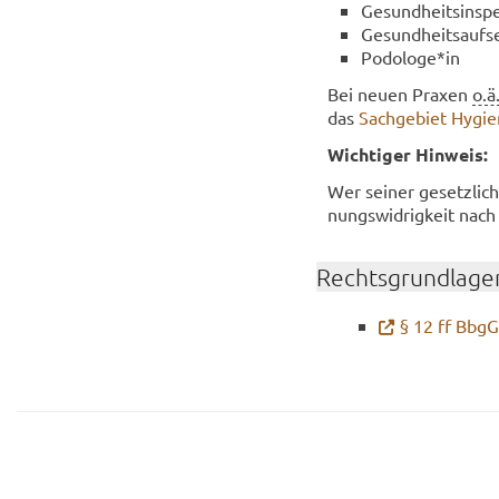
Ge­sund­heits­in­sp
Ge­sund­heits­auf­s
Po­do­lo­ge*in
Bei neuen Pra­xen
o.ä
das
Sach­ge­biet Hy­gie
Wich­ti­ger Hin­weis:
Wer sei­ner ge­setz­lic
nungs­wid­rig­keit nac
Rechts­grund­la­ge
§ 12 ff Bb­g