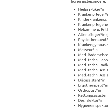
hö­ren ins­be­son­de­re:
Heil­prak­ti­ker*in
Kran­ken­pfle­ger*
Kin­der­kran­ken­s
Kran­ken­pfle­ge­he
Heb­am­me u. Ent­b
Al­ten­pfle­ger*in (
Phy­sio­the­ra­peut
Kran­ken­gym­nast
Mas­seur*in,
Med. Ba­de­meis­t
Med.-​techn. La­bo­ra
Med.-​techn. Ra­dio­
Med.-​techn. As­sis
Med.-​techn. As­sis
Di­ät­as­sis­tent*in
Er­go­the­ra­peut*i
Or­th­op­tist*in
Ret­tungs­as­sis­ten
Des­in­fek­tor*in
Hy­gie­nein­spek­to