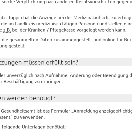
 sol­che Ver­pflich­tung nach an­de­ren Rechts­vor­schrif­ten ge­gen­
.
tz-​Ruppin hat die An­zei­ge bei der Me­di­zi­nal­auf­sicht zu er­fol­
en die im Land­kreis me­di­zi­nisch tä­ti­gen Per­so­nen und stel­len ein
ie
z.B.
bei der Kranken-​/ Pfle­ge­kas­se vor­ge­legt wer­den kann.
 die ge­sam­mel­ten Daten zu­sam­men­ge­stellt und on­line für Bür
ng ge­stellt.
­zun­gen müs­sen er­füllt sein?
der un­ver­züg­lich nach Auf­nah­me, Än­de­rung oder Be­en­di­gung 
 Be­schäf­ti­gung zu er­brin­gen.
en wer­den be­nö­tigt?
Ge­sund­heits­amt ist das For­mu­lar „An­mel­dung an­zei­ge­pflich­ti­
e­sens" zu ver­wen­den.
ol­gen­de Un­ter­la­gen be­nö­tigt: