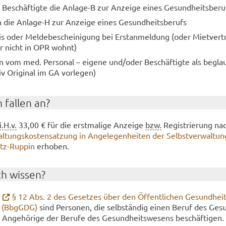
e Be­schäf­tig­te die Anlage-​B zur An­zei­ge eines Ge­sund­heits­be­ru
die Anlage-​H zur An­zei­ge eines Ge­sund­heits­be­rufs
is oder Mel­de­be­schei­ni­gung bei Er­st­an­mel­dung (oder Miet­ver­t
r nicht in OPR wohnt)
en vom med. Per­so­nal – ei­ge­ne und/oder Be­schäf­tig­te als be­glau
tiv Ori­gi­nal im GA vor­le­gen)
 fal­len an?
i.H.v.
33,00 € für die erst­ma­li­ge An­zei­ge
bzw.
Re­gis­trie­rung na
l­tungs­kos­ten­sat­zung in An­ge­le­gen­hei­ten der Selbst­ver­wal­tu
itz-​Ruppin
er­ho­ben.
ch wis­sen?
h
§ 12 Abs. 2 des Ge­set­zes über den Öf­fent­li­chen Ge­sund­heit
g (Bb­gGDG)
sind Per­so­nen, die selb­stän­dig einen Beruf des Ge­su
n­ge­hö­ri­ge der Be­ru­fe des Ge­sund­heits­we­sens be­schäf­ti­gen