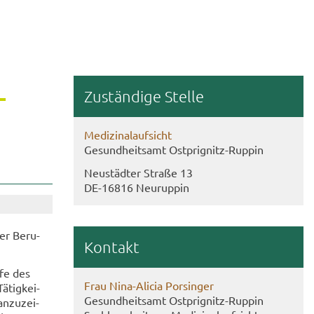
­
Zu­stän­di­ge Stel­le
Me­di­zi­nal­auf­sicht
Ge­sund­heits­amt Ostprignitz-​Ruppin
Neu­städ­ter Stra­ße 13
DE-​16816 Neu­rup­pin
er Be­ru­
Kon­takt
­fe des
Frau Nina-​Alicia Por­sin­ger
­tig­kei­
Ge­sund­heits­amt Ostprignitz-​Ruppin
n­zu­zei­