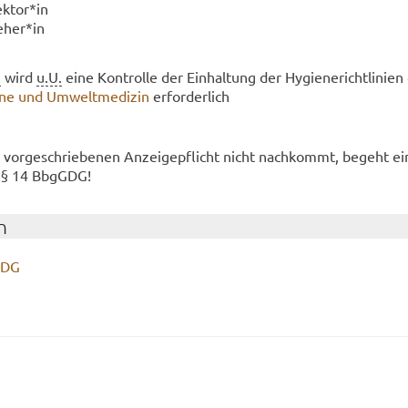
ek­tor*in
e­her*in
.
wird
u.U.
eine Kon­trol­le der Ein­hal­tung der Hy­gie­ne­richt­li­ni­e
­ne und Um­welt­me­di­zin
er­for­der­lich
h vor­ge­schrie­be­nen An­zei­ge­pflicht nicht nach­kommt, be­geht e
h § 14 Bb­gGDG!
n
GDG