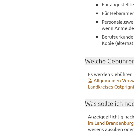
Für an­ge­stell­t
Für Heb­am­men 
Per­so­nal­aus­we
wenn An­mel­de
Be­rufs­ur­kun­d
Kopie (al­ter­na­
Wel­che Ge­büh­ren
Es wer­den Ge­büh­ren
All­ge­mei­nen Ver­wa
Land­krei­ses Ostprign
Was soll­te ich no
An­zei­ge­pflich­tig nac
im Land Bran­den­bur
we­sens aus­üben oder A