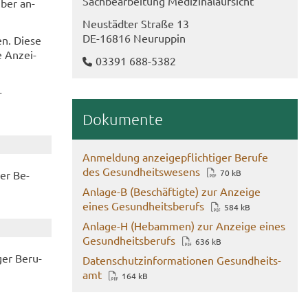
Sach­be­ar­bei­tung Me­di­zi­nal­auf­sicht
über an­
Neu­städ­ter Stra­ße 13
DE-​16816 Neu­rup­pin
gen. Diese
e An­zei­
03391 688-​5382
­
Do­ku­men­te
An­mel­dung an­zei­ge­pflich­ti­ger Be­ru­fe
des Ge­sund­heits­we­sens
70 kB
der Be­
Anlage-​B (Be­schäf­tig­te) zur An­zei­ge
eines Ge­sund­heits­be­rufs
584 kB
Anlage-​H (Heb­am­men) zur An­zei­ge eines
Ge­sund­heits­be­rufs
636 kB
ger Be­ru­
Da­ten­schutz­in­for­ma­tio­nen Ge­sund­heits­
amt
164 kB