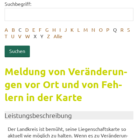
Suchbegriff:
A
B
C
D
E
F
G
H
I
J
K
L
M
N
O
P
Q
R
S
T
U
V
W
X
Y
Z
Alle
Mel­dung von Ver­än­de­run­
gen vor Ort und von Feh­
lern in der Karte
Leis­tungs­be­schrei­bung
Der Land­kreis ist be­müht, seine Lie­gen­schafts­kar­te so
ak­tu­ell wie mög­lich zu hal­ten. Wenn es zu Ver­än­de­run­