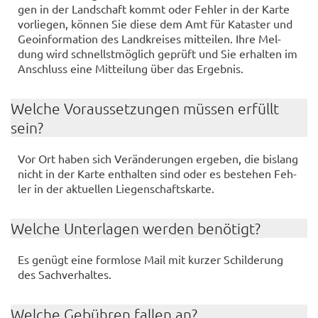
gen in der Land­schaft kommt oder Feh­ler in der Karte
vor­lie­gen, kön­nen Sie diese dem Amt für Ka­tas­ter und
Geo­in­for­ma­ti­on des Land­krei­ses mit­tei­len. Ihre Mel­
dung wird schnellst­mög­lich ge­prüft und Sie er­hal­ten im
An­schluss eine Mit­tei­lung über das Er­geb­nis.
Wel­che Vor­aus­set­zun­gen müs­sen er­füllt
sein?
Vor Ort haben sich Ver­än­de­run­gen er­ge­ben, die bis­lang
nicht in der Karte ent­hal­ten sind oder es be­stehen Feh­
ler in der ak­tu­el­len Lie­gen­schafts­kar­te.
Wel­che Un­ter­la­gen wer­den be­nö­tigt?
Es ge­nügt eine form­lo­se Mail mit kur­zer Schil­de­rung
des Sach­ver­hal­tes.
Wel­che Ge­büh­ren fal­len an?