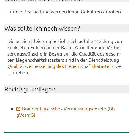
Für die Be­ar­bei­tung wer­den keine Ge­büh­ren er­ho­ben.
Was soll­te ich noch wis­sen?
Diese Dienst­leis­tung be­zieht sich auf die Mel­dung von
kon­kre­ten Feh­lern in der Karte. Grund­le­gen­de Ver­bes­
se­rungs­wün­sche in Bezug auf die Qua­li­tät des ge­sam­
ten Lie­gen­schafts­ka­tas­ters sind in der Dienst­leis­tung
Qua­li­täts­ver­bes­se­rung des Lie­gen­schafts­ka­tas­ters
be­
schrie­ben.
Rechts­grund­la­gen
Bran­den­bur­gi­sches Ver­mes­sungs­ge­setz (Bb­
gVermG)