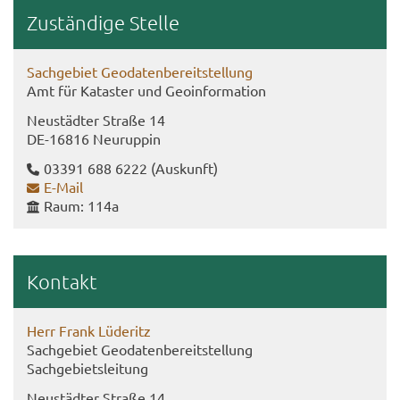
Zu­stän­di­ge Stel­le
Sach­ge­biet Geo­da­ten­be­reit­stel­lung
Amt für Ka­tas­ter und Geo­in­for­ma­ti­on
Neu­städ­ter Stra­ße 14
DE-​16816 Neu­rup­pin
03391 688 6222
(Aus­kunft)
E-​Mail
Raum: 114a
Kon­takt
Herr Frank Lü­de­ritz
Sach­ge­biet Geo­da­ten­be­reit­stel­lung
Sach­ge­biets­lei­tung
Neu­städ­ter Stra­ße 14