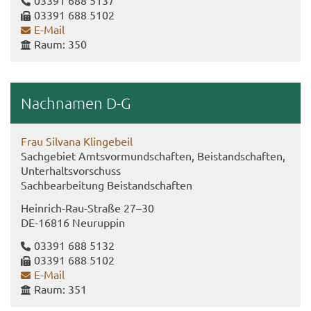
03391 688 5137
03391 688 5102
E-​Mail
Raum: 350
Nach­na­men D-G
Frau Sil­va­na Klin­ge­beil
Sach­ge­biet Amts­vor­mund­schaf­ten, Bei­stand­schaf­ten,
Un­ter­halts­vor­schuss
Sach­be­ar­bei­tung Bei­stand­schaf­ten
Heinrich-​Rau-Straße 27–30
DE-​16816 Neu­rup­pin
03391 688 5132
03391 688 5102
E-​Mail
Raum: 351