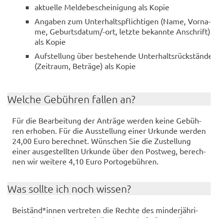
ak­tu­el­le Mel­de­be­schei­ni­gung als Kopie
An­ga­ben zum Un­ter­halts­pflich­ti­gen (Name, Vor­na­
me, Ge­burts­da­tum/-ort, letz­te be­kann­te An­schrift)
als Kopie
Auf­stel­lung über be­stehen­de Un­ter­halts­rück­stän­de
(Zeit­raum, Be­trä­ge) als Kopie
Wel­che Ge­büh­ren fal­len an?
Für die Be­ar­bei­tung der An­trä­ge wer­den keine Ge­büh­
ren er­ho­ben. Für die Aus­stel­lung einer Ur­kun­de wer­den
24,00 Euro be­rech­net. Wün­schen Sie die Zu­stel­lung
einer aus­ge­stell­ten Ur­kun­de über den Post­weg, be­rech­
nen wir wei­te­re 4,10 Euro Por­to­ge­büh­ren.
Was soll­te ich noch wis­sen?
Bei­ständ*innen ver­tre­ten die Rech­te des min­der­jäh­ri­