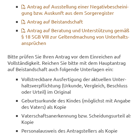
An­trag auf Aus­stel­lung einer Ne­ga­tiv­be­schei­ni­
gung bzw. Aus­kunft aus dem Sor­ge­re­gis­ter
An­trag auf Bei­stand­schaft
An­trag auf Be­ra­tung und Un­ter­stüt­zung gemäß
§ 18 SGB VIII zur Gel­tend­ma­chung von Un­ter­halts­
an­sprü­chen
Bitte prü­fen Sie Ihren An­trag vor dem Ein­rei­chen auf
Voll­stän­dig­keit. Rei­chen Sie bitte mit dem Haupt­an­trag
auf Bei­stand­schaft auch fol­gen­de Un­ter­la­gen ein:
Voll­streck­ba­re Aus­fer­ti­gung der ak­tu­el­len Un­ter­
halts­ver­pflich­tung (Ur­kun­de, Ver­gleich, Be­schluss
oder Ur­teil) im Ori­gi­nal
Ge­burts­ur­kun­de des Kin­des (mög­lichst mit An­ga­be
des Va­ters) als Kopie
Va­ter­schafts­an­er­ken­nung bzw. Schei­dungs­ur­teil als
Kopie
Per­so­nal­aus­weis des An­trag­stel­lers als Kopie