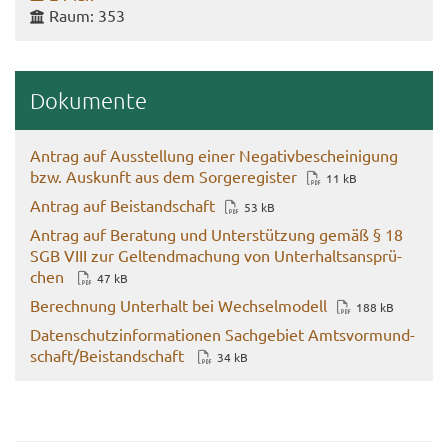
Raum: 353
Do­ku­men­te
An­trag auf Aus­stel­lung einer Ne­ga­tiv­be­schei­ni­gung
bzw. Aus­kunft aus dem Sor­ge­re­gis­ter
11 kB
An­trag auf Bei­stand­schaft
53 kB
An­trag auf Be­ra­tung und Un­ter­stüt­zung gemäß § 18
SGB VIII zur Gel­tend­ma­chung von Un­ter­halts­an­sprü­
chen
47 kB
Be­rech­nung Un­ter­halt bei Wech­sel­mo­dell
188 kB
Da­ten­schutz­in­for­ma­tio­nen Sach­ge­biet Amts­vor­mund­
schaft/Bei­stand­schaft
34 kB