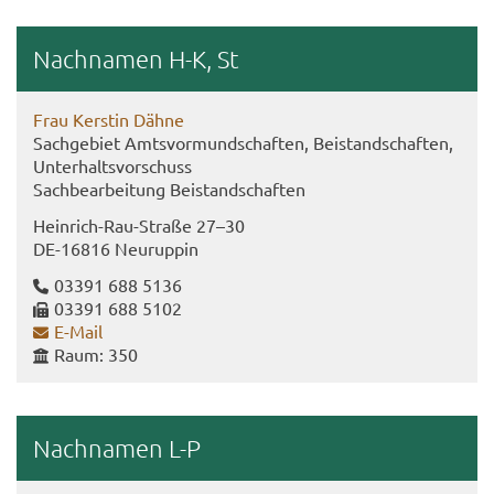
Nach­na­men H-K, St
Frau Kers­tin Dähne
Sach­ge­biet Amts­vor­mund­schaf­ten, Bei­stand­schaf­ten,
Un­ter­halts­vor­schuss
Sach­be­ar­bei­tung Bei­stand­schaf­ten
Heinrich-​Rau-Straße 27–30
DE-​16816 Neu­rup­pin
03391 688 5136
03391 688 5102
E-​Mail
Raum: 350
Nach­na­men L-P