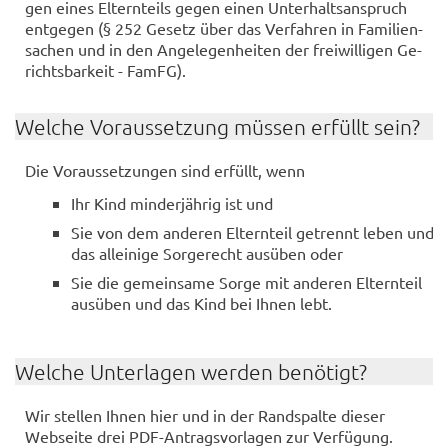
gen eines El­tern­teils gegen einen Un­ter­halts­an­spruch
ent­ge­gen (§ 252 Ge­setz über das Ver­fah­ren in Fa­mi­li­en­
sa­chen und in den An­ge­le­gen­hei­ten der frei­wil­li­gen Ge­
richts­bar­keit - FamFG).
Wel­che Vor­aus­set­zung müs­sen er­füllt sein?
Die Vor­aus­set­zun­gen sind er­füllt, wenn
Ihr Kind min­der­jäh­rig ist und
Sie von dem an­de­ren El­tern­teil ge­trennt leben und
das al­lei­ni­ge Sor­ge­recht aus­üben oder
Sie die ge­mein­sa­me Sorge mit an­de­ren El­tern­teil
aus­üben und das Kind bei Ihnen lebt.
Wel­che Un­ter­la­gen wer­den be­nö­tigt?
Wir stel­len Ihnen hier und in der Rand­spal­te die­ser
Web­sei­te drei PDF-​Antragsvorlagen zur Ver­fü­gung.