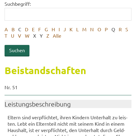
Suchbegriff:
A
B
C
D
E
F
G
H
I
J
K
L
M
N
O
P
Q
R
S
T
U
V
W
X
Y
Z
Alle
Bei­stand­schaf­ten
Nr. 51
Leis­tungs­be­schrei­bung
El­tern sind ver­pflich­tet, ihren Kin­dern Un­ter­halt zu leis­
ten. Lebt ein El­tern­teil nicht mit sei­nem Kind in einem
Haus­halt, ist er ver­pflich­tet, den Un­ter­halt durch Geld­