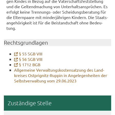
gen Kin­des in Bezug auf die Va­ter­schafts­fest­stel­lung
und die Gel­tend­ma­chung von Un­ter­halts­an­sprü­chen. Es
er­folgt keine Trennungs-​ oder Schei­dungs­be­ra­tung für
die El­tern­paa­re mit min­der­jäh­ri­gen Kin­dern. Die Staats­
an­ge­hö­rig­keit ist für die Bei­stand­schaft ohne Be­deu­
tung.
Rechts­grund­la­gen
§ 55 SGB VIII
§ 56 SGB VIII
§ 1712 BGB
All­ge­mei­ne Ver­wal­tungs­kos­ten­sat­zung des Land­
krei­ses Ostprignitz-​Ruppin in An­ge­le­gen­hei­ten der
Selbst­ver­wal­tung vom 29.06.2023
Zu­stän­di­ge Stel­le