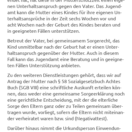
nen Un­ter­halts­an­spruch gegen den Vater. Das Ju­gend­
amt kann die Mut­ter eines Kin­des für ihre ei­ge­nen Un­
ter­halts­an­sprü­che in der Zeit sechs Wo­chen vor und
acht Wo­chen nach der Ge­burt des Kin­des be­ra­ten und
in ge­eig­ne­ten Fäl­len un­ter­stüt­zen.
Be­treut der Vater, bei ge­mein­sa­mem Sor­ge­recht, das
Kind un­mit­tel­bar nach der Ge­burt hat er einen Un­ter­
halts­an­spruch ge­gen­über der Mut­ter. Auch in die­sem
Fall kann das Ju­gend­amt eine Be­ra­tung und in ge­eig­ne­
ten Fäl­len Un­ter­stüt­zung an­bie­ten.
Zu den wei­te­ren Dienst­leis­tun­gen ge­hört, dass wir auf
An­trag der Mut­ter nach § 58 So­zi­al­ge­setz­buch Ach­tes
Buch (SGB VIII) eine schrift­li­che Aus­kunft er­tei­len kön­
nen, dass weder eine ge­mein­sa­me Sor­ge­er­klä­rung noch
eine ge­richt­li­che Ent­schei­dung, mit der die el­ter­li­che
Sorge den El­tern ganz oder zu Tei­len ge­mein­sam über­
tra­gen wurde, vor­liegt, so­fern die El­tern nicht mit­ein­an­
der ver­hei­ra­tet waren bzw. sind (Ne­ga­tivat­test).
Dar­über hin­aus nimmt die Ur­kunds­per­son Ein­wen­dun­