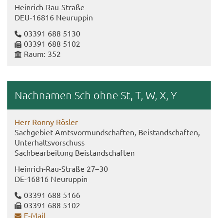
Heinrich-​Rau-Straße
DEU-​16816 Neu­rup­pin
03391 688 5130
03391 688 5102
Raum: 352
Nach­na­men Sch ohne St, T, W, X, Y
Herr Ronny Rös­ler
Sach­ge­biet Amts­vor­mund­schaf­ten, Bei­stand­schaf­ten,
Un­ter­halts­vor­schuss
Sach­be­ar­bei­tung Bei­stand­schaf­ten
Heinrich-​Rau-Straße 27–30
DE-​16816 Neu­rup­pin
03391 688 5166
03391 688 5102
E-​Mail