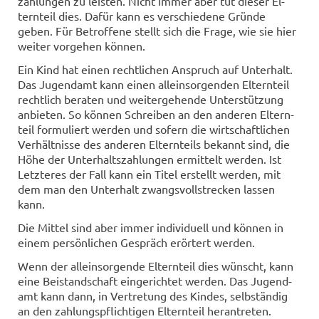
zah­lun­gen zu leis­ten. Nicht immer aber tut die­ser El­
tern­teil dies. Dafür kann es ver­schie­de­ne Grün­de
geben. Für Be­trof­fe­ne stellt sich die Frage, wie sie hier
wei­ter vor­ge­hen kön­nen.
Ein Kind hat einen recht­li­chen An­spruch auf Un­ter­halt.
Das Ju­gend­amt kann einen al­lein­sor­gen­den El­tern­teil
recht­lich be­ra­ten und wei­ter­ge­hen­de Un­ter­stüt­zung
an­bie­ten. So kön­nen Schrei­ben an den an­de­ren El­tern­
teil for­mu­liert wer­den und so­fern die wirt­schaft­li­chen
Ver­hält­nis­se des an­de­ren El­tern­teils be­kannt sind, die
Höhe der Un­ter­halts­zah­lun­gen er­mit­telt wer­den. Ist
Letz­te­res der Fall kann ein Titel er­stellt wer­den, mit
dem man den Un­ter­halt zwangs­voll­stre­cken las­sen
kann.
Die Mit­tel sind aber immer in­di­vi­du­ell und kön­nen in
einem per­sön­li­chen Ge­spräch er­ör­tert wer­den.
Wenn der al­lein­sor­gen­de El­tern­teil dies wünscht, kann
eine Bei­stand­schaft ein­ge­rich­tet wer­den. Das Ju­gend­
amt kann dann, in Ver­tre­tung des Kin­des, selb­stän­dig
an den zah­lungs­pflich­ti­gen El­tern­teil her­an­tre­ten.