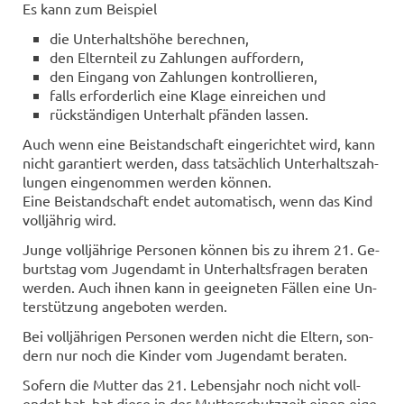
Es kann zum Bei­spiel
die Un­ter­halts­hö­he be­rech­nen,
den El­tern­teil zu Zah­lun­gen auf­for­dern,
den Ein­gang von Zah­lun­gen kon­trol­lie­ren,
falls er­for­der­lich eine Klage ein­rei­chen und
rück­stän­di­gen Un­ter­halt pfän­den las­sen.
Auch wenn eine Bei­stand­schaft ein­ge­rich­tet wird, kann
nicht ga­ran­tiert wer­den, dass tat­säch­lich Un­ter­halts­zah­
lun­gen ein­ge­nom­men wer­den kön­nen.
Eine Bei­stand­schaft endet au­to­ma­tisch, wenn das Kind
voll­jäh­rig wird.
Junge voll­jäh­ri­ge Per­so­nen kön­nen bis zu ihrem 21. Ge­
burts­tag vom Ju­gend­amt in Un­ter­halts­fra­gen be­ra­ten
wer­den. Auch ihnen kann in ge­eig­ne­ten Fäl­len eine Un­
ter­stüt­zung an­ge­bo­ten wer­den.
Bei voll­jäh­ri­gen Per­so­nen wer­den nicht die El­tern, son­
dern nur noch die Kin­der vom Ju­gend­amt be­ra­ten.
So­fern die Mut­ter das 21. Le­bens­jahr noch nicht voll­
endet hat, hat diese in der Mut­ter­schutz­zeit einen ei­ge­