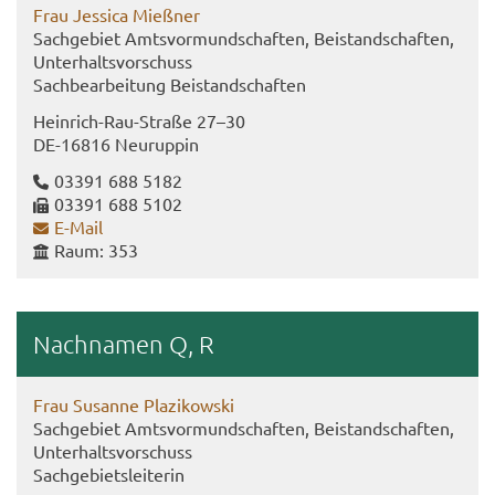
Frau Jes­si­ca Mieß­ner
Sach­ge­biet Amts­vor­mund­schaf­ten, Bei­stand­schaf­ten,
Un­ter­halts­vor­schuss
Sach­be­ar­bei­tung Bei­stand­schaf­ten
Heinrich-​Rau-Straße 27–30
DE-​16816 Neu­rup­pin
03391 688 5182
03391 688 5102
E-​Mail
Raum: 353
Nach­na­men Q, R
Frau Su­san­ne Plazi­kow­ski
Sach­ge­biet Amts­vor­mund­schaf­ten, Bei­stand­schaf­ten,
Un­ter­halts­vor­schuss
Sach­ge­biets­lei­te­rin