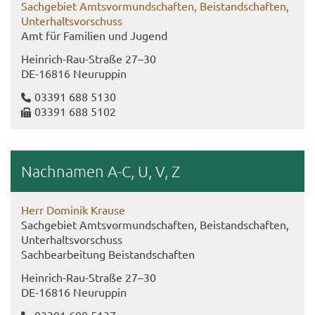
Sach­ge­biet Amts­vor­mund­schaf­ten, Bei­stand­schaf­ten,
Un­ter­halts­vor­schuss
Amt für Fa­mi­li­en und Ju­gend
Heinrich-​Rau-Straße 27–30
DE-​16816 Neu­rup­pin
03391 688 5130
03391 688 5102
Nach­na­men A-C, U, V, Z
Herr Do­mi­nik Krau­se
Sach­ge­biet Amts­vor­mund­schaf­ten, Bei­stand­schaf­ten,
Un­ter­halts­vor­schuss
Sach­be­ar­bei­tung Bei­stand­schaf­ten
Heinrich-​Rau-Straße 27–30
DE-​16816 Neu­rup­pin