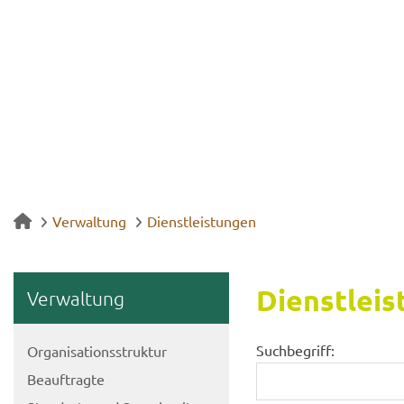
Verwaltung
Dienstleistungen
Dienst­leis
Ver­wal­tung
Suchbegriff:
Or­ga­ni­sa­ti­ons­struk­tur
Be­auf­trag­te