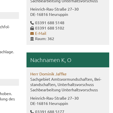
Sach­be­ar­bei­tung Un­ter­halts­vor­schuss
Heinrich-​Rau-Straße 27–30
DE-​16816 Neu­rup­pin
03391 688 5148
h­fol­
03391 688 5102
E-​Mail
Raum: 362
ach­la­ge.
Nach­na­men K, O
Herr Do­mi­nik Jaff­ke
Sach­ge­biet Amts­vor­mund­schaf­ten, Bei­
stand­schaf­ten, Un­ter­halts­vor­schuss
Sach­be­ar­bei­tung Un­ter­halts­vor­schuss
­ho­ben.
Heinrich-​Rau-Straße 27–30
l­lung des
DE-​16816 Neu­rup­pin
03391 688 5177