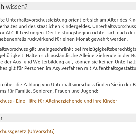
ch wis­sen?
te Un­ter­halts­vor­schuss­leis­tung ori­en­tiert sich am Alter des Kin
­hal­tes und des staat­li­chen Kin­der­gel­des. Un­ter­halts­vor­schuss
 vor ALG II-​Leistungen. Der Leis­tungs­be­ginn rich­tet sich nach der
ge­be­nen­falls rück­wir­kend für einen Monat ge­währt wer­den.
ts­vor­schuss gilt un­ein­ge­schränkt bei frei­zü­gig­keits­be­rech­tig­t
e­hö­rig­keit. Hal­ten sich aus­län­di­sche Al­lein­er­zie­hen­de in der B
 der Aus- und Wei­ter­bil­dung auf, kön­nen sie kei­nen Un­ter­halts
ches gilt für Per­so­nen im Asyl­ver­fah­ren mit Auf­ent­halts­ge­stat­
nen über die Zah­lung von Un­ter­halts­vor­schuss fin­den Sie in der B
­ums für Fa­mi­lie, Se­nio­ren, Frau­en und Ju­gend:
schuss - Eine Hilfe für Al­lein­er­zie­hen­de und ihre Kin­der
n
­schuss­ge­setz (Uh­VorschG)