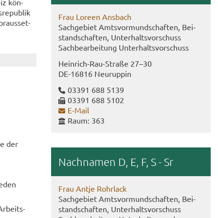
eiz kön­
re­pu­blik
Frau Lo­reen Ans­bach
r­aus­set­
Sach­ge­biet Amts­vor­mund­schaf­ten, Bei­
stand­schaf­ten, Un­ter­halts­vor­schuss
Sach­be­ar­bei­tung Un­ter­halts­vor­schuss
Heinrich-​Rau-Straße 27–30
DE-​16816 Neu­rup­pin
03391 688 5139
03391 688 5102
E-​Mail
Raum: 363
ne der
Nach­na­men D, E, F, S - Sr
ie­den
Frau Antje Rohr­lack
Sach­ge­biet Amts­vor­mund­schaf­ten, Bei­
r­beits­
stand­schaf­ten, Un­ter­halts­vor­schuss