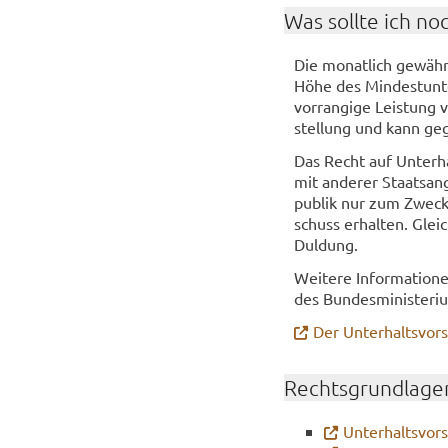
Was soll­te ich no
Die mo­nat­lich ge­währ­
Höhe des Min­dest­un­ter
vor­ran­gi­ge Leis­tung
stel­lung und kann ge­
Das Recht auf Un­ter­hal
mit an­de­rer Staats­an­g
pu­blik nur zum Zwe­cke
schuss er­hal­ten. Glei­
Dul­dung.
Wei­te­re In­for­ma­tio­
des Bun­des­mi­nis­te­ri
Der Un­ter­halts­vor­
Rechts­grund­la­ge
Un­ter­halts­vor