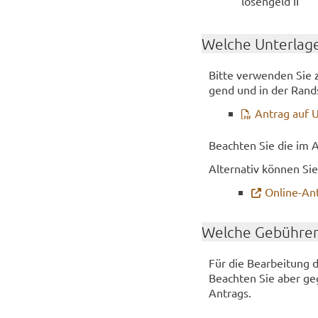
lo­sen­geld II
Wel­che Un­ter­la­g
Bitte ver­wen­den Sie z
gend und in der Rand­spa
An­trag auf 
Be­ach­ten Sie die im An
Al­ter­na­tiv kön­nen Si
Online-​Ant
Wel­che Ge­büh­ren
Für die Be­ar­bei­tung 
Be­ach­ten Sie aber ge­g
An­trags.