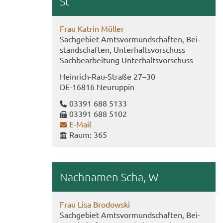
St
Frau Kat­rin Mül­ler
Sach­ge­biet Amts­vor­mund­schaf­ten, Bei­
stand­schaf­ten, Un­ter­halts­vor­schuss
Sach­be­ar­bei­tung Un­ter­halts­vor­schuss
Heinrich-​Rau-Straße 27–30
DE-​16816 Neu­rup­pin
03391 688 5133
03391 688 5102
E-​Mail
Raum: 365
Nach­na­men Scha, W
Frau Lisa Bro­dow­ski
Sach­ge­biet Amts­vor­mund­schaf­ten, Bei­