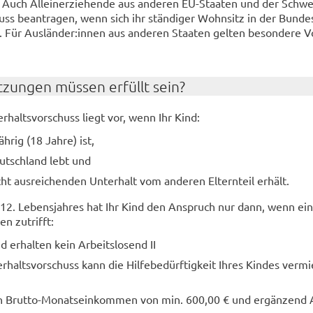
. Auch Al­lein­er­zie­hen­de aus an­de­ren EU-​Staaten und der Schw
uss be­an­tra­gen, wenn sich ihr stän­di­ger Wohn­sitz in der Bun­des­
. Für Aus­län­der:innen aus an­de­ren Staa­ten gel­ten be­son­de­re Vo
­zun­gen müs­sen er­füllt sein?
r­halts­vor­schuss liegt vor, wenn Ihr Kind:
äh­rig (18 Jahre) ist,
utsch­land lebt und
t aus­rei­chen­den Un­ter­halt vom an­de­ren El­tern­teil er­hält.
12. Le­bens­jah­res hat Ihr Kind den An­spruch nur dann, wenn ei
en zu­trifft:
 er­hal­ten kein Ar­beits­lo­send II
­halts­vor­schuss kann die Hil­fe­be­dürf­tig­keit Ihres Kin­des ver­m
ein Brutto-​Monatseinkommen von min. 600,00 € und er­gän­zend A