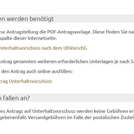
en wer­den be­nö­tigt
ur An­trag­stel­lung die PDF-​Antragsvorlage. Diese fin­den Sie nac
l­te die­ser In­ter­net­sei­te.
Un­ter­halts­vor­schuss nach dem Uh­VorschG
­trag ge­nann­ten wei­te­ren er­for­der­li­chen Un­ter­la­gen je nach S
e den An­trag auch on­line aus­fül­len:
rag Un­ter­halts­vor­schuss
 fal­len an?
des An­trags auf Un­ter­halts­vor­schuss wer­den keine Ge­büh­ren er
e­be­nen­falls Ver­sand­ge­büh­ren im Falle der pos­ta­li­schen Zu­ste