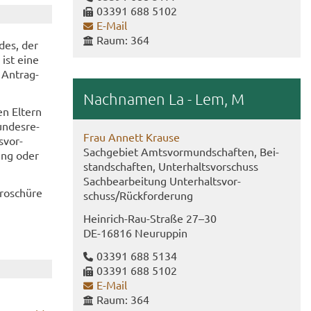
03391 688 5102
E-​Mail
Raum: 364
­des, der
 ist eine
 An­trag­
Nach­na­men La - Lem, M
en El­tern
un­des­re­
Frau An­nett Krau­se
­vor­
Sach­ge­biet Amts­vor­mund­schaf­ten, Bei­
tung oder
stand­schaf­ten, Un­ter­halts­vor­schuss
Sach­be­ar­bei­tung Un­ter­halts­vor­
ro­schü­re
schuss/Rück­for­de­rung
Heinrich-​Rau-Straße 27–30
DE-​16816 Neu­rup­pin
03391 688 5134
03391 688 5102
E-​Mail
Raum: 364