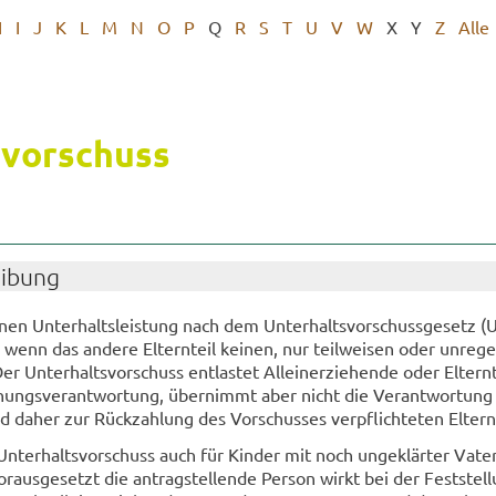
H
I
J
K
L
M
N
O
P
Q
R
S
T
U
V
W
X
Y
Z
Alle
s­vor­schuss
ei­bung
n­nen Un­ter­halts­leis­tung nach dem Un­ter­halts­vor­schuss­ge­setz (
wenn das an­de­re El­tern­teil kei­nen, nur teil­wei­sen oder un­re­ge
r Un­ter­halts­vor­schuss ent­las­tet Al­lein­er­zie­hen­de oder El­tern­
­hungs­ver­ant­wor­tung, über­nimmt aber nicht die Ver­ant­wor­tung
und daher zur Rück­zah­lung des Vor­schus­ses ver­pflich­te­ten El­tern
n­ter­halts­vor­schuss auch für Kin­der mit noch un­ge­klär­ter Va­ter
r­aus­ge­setzt die an­trag­stel­len­de Per­son wirkt bei der Fest­stel