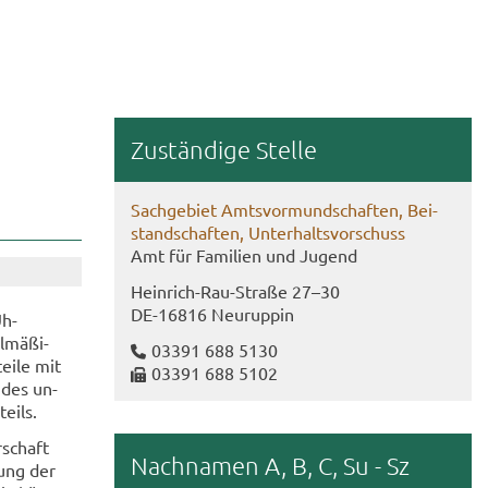
Zu­stän­di­ge Stel­le
Sach­ge­biet Amts­vor­mund­schaf­ten, Bei­
stand­schaf­ten, Un­ter­halts­vor­schuss
Amt für Fa­mi­li­en und Ju­gend
Heinrich-​Rau-Straße 27–30
DE-​16816 Neu­rup­pin
Uh­
l­mä­ßi­
03391 688 5130
tei­le mit
03391 688 5102
 des un­
­teils.
­schaft
Nach­na­men A, B, C, Su - Sz
­lung der