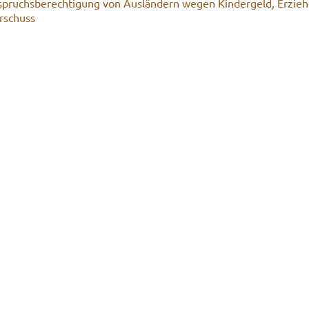
spruchs­be­rech­ti­gung von Aus­län­dern wegen Kin­der­geld, Er­zie­
r­schuss