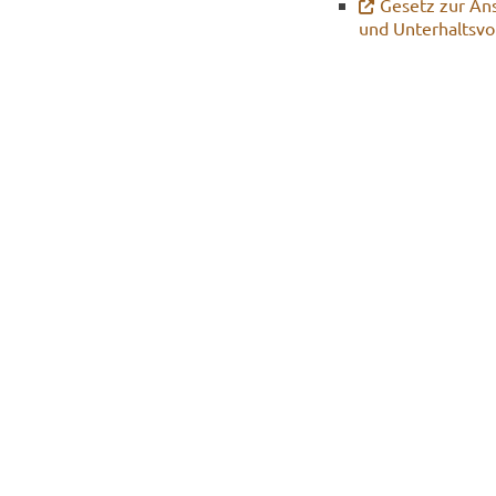
Ge­setz zur An­
und Un­ter­halts­vo