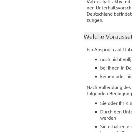
Va­ter­schaft aktiv mit
nen Un­ter­halts­vor­sch
Deutsch­land be­fin­det
zun­gen.
Wel­che Vor­aus­set
Ein An­spruch auf Un­te
noch nicht voll­j
bei Ihnen in De
kei­nen oder nich
Nach Voll­endung des 
fol­gen­den Be­din­gun­g
Sie oder Ihr Kind
Durch den Un­ter
wer­den
Sie er­hal­ten 