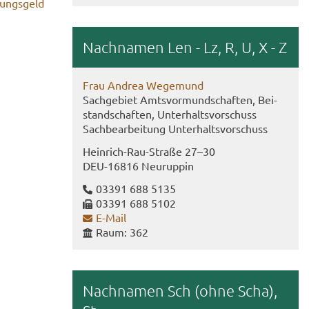
hungs­geld
Nach­na­men Len - Lz, R, U, X - Z
Frau An­drea We­ge­mund
Sach­ge­biet Amts­vor­mund­schaf­ten, Bei­
stand­schaf­ten, Un­ter­halts­vor­schuss
Sach­be­ar­bei­tung Un­ter­halts­vor­schuss
Heinrich-​​Rau-​Straße 27–30
DEU-​16816 Neu­rup­pin
03391 688 5135
03391 688 5102
E-​Mail
Raum: 362
Nach­na­men Sch (ohne Scha),