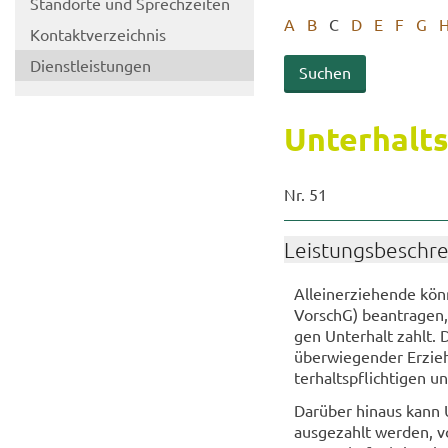
Stand­or­te und Sprech­zei­ten
A
B
C
D
E
F
G
Kon­takt­ver­zeich­nis
Dienst­leis­tun­gen
Un­ter­halt
Nr. 51
Leis­tungs­be­schr
Al­lein­er­zie­hen­de kö
VorschG) be­an­tra­gen, 
gen Un­ter­halt zahlt. De
über­wie­gen­der Er­zie
ter­halts­pflich­ti­gen 
Dar­über hin­aus kann U
aus­ge­zahlt wer­den, vo