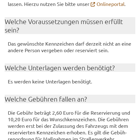
las­sen. Hier­zu nut­zen Sie bitte unser
On­line­por­tal
.
Wel­che Vor­aus­set­zun­gen müs­sen er­füllt
sein?
Das ge­wünsch­te Kenn­zei­chen darf der­zeit nicht an eine
an­de­re Per­son ver­ge­ben oder re­ser­viert sein.
Wel­che Un­ter­la­gen wer­den be­nö­tigt?
Es wer­den keine Un­ter­la­gen be­nö­tigt.
Wel­che Ge­büh­ren fal­len an?
Die Ge­bühr be­trägt 2,60 Euro für die Re­ser­vie­rung und
10,20 Euro für das Wunsch­kenn­zei­chen. Die Ge­büh­ren
wer­den erst bei der Zu­las­sung des Fahr­zeugs mit dem
re­ser­vier­ten Kenn­zei­chen er­ho­ben. Es gilt die Ge­büh­
ren­ord­nung für Maß­nah­men im Stra­ßen­ver­kehr.