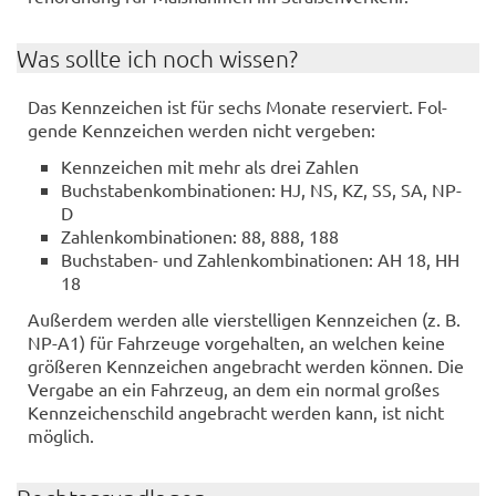
Was soll­te ich noch wis­sen?
Das Kenn­zei­chen ist für sechs Mo­na­te re­ser­viert. Fol­
gen­de Kenn­zei­chen wer­den nicht ver­ge­ben:
Kenn­zei­chen mit mehr als drei Zah­len
Buch­sta­ben­kom­bi­na­tio­nen: HJ, NS, KZ, SS, SA, NP-
D
Zah­len­kom­bi­na­tio­nen: 88, 888, 188
Buchstaben-​ und Zah­len­kom­bi­na­tio­nen: AH 18, HH
18
Au­ßer­dem wer­den alle vier­stel­li­gen Kenn­zei­chen (z. B.
NP-A1) für Fahr­zeu­ge vor­ge­hal­ten, an wel­chen keine
grö­ße­ren Kenn­zei­chen an­ge­bracht wer­den kön­nen. Die
Ver­ga­be an ein Fahr­zeug, an dem ein nor­mal gro­ßes
Kenn­zei­chen­schild an­ge­bracht wer­den kann, ist nicht
mög­lich.