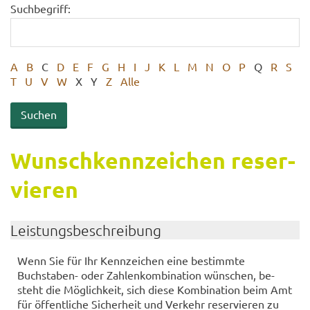
Suchbegriff:
A
B
C
D
E
F
G
H
I
J
K
L
M
N
O
P
Q
R
S
T
U
V
W
X
Y
Z
Alle
Wunsch­kenn­zei­chen re­ser­
vie­ren
Leis­tungs­be­schrei­bung
Wenn Sie für Ihr Kenn­zei­chen eine be­stimm­te
Buchstaben-​ oder Zah­len­kom­bi­na­ti­on wün­schen, be­
steht die Mög­lich­keit, sich diese Kom­bi­na­ti­on beim Amt
für öf­fent­li­che Si­cher­heit und Ver­kehr re­ser­vie­ren zu