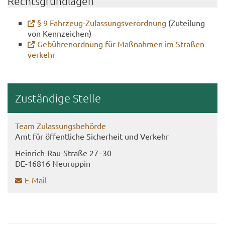
Rechts­grund­la­gen
§ 9 Fahrzeug-​Zulassungsverordnung
(Zu­tei­lung
von Kenn­zei­chen)
Ge­büh­ren­ord­nung für Maß­nah­men im Stra­ßen­
ver­kehr
Zu­stän­di­ge Stel­le
Team Zu­las­sungs­be­hör­de
Amt für öf­fent­li­che Si­cher­heit und Ver­kehr
Heinrich-​Rau-Straße 27–30
DE-​16816 Neu­rup­pin
E-​Mail