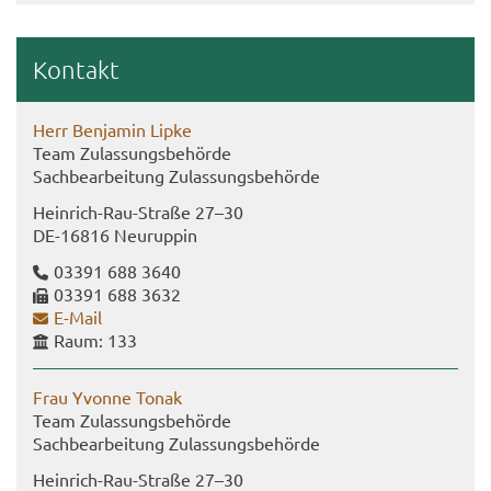
Kon­takt
Herr Ben­ja­min Lipke
Team Zu­las­sungs­be­hör­de
Sach­be­ar­bei­tung Zu­las­sungs­be­hör­de
Heinrich-​Rau-Straße 27–30
DE-​16816 Neu­rup­pin
03391 688 3640
03391 688 3632
E-​Mail
Raum: 133
Frau Yvonne Tonak
Team Zu­las­sungs­be­hör­de
Sach­be­ar­bei­tung Zu­las­sungs­be­hör­de
Heinrich-​Rau-Straße 27–30