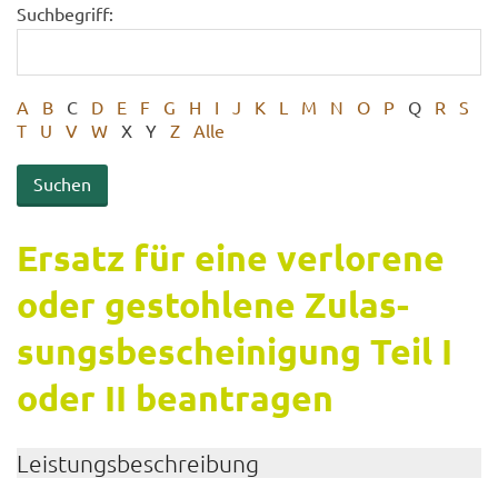
Suchbegriff:
A
B
C
D
E
F
G
H
I
J
K
L
M
N
O
P
Q
R
S
T
U
V
W
X
Y
Z
Alle
Er­satz für eine ver­lo­re­ne
oder ge­stoh­le­ne Zu­las­
sungs­be­schei­ni­gung Teil I
oder II be­an­tra­gen
Leis­tungs­be­schrei­bung