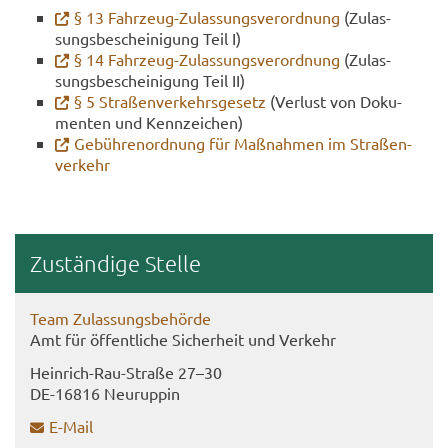
§ 13 Fahrzeug-​Zulassungsverordnung
(Zu­las­
sungs­be­schei­ni­gung Teil I)
§ 14 Fahrzeug-​Zulassungsverordnung
(Zu­las­
sungs­be­schei­ni­gung Teil II)
§ 5 Stra­ßen­ver­kehrs­ge­setz
(Ver­lust von Do­ku­
men­ten und Kenn­zei­chen)
Ge­büh­ren­ord­nung für Maß­nah­men im Stra­ßen­
ver­kehr
Zu­stän­di­ge Stel­le
Team Zu­las­sungs­be­hör­de
Amt für öf­fent­li­che Si­cher­heit und Ver­kehr
Heinrich-​Rau-Straße 27–30
DE-​16816 Neu­rup­pin
E-​Mail