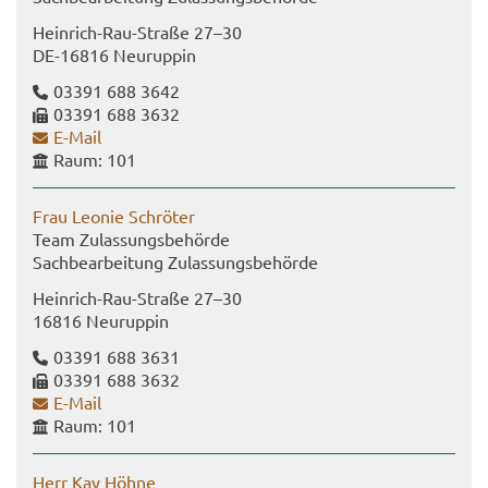
Heinrich-​Rau-Straße 27–30
DE-​16816 Neu­rup­pin
03391 688 3642
03391 688 3632
E-​Mail
Raum: 101
Frau Leo­nie Schrö­ter
Team Zu­las­sungs­be­hör­de
Sach­be­ar­bei­tung Zu­las­sungs­be­hör­de
Heinrich-​​Rau-​Straße 27–30
16816 Neu­rup­pin
03391 688 3631
03391 688 3632
E-​Mail
Raum: 101
Herr Kay Höhne