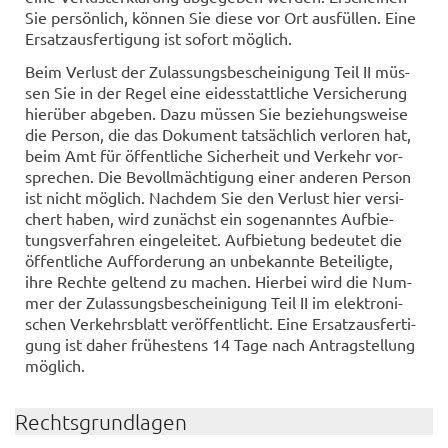
Sie per­sön­lich, kön­nen Sie diese vor Ort aus­fül­len. Eine
Er­satz­aus­fer­ti­gung ist so­fort mög­lich.
Beim Ver­lust der Zu­las­sungs­be­schei­ni­gung Teil II müs­
sen Sie in der Regel eine ei­des­statt­li­che Ver­si­che­rung
hier­über ab­ge­ben. Dazu müs­sen Sie be­zie­hungs­wei­se
die Per­son, die das Do­ku­ment tat­säch­lich ver­lo­ren hat,
beim Amt für öf­fent­li­che Si­cher­heit und Ver­kehr vor­
spre­chen. Die Be­voll­mäch­ti­gung einer an­de­ren Per­son
ist nicht mög­lich. Nach­dem Sie den Ver­lust hier ver­si­
chert haben, wird zu­nächst ein so­ge­nann­tes Auf­bie­
tungs­ver­fah­ren ein­ge­lei­tet. Auf­bie­tung be­deu­tet die
öf­fent­li­che Auf­for­de­rung an un­be­kann­te Be­tei­lig­te,
ihre Rech­te gel­tend zu ma­chen. Hier­bei wird die Num­
mer der Zu­las­sungs­be­schei­ni­gung Teil II im elek­tro­ni­
schen Ver­kehrs­blatt ver­öf­fent­licht. Eine Er­satz­aus­fer­ti­
gung ist daher frü­hes­tens 14 Tage nach An­trag­stel­lung
mög­lich.
Rechts­grund­la­gen