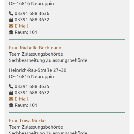
DE-​16816 Neu­rup­pin
03391 688 3636
03391 688 3632
E-​Mail
Raum: 101
Frau Mi­chel­le Bech­mann
Team Zu­las­sungs­be­hör­de
Sach­be­ar­bei­tung Zu­las­sungs­be­hör­de
Heinrich-​Rau-Straße 27–30
DE-​16816 Neu­rup­pin
03391 688 3635
03391 688 3632
E-​Mail
Raum: 101
Frau Luisa Mücke
Team Zu­las­sungs­be­hör­de
Sach­be­ar­bei­tung Zu­las­sungs­be­hör­de