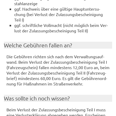
stahl­an­zei­ge
ggf. Nach­weis über eine gül­ti­ge Haupt­un­ter­su­
chung (bei Ver­lust der Zu­las­sungs­be­schei­ni­gung
Teil I)
ggf. schrift­li­che Voll­macht (nicht mög­lich beim Ver­
lust der Zu­las­sungs­be­schei­ni­gung Teil II)
Wel­che Ge­büh­ren fal­len an?
Die Ge­büh­ren rich­ten sich nach dem Ver­wal­tungs­auf­
wand. Beim Ver­lust der Zu­las­sungs­be­schei­ni­gung Teil I
(Fahr­zeug­schein) fal­len min­des­tens 12,00 Euro an, beim
Ver­lust der Zu­las­sungs­be­schei­ni­gung Teil II (Fahr­zeug­
brief) min­des­tens 60,00 Euro. Es gilt die Ge­büh­ren­ord­
nung für Maß­nah­men im Stra­ßen­ver­kehr.
Was soll­te ich noch wis­sen?
Beim Ver­lust der Zu­las­sungs­be­schei­ni­gung Teil I muss
eine Ver­lust­er­klä­rung ab­ge­ge­ben wer­den. Er­schei­nen