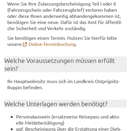
Wenn Sie Ihre Zu­las­sungs­be­schei­ni­gung Teil I oder II
(Fahr­zeug­schein oder Fahr­zeug­brief) ver­lo­ren haben
oder diese Ihnen an­der­wei­tig ab­han­den­ge­kom­men ist,
be­nö­ti­gen Sie eine neue. Dafür ist das Amt für öf­fent­li­
che Si­cher­heit und Ver­kehr zu­stän­dig.
Sie be­nö­ti­gen einen Ter­min. Nut­zen Sie hier­für bitte
un­se­re
Online-​Terminbuchung
.
Wel­che Vor­aus­set­zun­gen müs­sen er­füllt
sein?
Ihr Haupt­wohn­sitz muss sich im Land­kreis Ostprignitz-​
Ruppin be­fin­den.
Wel­che Un­ter­la­gen wer­den be­nö­tigt?
Per­so­nal­aus­weis (er­satz­wei­se Rei­se­pass und ak­tu­
el­le Mel­de­be­stä­ti­gung)
ggf. Be­schei­ni­gung über die Er­stat­tung einer Dieb­