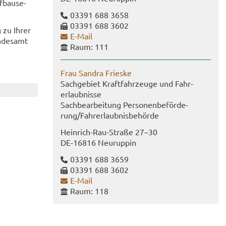
f­bau­se­
03391 688 3658
03391 688 3602
g zu Ihrer
E-​Mail
n­des­amt
Raum: 111
Frau San­dra Fries­ke
Sach­ge­biet Kraft­fahr­zeu­ge und Fahr­
erlaub­nis­se
Sach­be­ar­bei­tung Per­so­nen­be­för­de­
rung/Fahr­erlaub­nis­be­hör­de
Heinrich-​Rau-Straße 27–30
DE-​16816 Neu­rup­pin
03391 688 3659
03391 688 3602
E-​Mail
Raum: 118