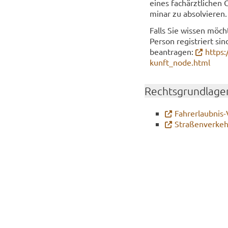
eines fach­ärzt­li­chen 
mi­nar zu ab­sol­vie­ren.
Falls Sie wis­sen möch­
Per­son re­gis­triert s
be­an­tra­gen:
https:
kunft_node.html
Rechts­grund­la­ge
Fahrerlaubnis-
Stra­ßen­ver­ke