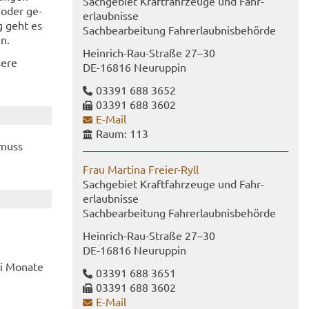
Sach­ge­biet Kraft­fahr­zeu­ge und Fahr­
 oder ge­
erlaub­nis­se
ng geht es
Sach­be­ar­bei­tung Fahr­erlaub­nis­be­hör­de
en.
Heinrich-​Rau-Straße 27–30
e­re
DE-​16816 Neu­rup­pin
03391 688 3652
03391 688 3602
E-​Mail
Raum: 113
 muss
Frau Mar­ti­na Freier-​Ryll
Sach­ge­biet Kraft­fahr­zeu­ge und Fahr­
erlaub­nis­se
Sach­be­ar­bei­tung Fahr­erlaub­nis­be­hör­de
Heinrich-​Rau-Straße 27–30
DE-​16816 Neu­rup­pin
ei Mo­na­te
03391 688 3651
03391 688 3602
E-​Mail