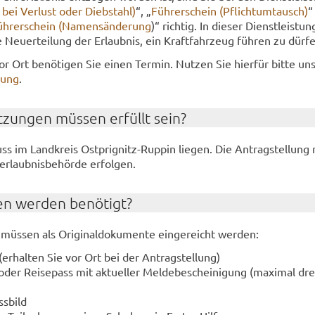
z bei Ver­lust oder Dieb­stahl)
“, „
Füh­rer­schein (Pflicht­um­tausch)
“
h­rer­schein (Na­mens­än­de­rung
)“ rich­tig. In die­ser Dienst­leis­tu
 Neu­er­tei­lung der Er­laub­nis, ein Kraft­fahr­zeug füh­ren zu dür­f
or Ort be­nö­ti­gen Sie einen Ter­min. Nut­zen Sie hier­für bitte un­s
hung
.
­zun­gen müs­sen er­füllt sein?
ss im Land­kreis Ostprignitz-​Ruppin lie­gen. Die An­trag­stel­lung
erlaub­nis­be­hör­de er­fol­gen.
en wer­den be­nö­tigt?
 müs­sen als Ori­gi­nal­do­ku­men­te ein­ge­reicht wer­den:
 (er­hal­ten Sie vor Ort bei der An­trag­stel­lung)
 oder Rei­se­pass mit ak­tu­el­ler Mel­de­be­schei­ni­gung (ma­xi­mal dr
ss­bild