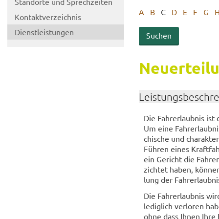
Stand­or­te und Sprech­zei­ten
A
B
C
D
E
F
G
Kon­takt­ver­zeich­nis
Dienst­leis­tun­gen
Neu­er­tei­
Leis­tungs­be­schr
Die Fahr­erlaub­nis ist
Um eine Fahr­erlaub­nis 
chi­sche und cha­rak­ter
Füh­ren eines Kraft­fa
ein Ge­richt die Fahr­er
zich­tet haben, kön­nen
lung der Fahr­erlaub­nis
Die Fahr­erlaub­nis wi
le­dig­lich ver­lo­ren 
ohne dass Ihnen Ihre Fa