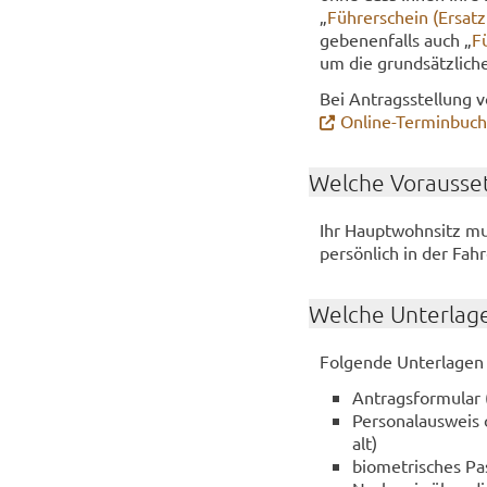
„
Füh­rer­schein (Er­sat
ge­be­nen­falls auch „
Fü
um die grund­sätz­li­che
Bei An­trags­stel­lung v
Online-​Terminbuc
Wel­che Vor­aus­set
Ihr Haupt­wohn­sitz mu
per­sön­lich in der Fahr­
Wel­che Un­ter­la­g
Fol­gen­de Un­ter­la­gen
An­trags­for­mu­lar
Per­so­nal­aus­weis
alt)
bio­me­tri­sches Pa