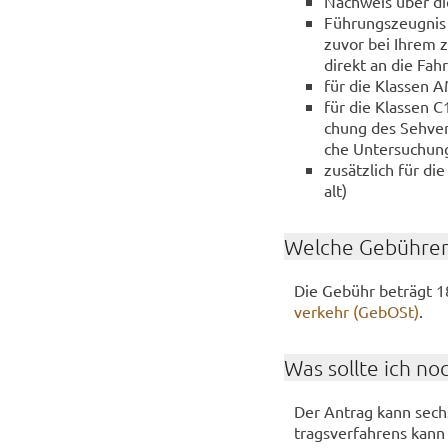
Nach­weis über die
Füh­rungs­zeug­nis
zuvor bei Ihrem zu­
di­rekt an die Fahr­
für die Klas­sen AM
für die Klas­sen C1
chung des Seh­ver­
che Un­ter­su­chung
zu­sätz­lich für di
alt)
Wel­che Ge­büh­ren
Die Ge­bühr be­trägt 1
ver­kehr (Ge­bOSt)
.
Was soll­te ich no
Der An­trag kann sechs
trags­ver­fah­rens kan