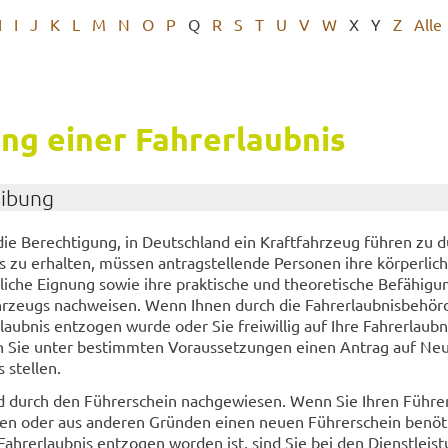
H
I
J
K
L
M
N
O
P
Q
R
S
T
U
V
W
X
Y
Z
Alle
lung einer Fahr­erlaub­nis
ei­bung
 die Be­rech­ti­gung, in Deutsch­land ein Kraft­fahr­zeug füh­ren zu d
zu er­hal­ten, müs­sen an­trag­stel­len­de Per­so­nen ihre kör­per­li­c
­li­che Eig­nung sowie ihre prak­ti­sche und theo­re­ti­sche Be­fä­hi­
hr­zeugs nach­wei­sen. Wenn Ihnen durch die Fahr­erlaub­nis­be­hör
laub­nis ent­zo­gen wurde oder Sie frei­wil­lig auf Ihre Fahr­erlaub­n
 Sie unter be­stimm­ten Vor­aus­set­zun­gen einen An­trag auf Neu­
 stel­len.
rd durch den Füh­rer­schein nach­ge­wie­sen. Wenn Sie Ihren Füh­re
haben oder aus an­de­ren Grün­den einen neuen Füh­rer­schein be­nö­t
hr­erlaub­nis ent­zo­gen wor­den ist, sind Sie bei den Dienst­leis­