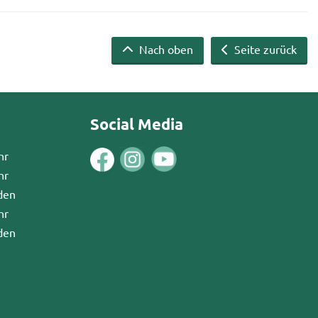
Nach oben
Seite zurück
Social Media
hr
hr
den
hr
den