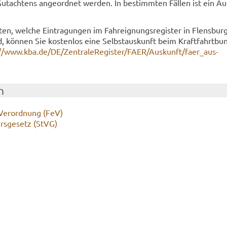
Gut­ach­tens an­ge­ord­net wer­den. In be­stimm­ten Fäl­len ist ein Au
ten, wel­che Ein­tra­gun­gen im Fahr­eig­nungs­re­gis­ter in Flens­bur
ind, kön­nen Sie kos­ten­los eine Selbst­aus­kunft beim Kraft­fahrt­bu
//www.kba.de/DE/Zen­tra­le­Re­gis­ter/FAER/Aus­kunft/fa­e­r_aus­
n
​Verordnung (FeV)
hrs­ge­setz (StVG)