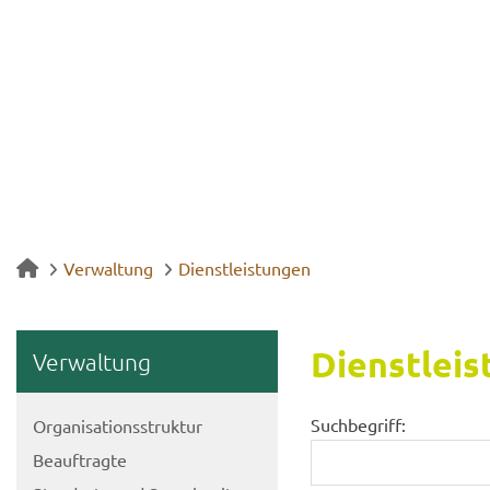
Verwaltung
Dienstleistungen
Dienst­leis
Ver­wal­tung
Suchbegriff:
Or­ga­ni­sa­ti­ons­struk­tur
Be­auf­trag­te