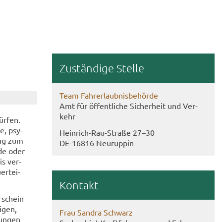
Zu­stän­di­ge Stel­le
Team Fahr­erlaub­nis­be­hör­de
Amt für öf­fent­li­che Si­cher­heit und Ver­
kehr
ür­fen.
he, psy­
Heinrich-​Rau-Straße 27–30
gung zum
DE-​16816 Neu­rup­pin
­de oder
is ver­
er­tei­
Kon­takt
r­schein
i­gen,
Frau San­dra Schwarz
tun­gen