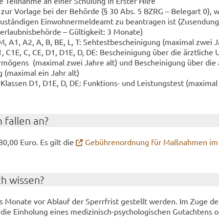
 Teil­nah­me an einer Schu­lung in Ers­ter Hilfe
 zur Vor­la­ge bei der Be­hör­de (§ 30 Abs. 5 BZRG – Be­legart 0), w
stän­di­gen Ein­woh­ner­mel­de­amt zu be­an­tra­gen ist (Zu­sen­dung
erlaub­nis­be­hör­de – Gül­tig­keit: 3 Mo­na­te)
, A1, A2, A, B, BE, L, T: Seh­test­be­schei­ni­gung (ma­xi­mal zwei J
, C1E, C, CE, D1, D1E, D, DE: Be­schei­ni­gung über die ärzt­li­che U
mö­gens (ma­xi­mal zwei Jahre alt) und Be­schei­ni­gung über die är
 (ma­xi­mal ein Jahr alt)
e Klas­sen D1, D1E, D, DE: Funktions-​ und Leis­tungs­test (ma­xi­mal
 fal­len an?
80,00 Euro. Es gilt die
Ge­büh­ren­ord­nung für Maß­nah­men im
ch wis­sen?
 Mo­na­te vor Ab­lauf der Sperr­frist ge­stellt wer­den. Im Zuge d
n die Ein­ho­lung eines medizinisch-​psychologischen Gut­ach­tens 