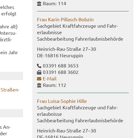
Raum: 114
el­ches
 er­folgt
Frau Karin Pillasch-​Bobzin
Sach­ge­biet Kraft­fahr­zeu­ge und Fahr­
ahre alt)
erlaub­nis­se
n­ter­su­
Sach­be­ar­bei­tung Fahr­erlaub­nis­be­hör­de
zt­li­
Heinrich-​Rau-Straße 27–30
 ein Jahr
DE-​16816 Neu­rup­pin
03391 688 3653
03391 688 3602
E-​Mail
Raum: 112
 Stra­ßen­
Frau Luisa-​Sophie Hille
Sach­ge­biet Kraft­fahr­zeu­ge und Fahr­
erlaub­nis­se
Sach­be­ar­bei­tung Fahr­erlaub­nis­be­hör­de
es An­
Heinrich-​Rau-Straße 27–30
oder
DE-​16816 Neu­rup­pin