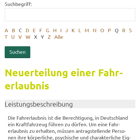
Suchbegriff:
A
B
C
D
E
F
G
H
I
J
K
L
M
N
O
P
Q
R
S
T
U
V
W
X
Y
Z
Alle
Neu­er­tei­lung einer Fahr­
erlaub­nis
Leis­tungs­be­schrei­bung
Die Fahr­erlaub­nis ist die Be­rech­ti­gung, in Deutsch­land
ein Kraft­fahr­zeug füh­ren zu dür­fen. Um eine Fahr­
erlaub­nis zu er­hal­ten, müs­sen an­trag­stel­len­de Per­so­
nen ihre kör­per­li­che, psy­chi­sche und cha­rak­ter­li­che Eig­