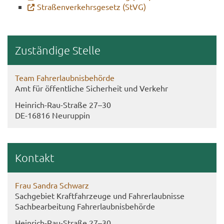
Stra­ßen­ver­kehrs­ge­setz (StVG)
Zu­stän­di­ge Stel­le
Team Fahr­erlaub­nis­be­hör­de
Amt für öf­fent­li­che Si­cher­heit und Ver­kehr
Heinrich-​Rau-Straße 27–30
DE-​16816 Neu­rup­pin
Kon­takt
Frau San­dra Schwarz
Sach­ge­biet Kraft­fahr­zeu­ge und Fahr­erlaub­nis­se
Sach­be­ar­bei­tung Fahr­erlaub­nis­be­hör­de
Heinrich-​Rau-Straße 27–30