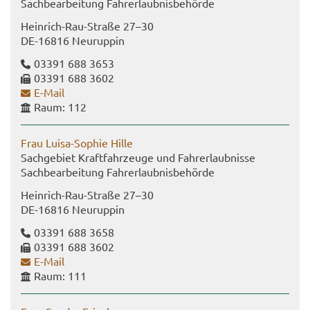
Sach­be­ar­bei­tung Fahr­erlaub­nis­be­hör­de
Heinrich-​Rau-Straße 27–30
DE-​16816 Neu­rup­pin
03391 688 3653
03391 688 3602
E-​Mail
Raum: 112
Frau Luisa-​Sophie Hille
Sach­ge­biet Kraft­fahr­zeu­ge und Fahr­erlaub­nis­se
Sach­be­ar­bei­tung Fahr­erlaub­nis­be­hör­de
Heinrich-​Rau-Straße 27–30
DE-​16816 Neu­rup­pin
03391 688 3658
03391 688 3602
E-​Mail
Raum: 111