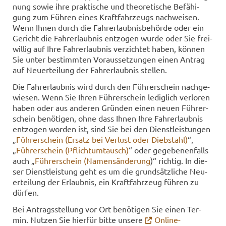
nung sowie ihre prak­ti­sche und theo­re­ti­sche Be­fä­hi­
gung zum Füh­ren eines Kraft­fahr­zeugs nach­wei­sen.
Wenn Ihnen durch die Fahr­erlaub­nis­be­hör­de oder ein
Ge­richt die Fahr­erlaub­nis ent­zo­gen wurde oder Sie frei­
wil­lig auf Ihre Fahr­erlaub­nis ver­zich­tet haben, kön­nen
Sie unter be­stimm­ten Vor­aus­set­zun­gen einen An­trag
auf Neu­er­tei­lung der Fahr­erlaub­nis stel­len.
Die Fahr­erlaub­nis wird durch den Füh­rer­schein nach­ge­
wie­sen. Wenn Sie Ihren Füh­rer­schein le­dig­lich ver­lo­ren
haben oder aus an­de­ren Grün­den einen neuen Füh­rer­
schein be­nö­ti­gen, ohne dass Ihnen Ihre Fahr­erlaub­nis
ent­zo­gen wor­den ist, sind Sie bei den Dienst­leis­tun­gen
„
Füh­rer­schein (Er­satz bei Ver­lust oder Dieb­stahl)
“,
„
Füh­rer­schein (Pflicht­um­tausch)
“ oder ge­ge­be­nen­falls
auch „
Füh­rer­schein (Na­mens­än­de­rung
)“ rich­tig. In die­
ser Dienst­leis­tung geht es um die grund­sätz­li­che Neu­
er­tei­lung der Er­laub­nis, ein Kraft­fahr­zeug füh­ren zu
dür­fen.
Bei An­trags­stel­lung vor Ort be­nö­ti­gen Sie einen Ter­
min. Nut­zen Sie hier­für bitte un­se­re
Online-​