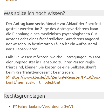
Was soll­te ich noch wis­sen?
Der An­trag kann sechs Mo­na­te vor Ab­lauf der Sperr­frist
ge­stellt wer­den. Im Zuge des An­trags­ver­fah­rens kann
die Ein­ho­lung eines medizinisch-​psychologischen Gut­
ach­tens oder eines fach­ärzt­li­chen Gut­ach­tens an­ge­ord­
net wer­den. In be­stimm­ten Fäl­len ist ein Auf­bau­se­mi­
nar zu ab­sol­vie­ren.
Falls Sie wis­sen möch­ten, wel­che Ein­tra­gun­gen im Fahr­
eig­nungs­re­gis­ter in Flens­burg zu Ihrer Per­son re­gis­
triert sind, kön­nen Sie kos­ten­los eine Selbst­aus­kunft
beim Kraft­fahrt­bun­des­amt be­an­tra­gen:
https://www.kba.de/DE/Zen­tra­le­Re­gis­ter/FAER/Aus­
kunft/fa­e­r_aus­kunft_node.html
Rechts­grund­la­gen
Fahrerlaubnis-​Verordnung (FeV)