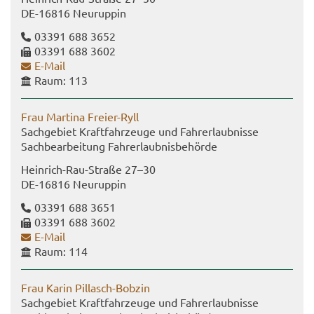
DE-​16816 Neu­rup­pin
03391 688 3652
03391 688 3602
E-​Mail
Raum: 113
Frau Mar­ti­na Freier-​Ryll
Sach­ge­biet Kraft­fahr­zeu­ge und Fahr­erlaub­nis­se
Sach­be­ar­bei­tung Fahr­erlaub­nis­be­hör­de
Heinrich-​Rau-Straße 27–30
DE-​16816 Neu­rup­pin
03391 688 3651
03391 688 3602
E-​Mail
Raum: 114
Frau Karin Pillasch-​Bobzin
Sach­ge­biet Kraft­fahr­zeu­ge und Fahr­erlaub­nis­se