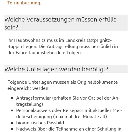
Terminbuchung
.
Wel­che Vor­aus­set­zun­gen müs­sen er­füllt
sein?
Ihr Haupt­wohn­sitz muss im Land­kreis Ostprignitz-​
Ruppin lie­gen. Die An­trag­stel­lung muss per­sön­lich in
der Fahr­erlaub­nis­be­hör­de er­fol­gen.
Wel­che Un­ter­la­gen wer­den be­nö­tigt?
Fol­gen­de Un­ter­la­gen müs­sen als Ori­gi­nal­do­ku­men­te
ein­ge­reicht wer­den:
An­trags­for­mu­lar (er­hal­ten Sie vor Ort bei der An­
trag­stel­lung)
Per­so­nal­aus­weis oder Rei­se­pass mit ak­tu­el­ler Mel­
de­be­schei­ni­gung (ma­xi­mal drei Mo­na­te alt)
bio­me­tri­sches Pass­bild
Nach­weis über die Teil­nah­me an einer Schu­lung in