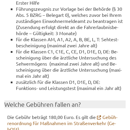
Ers­ter Hilfe
Füh­rungs­zeug­nis zur Vor­la­ge bei der Be­hör­de (§ 30
Abs. 5 BZRG – Be­legart 0), wel­ches zuvor bei Ihrem
zu­stän­di­gen Ein­woh­ner­mel­de­amt zu be­an­tra­gen ist
(Zu­sen­dung er­folgt di­rekt an die Fahr­erlaub­nis­be­
hör­de – Gül­tig­keit: 3 Mo­na­te)
für die Klas­sen AM, A1, A2, A, B, BE, L, T: Seh­test­
be­schei­ni­gung (ma­xi­mal zwei Jahre alt)
für die Klas­sen C1, C1E, C, CE, D1, D1E, D, DE: Be­
schei­ni­gung über die ärzt­li­che Un­ter­su­chung des
Seh­ver­mö­gens (ma­xi­mal zwei Jahre alt) und Be­
schei­ni­gung über die ärzt­li­che Un­ter­su­chung (ma­xi­
mal ein Jahr alt)
zu­sätz­lich für die Klas­sen D1, D1E, D, DE:
Funktions-​ und Leis­tungs­test (ma­xi­mal ein Jahr alt)
Wel­che Ge­büh­ren fal­len an?
Die Ge­bühr be­trägt 180,00 Euro. Es gilt die
Ge­büh­
ren­ord­nung für Maß­nah­men im Stra­ßen­ver­kehr (Ge­
bOSt)
.