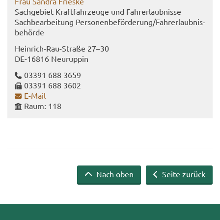
Frau San­dra Fries­ke
Sach­ge­biet Kraft­fahr­zeu­ge und Fahr­erlaub­nis­se
Sach­be­ar­bei­tung Per­so­nen­be­för­de­rung/Fahr­erlaub­nis­
be­hör­de
Heinrich-​Rau-Straße 27–30
DE-​16816 Neu­rup­pin
03391 688 3659
03391 688 3602
E-​Mail
Raum: 118
Nach oben
Seite zurück