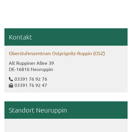
Kon­takt
Ober­stu­fen­zen­trum Ostprignitz-​Ruppin (OSZ)
Alt Rup­pi­ner Allee 39
DE-​16816 Neu­rup­pin
03391 76 92 76
03391 76 92 47
Stand­ort Neu­rup­pin