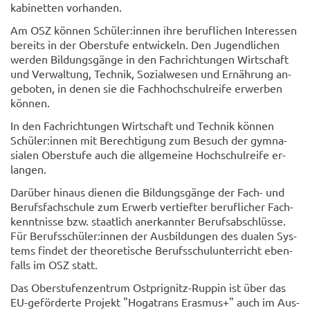
ka­bi­net­ten vor­han­den.
Am OSZ kön­nen Schü­ler:innen ihre be­ruf­li­chen In­ter­es­sen
be­reits in der Ober­stu­fe ent­wi­ckeln. Den Ju­gend­li­chen
wer­den Bil­dungs­gän­ge in den Fach­rich­tun­gen Wirt­schaft
und Ver­wal­tung, Tech­nik, So­zi­al­we­sen und Er­näh­rung an­
ge­bo­ten, in denen sie die Fach­hoch­schul­rei­fe er­wer­ben
kön­nen.
In den Fach­rich­tun­gen Wirt­schaft und Tech­nik kön­nen
Schü­ler:innen mit Be­rech­ti­gung zum Be­such der gym­na­
sia­len Ober­stufe auch die all­ge­mei­ne Hoch­schul­rei­fe er­
lan­gen.
Dar­über hin­aus die­nen die Bil­dungs­gän­ge der Fach- und
Be­rufs­fach­schu­le zum Er­werb ver­tief­ter be­ruf­li­cher Fach­
kennt­nis­se bzw. staat­lich an­er­kann­ter Be­rufs­ab­schlüs­se.
Für Be­rufs­schü­ler:innen der Aus­bil­dun­gen des dua­len Sys­
tems fin­det der theo­re­ti­sche Be­rufs­schul­un­ter­richt eben­
falls im OSZ statt.
Das Ober­stu­fen­zen­trum Ostprignitz-​Ruppin ist über das
EU-​geförderte Pro­jekt "Ho­ga­trans Eras­mus+" auch im Aus­