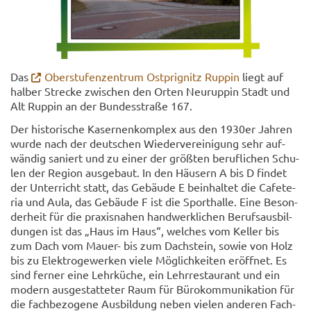
Das
Ober­stu­fen­zen­trum Ost­pri­g­nitz Rup­pin
liegt auf
hal­ber Stre­cke zwi­sch­en den Orten Neu­rup­pin Stadt und
Alt Rup­pin an der Bun­des­stra­ße 167.
Der his­to­ri­sche Ka­ser­nen­komp­lex aus den 1930er Jah­ren
wur­de nach der deut­schen Wie­der­ver­ei­ni­gung sehr auf­
wän­dig sa­niert und zu einer der größ­ten be­ruf­li­chen Schu­
len der Re­gi­on aus­ge­baut. In den Häu­sern A bis D fin­det
der Un­ter­richt statt, das Ge­bäu­de E be­inhal­tet die Ca­fe­te­
ria und Aula, das Ge­bäu­de F ist die Sport­hal­le. Eine Be­son­
der­heit für die pra­xis­na­hen hand­werk­li­chen Be­rufs­aus­bil­
dun­gen ist das „Haus im Haus“, wel­ches vom Kel­ler bis
zum Dach vom Mauer-​ bis zum Dach­stein, sowie von Holz
bis zu Elek­tro­ge­wer­ken viele Mög­lich­kei­ten er­öff­net. Es
sind fer­ner eine Lehr­kü­che, ein Lehr­re­stau­rant und ein
mo­dern aus­ge­stat­te­ter Raum für Bü­ro­kom­mu­ni­ka­ti­on für
die fach­be­zo­ge­ne Aus­bil­dung neben vie­len an­de­ren Fach­