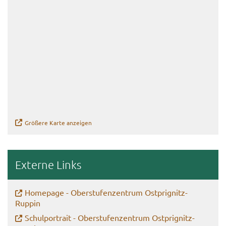
Grö­ße­re Karte an­zei­gen
Ex­ter­ne Links
Home­page - Ober­stu­fen­zen­trum Ostprignitz-​
Ruppin
Schul­por­trait - Ober­stu­fen­zen­trum Ostprignitz-​