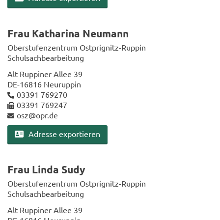
Frau Ka­tha­ri­na Neu­mann
Ober­stu­fen­zen­trum Ostprignitz-​Ruppin
Schul­sach­be­ar­bei­tung
Alt Rup­pi­ner Allee 39
DE-​16816 Neu­rup­pin
03391 769270
03391 769247
osz@opr.de
Adres­se ex­por­tie­ren
Frau Linda Sudy
Ober­stu­fen­zen­trum Ostprignitz-​Ruppin
Schul­sach­be­ar­bei­tung
Alt Rup­pi­ner Allee 39
DE-​16816 Neu­rup­pin