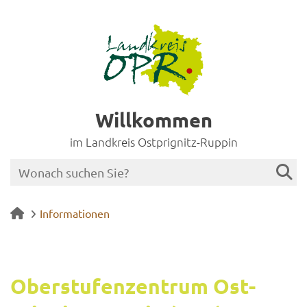
Willkommen
im Landkreis Ostprignitz-Ruppin
Informationen
Ober­stu­fen­zen­trum Ost­