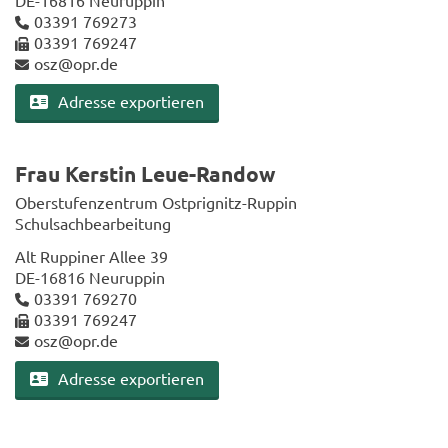
03391 769273
03391 769247
osz@opr.de
Adres­se ex­por­tie­ren
Frau Kers­tin Leue-​Randow
Ober­stu­fen­zen­trum Ostprignitz-​Ruppin
Schul­sach­be­ar­bei­tung
Alt Rup­pi­ner Allee 39
DE-​16816 Neu­rup­pin
03391 769270
03391 769247
osz@opr.de
Adres­se ex­por­tie­ren