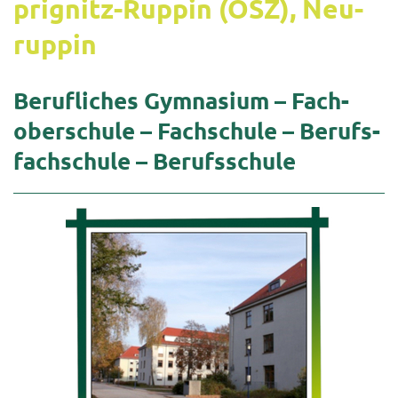
prignitz-​Rup­pin (OSZ), Neu­
rup­pin
Be­ruf­li­ches Gym­na­si­um – Fach­
ober­schu­le – Fach­schu­le – Be­rufs­
fach­schu­le – Be­rufs­schu­le