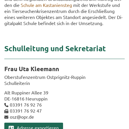
den die
Schu­le am Kas­ta­ni­en­steg
mit der Werk­stu­fe und
ein Tier­seu­chen­kri­sen­zen­trum durch die Er­schlie­ßung
eines wei­te­ren Ob­jek­tes am Stand­ort an­ge­sie­delt. Der Di­
gi­tal­pakt Schu­le be­fin­det sich in der Um­set­zung.
Schul­lei­tung und Se­kre­ta­ri­at
Frau Uta Klee­mann
Ober­stu­fen­zen­trum Ostprignitz-​Ruppin
Schul­lei­te­rin
Alt Rup­pi­ner Allee 39
DE-​16816 Neu­rup­pin
03391 76 92 76
03391 76 92 47
osz@opr.de
Adres­se ex­por­tie­ren