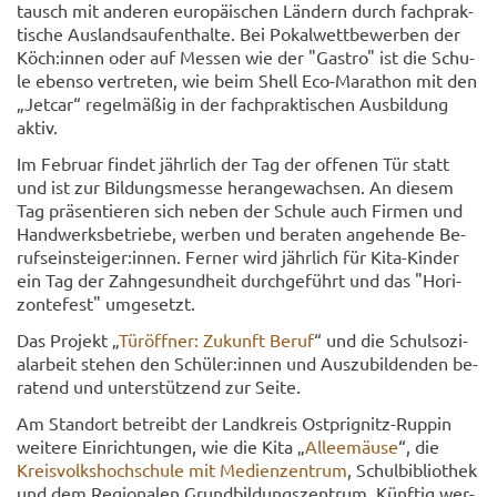
tausch mit an­de­ren eu­ro­päi­schen Län­dern durch fach­prak­
ti­sche Aus­lands­auf­ent­hal­te. Bei Po­kal­wett­be­wer­ben der
Köch:innen oder auf Mes­sen wie der "Gas­tro" ist die Schu­
le eben­so ver­tre­ten, wie beim Shell Eco-​Marathon mit den
„Jet­car“ re­gel­mä­ßig in der fach­prak­ti­schen Aus­bil­dung
aktiv.
Im Fe­bru­ar fin­det jähr­lich der Tag der of­fe­nen Tür statt
und ist zur Bil­dungs­mes­se her­an­ge­wach­sen. An die­sem
Tag prä­sen­tie­ren sich neben der Schu­le auch Fir­men und
Hand­werks­be­trie­be, wer­ben und be­ra­ten an­ge­hen­de Be­
rufs­ein­stei­ger:innen. Fer­ner wird jähr­lich für Kita-​Kinder
ein Tag der Zahn­ge­sund­heit durch­ge­führt und das "Ho­ri­
zon­te­fest" um­ge­setzt.
Das Pro­jekt „
Tür­öff­ner: Zu­kunft Beruf
“ und die Schul­so­zi­
al­ar­beit ste­hen den Schü­ler:innen und Aus­zu­bil­den­den be­
ra­tend und un­ter­stüt­zend zur Seite.
Am Stand­ort be­treibt der Land­kreis Ostprignitz-​Ruppin
wei­te­re Ein­rich­tun­gen, wie die Kita „
Al­lee­mäu­se
“, die
Kreis­volks­hoch­schu­le mit Me­di­en­zen­trum
, Schul­bi­blio­thek
und dem Re­gio­na­len Grund­bil­dungs­zen­trum. Künf­tig wer­