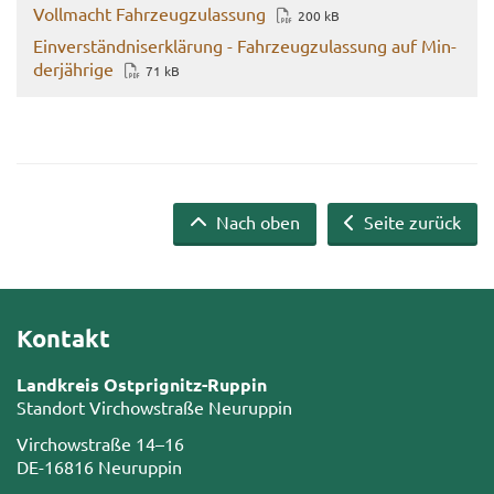
Voll­macht Fahr­zeug­zu­las­sung
200 kB
Ein­ver­ständ­nis­er­klä­rung - Fahr­zeug­zu­las­sung auf Min­
der­jäh­ri­ge
71 kB
Nach oben
Seite zurück
Kontakt
Landkreis Ostprignitz-Ruppin
Standort Virchowstraße Neuruppin
Virchowstraße 14–16
DE-16816 Neuruppin