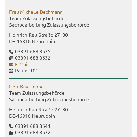
Frau Mi­chel­le Bech­mann
Team Zu­las­sungs­be­hör­de
Sach­be­ar­bei­tung Zu­las­sungs­be­hör­de
Heinrich-​Rau-Straße 27–30
DE-​16816 Neu­rup­pin
03391 688 3635
03391 688 3632
E-​Mail
Raum: 101
Herr Kay Höhne
Team Zu­las­sungs­be­hör­de
Sach­be­ar­bei­tung Zu­las­sungs­be­hör­de
Heinrich-​Rau-Straße 27–30
DE-​16816 Neu­rup­pin
03391 688 3641
03391 688 3632