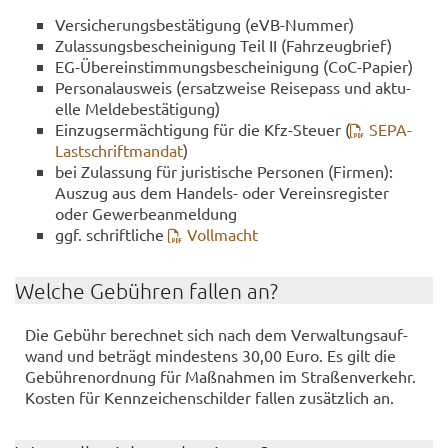
Ver­si­che­rungs­be­stä­ti­gung (eVB-​Nummer)
Zu­las­sungs­be­schei­ni­gung Teil II (Fahr­zeug­brief)
EG-​Übereinstimmungsbescheinigung (CoC-​Papier)
Per­so­nal­aus­weis (er­satz­wei­se Rei­se­pass und ak­tu­
el­le Mel­de­be­stä­ti­gung)
Ein­zugs­er­mäch­ti­gung für die Kfz-​Steuer (
SEPA-​
Lastschriftmandat
)
bei Zu­las­sung für ju­ris­ti­sche Per­so­nen (Fir­men):
Aus­zug aus dem Handels-​ oder Ver­eins­re­gis­ter
oder Ge­wer­be­an­mel­dung
ggf. schrift­li­che
Voll­macht
Wel­che Ge­büh­ren fal­len an?
Die Ge­bühr be­rech­net sich nach dem Ver­wal­tungs­auf­
wand und be­trägt min­des­tens 30,00 Euro. Es gilt die
Ge­büh­ren­ord­nung für Maß­nah­men im Stra­ßen­ver­kehr.
Kos­ten für Kenn­zei­chen­schil­der fal­len zu­sätz­lich an.