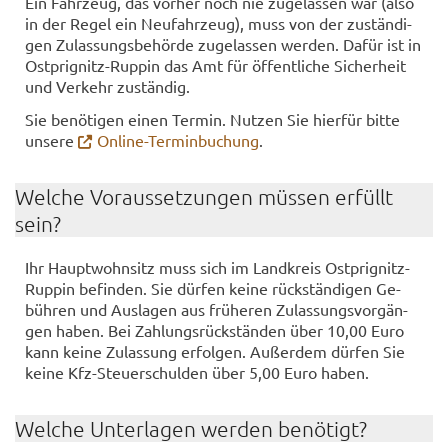
Ein Fahr­zeug, das vor­her noch nie zu­ge­las­sen war (also
in der Regel ein Neu­fahr­zeug), muss von der zu­stän­di­
gen Zu­las­sungs­be­hör­de zu­ge­las­sen wer­den. Dafür ist in
Ostprignitz-​Ruppin das Amt für öf­fent­li­che Si­cher­heit
und Ver­kehr zu­stän­dig.
Sie be­nö­ti­gen einen Ter­min. Nut­zen Sie hier­für bitte
un­se­re
Online-​Terminbuchung
.
Wel­che Vor­aus­set­zun­gen müs­sen er­füllt
sein?
Ihr Haupt­wohn­sitz muss sich im Land­kreis Ostprignitz-​
Ruppin be­fin­den. Sie dür­fen keine rück­stän­di­gen Ge­
büh­ren und Aus­la­gen aus frü­he­ren Zu­las­sungs­vor­gän­
gen haben. Bei Zah­lungs­rück­stän­den über 10,00 Euro
kann keine Zu­las­sung er­fol­gen. Au­ßer­dem dür­fen Sie
keine Kfz-​Steuerschulden über 5,00 Euro haben.
Wel­che Un­ter­la­gen wer­den be­nö­tigt?