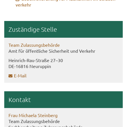
ver­kehr
Zu­stän­di­ge Stel­le
Team Zu­las­sungs­be­hör­de
Amt für öf­fent­li­che Si­cher­heit und Ver­kehr
Heinrich-​Rau-Straße 27–30
DE-​16816 Neu­rup­pin
E-​Mail
Kon­takt
Frau Mi­chae­la Stein­berg
Team Zu­las­sungs­be­hör­de