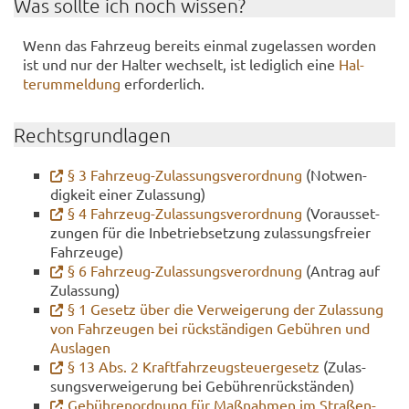
Was soll­te ich noch wis­sen?
Wenn das Fahr­zeug be­reits ein­mal zu­ge­las­sen wor­den
ist und nur der Hal­ter wech­selt, ist le­dig­lich eine
Hal­
terum­mel­dung
er­for­der­lich.
Rechts­grund­la­gen
§ 3 Fahrzeug-​Zulassungsverordnung
(Not­wen­
dig­keit einer Zu­las­sung)
§ 4 Fahrzeug-​Zulassungsverordnung
(Vor­aus­set­
zun­gen für die In­be­trieb­set­zung zu­las­sungs­frei­er
Fahr­zeu­ge)
§ 6 Fahrzeug-​Zulassungsverordnung
(An­trag auf
Zu­las­sung)
§ 1 Ge­setz über die Ver­wei­ge­rung der Zu­las­sung
von Fahr­zeu­gen bei rück­stän­di­gen Ge­büh­ren und
Aus­la­gen
§ 13 Abs. 2 Kraft­fahr­zeug­steu­er­ge­setz
(Zu­las­
sungs­ver­wei­ge­rung bei Ge­büh­ren­rück­stän­den)
Ge­büh­ren­ord­nung für Maß­nah­men im Stra­ßen­