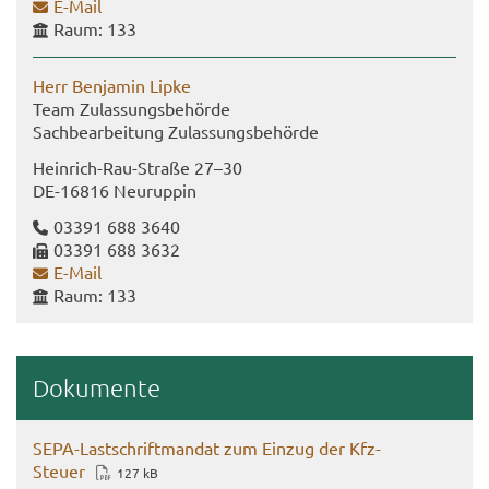
E-​Mail
Raum: 133
Herr Ben­ja­min Lipke
Team Zu­las­sungs­be­hör­de
Sach­be­ar­bei­tung Zu­las­sungs­be­hör­de
Heinrich-​Rau-Straße 27–30
DE-​16816 Neu­rup­pin
03391 688 3640
03391 688 3632
E-​Mail
Raum: 133
Do­ku­men­te
SEPA-​Lastschriftmandat zum Ein­zug der Kfz-​
Steuer
127 kB