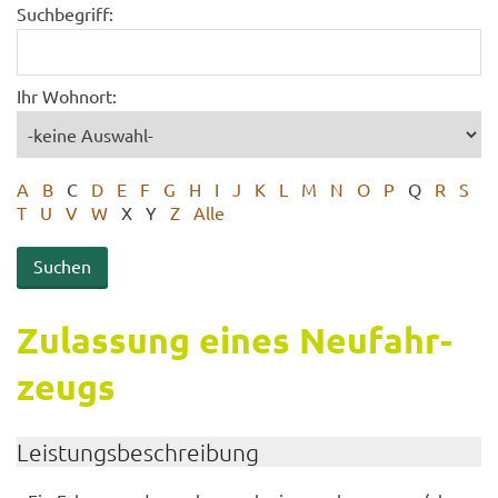
Suchbegriff:
Ihr Wohnort:
A
B
C
D
E
F
G
H
I
J
K
L
M
N
O
P
Q
R
S
T
U
V
W
X
Y
Z
Alle
Zu­las­sung eines Neu­fahr­
zeugs
Leis­tungs­be­schrei­bung