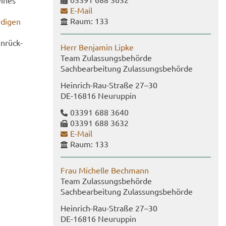
eines
E-​Mail
Raum: 133
­di­gen
n­rück­
Herr Ben­ja­min Lipke
Team Zu­las­sungs­be­hör­de
Sach­be­ar­bei­tung Zu­las­sungs­be­hör­de
Heinrich-​Rau-Straße 27–30
DE-​16816 Neu­rup­pin
03391 688 3640
03391 688 3632
E-​Mail
Raum: 133
Frau Mi­chel­le Bech­mann
Team Zu­las­sungs­be­hör­de
Sach­be­ar­bei­tung Zu­las­sungs­be­hör­de
Heinrich-​Rau-Straße 27–30
DE-​16816 Neu­rup­pin