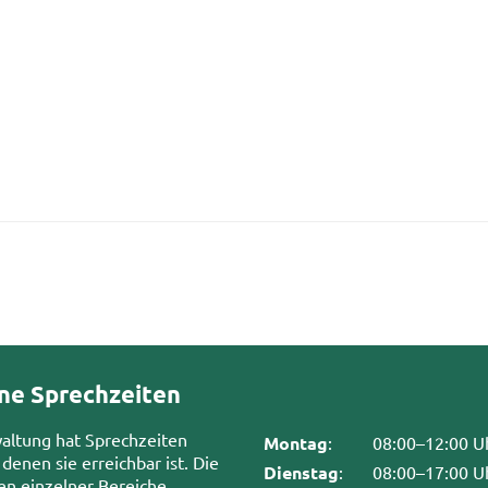
ne Sprechzeiten
waltung hat Sprechzeiten
Montag
:
08:00–12:00 U
 denen sie erreichbar ist. Die
Dienstag
:
08:00–17:00 U
en einzelner Bereiche