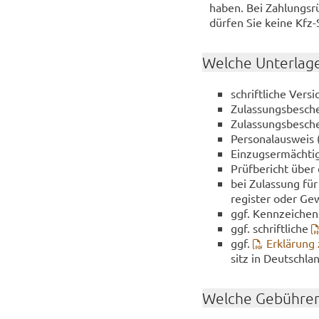
haben. Bei Zah­lungs­r
dür­fen Sie keine Kfz
Wel­che Un­ter­la­g
schrift­li­che Ver­s
Zu­las­sungs­be­sch
Zu­las­sungs­be­sche
Per­so­nal­aus­weis 
Ein­zugs­er­mäch­ti
Prüf­be­richt über 
bei Zu­las­sung für
re­gis­ter oder Ge
ggf. Kenn­zei­chen­
ggf. schrift­li­che
ggf.
Er­klä­rung
sitz in Deutsch­la
Wel­che Ge­büh­ren