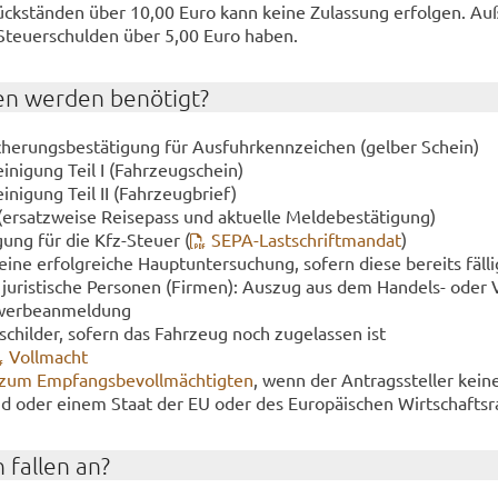
ück­stän­den über 10,00 Euro kann keine Zu­las­sung er­fol­gen. Au
-​Steuerschulden über 5,00 Euro haben.
en wer­den be­nö­tigt?
i­che­rungs­be­stä­ti­gung für Aus­fuhr­kenn­zei­chen (gel­ber Schein)
ei­ni­gung Teil I (Fahr­zeug­schein)
i­ni­gung Teil II (Fahr­zeug­brief)
(er­satz­wei­se Rei­se­pass und ak­tu­el­le Mel­de­be­stä­ti­gung)
­gung für die Kfz-​Steuer (
SEPA-​Lastschriftmandat
)
eine er­folg­rei­che Haupt­un­ter­su­chung, so­fern diese be­reits fäl­l
 ju­ris­ti­sche Per­so­nen (Fir­men): Aus­zug aus dem Handels-​ oder 
­wer­be­an­mel­dung
schil­der, so­fern das Fahr­zeug noch zu­ge­las­sen ist
Voll­macht
 zum Emp­fangs­be­voll­mäch­tig­ten
, wenn der An­trags­stel­ler kei
nd oder einem Staat der EU oder des Eu­ro­päi­schen Wirt­schafts­
 fal­len an?