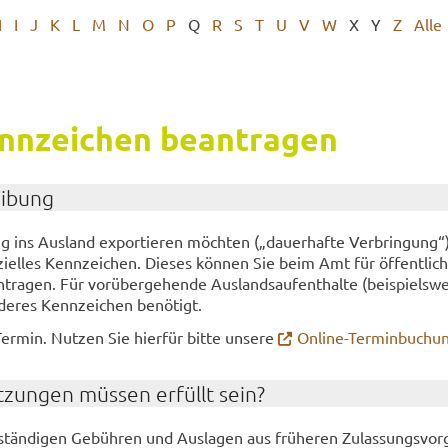
H
I
J
K
L
M
N
O
P
Q
R
S
T
U
V
W
X
Y
Z
Alle
nn­zei­chen be­an­tra­gen
ei­bung
ins Aus­land ex­por­tie­ren möch­ten („dau­er­haf­te Ver­brin­gung“),
i­el­les Kenn­zei­chen. Die­ses kön­nen Sie beim Amt für öf­fent­li­ch
tra­gen. Für vor­über­ge­hen­de Aus­lands­auf­ent­hal­te (bei­spiels­we
de­res Kenn­zei­chen be­nö­tigt.
Ter­min. Nut­zen Sie hier­für bitte un­se­re
Online-​Terminbuchu
­zun­gen müs­sen er­füllt sein?
stän­di­gen Ge­büh­ren und Aus­la­gen aus frü­he­ren Zu­las­sungs­vor