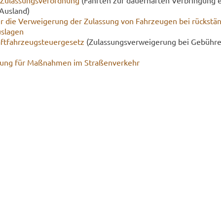
-​Zulassungsverordnung
(Fahr­ten zur dau­er­haf­ten Ver­brin­gung 
Aus­land)
r die Ver­wei­ge­rung der Zu­las­sung von Fahr­zeu­gen bei rück­stän
­la­gen
t­fahr­zeug­steu­er­ge­setz
(Zu­las­sungs­ver­wei­ge­rung bei Ge­büh­re
nung für Maß­nah­men im Stra­ßen­ver­kehr