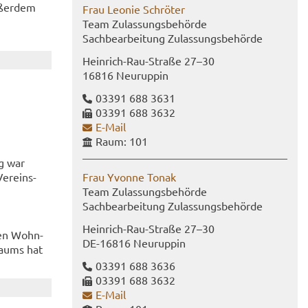
­ßer­dem
Frau Leo­nie Schrö­ter
Team Zu­las­sungs­be­hör­de
Sach­be­ar­bei­tung Zu­las­sungs­be­hör­de
Heinrich-​​Rau-​Straße 27–30
16816 Neu­rup­pin
03391 688 3631
03391 688 3632
E-​Mail
Raum: 101
ig war
Ver­eins­
Frau Yvonne Tonak
Team Zu­las­sungs­be­hör­de
Sach­be­ar­bei­tung Zu­las­sungs­be­hör­de
Heinrich-​Rau-Straße 27–30
­nen Wohn­
DE-​16816 Neu­rup­pin
raums hat
03391 688 3636
03391 688 3632
E-​Mail