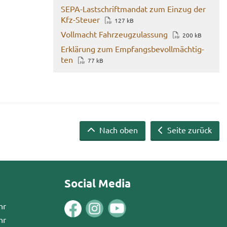
SEPA-​Lastschriftmandat zum Ein­zug der
Kfz-​Steuer
127 kB
Voll­macht Fahr­zeug­zu­las­sung
200 kB
Er­klä­rung zum Emp­fangs­be­voll­mäch­tig­
ten
77 kB
Nach oben
Seite zurück
Social Media
hr
hr