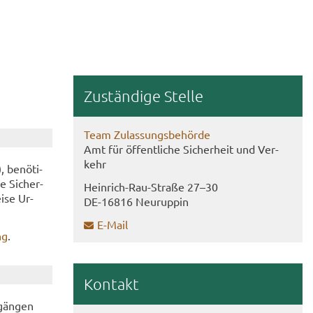
Zu­stän­di­ge Stel­le
Team Zu­las­sungs­be­hör­de
Amt für öf­fent­li­che Si­cher­heit und Ver­
kehr
 be­nö­ti­
e Si­cher­
Heinrich-​Rau-Straße 27–30
i­se Ur­
DE-​16816 Neu­rup­pin
E-​Mail
ng
.
Kon­takt
­gän­gen