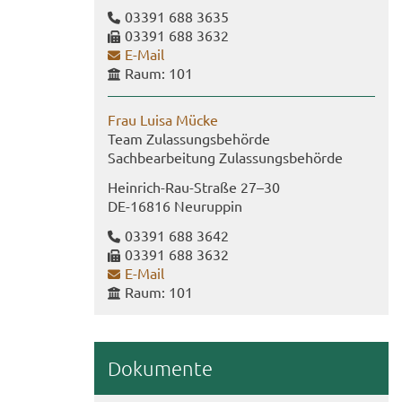
03391 688 3635
03391 688 3632
E-​Mail
Raum: 101
Frau Luisa Mücke
Team Zu­las­sungs­be­hör­de
Sach­be­ar­bei­tung Zu­las­sungs­be­hör­de
Heinrich-​Rau-Straße 27–30
DE-​16816 Neu­rup­pin
03391 688 3642
03391 688 3632
E-​Mail
Raum: 101
Do­ku­men­te