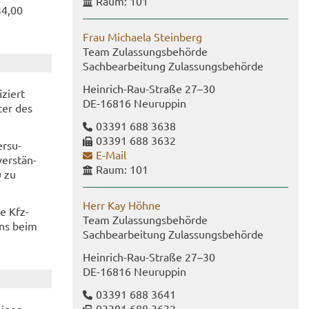
Raum: 101
34,00
Frau Mi­chae­la Stein­berg
Team Zu­las­sungs­be­hör­de
Sach­be­ar­bei­tung Zu­las­sungs­be­hör­de
Heinrich-​Rau-Straße 27–30
­ziert
DE-​16816 Neu­rup­pin
­ter des
03391 688 3638
03391 688 3632
er­su­
E-​Mail
er­stän­
Raum: 101
) zu
Herr Kay Höhne
e Kfz-​
Team Zu­las­sungs­be­hör­de
ens beim
Sach­be­ar­bei­tung Zu­las­sungs­be­hör­de
Heinrich-​Rau-Straße 27–30
DE-​16816 Neu­rup­pin
03391 688 3641
03391 688 3632