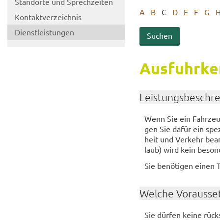
Stand­or­te und Sprech­zei­ten
A
B
C
D
E
F
G
Kon­takt­ver­zeich­nis
Dienst­leis­tun­gen
Aus­fuhr­ke
Leis­tungs­be­schr
Wenn Sie ein Fahr­zeug 
gen Sie dafür ein spe­z
heit und Ver­kehr be­an­
laub) wird kein be­son­
Sie be­nö­ti­gen einen 
Wel­che Vor­aus­set
Sie dür­fen keine rück­