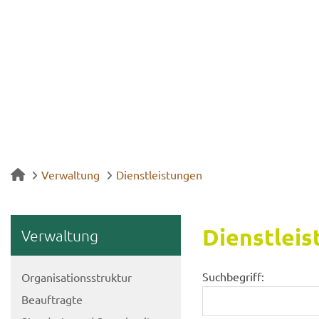
Verwaltung
Dienstleistungen
Dienst­leis
Ver­wal­tung
Suchbegriff:
Or­ga­ni­sa­ti­ons­struk­tur
Be­auf­trag­te