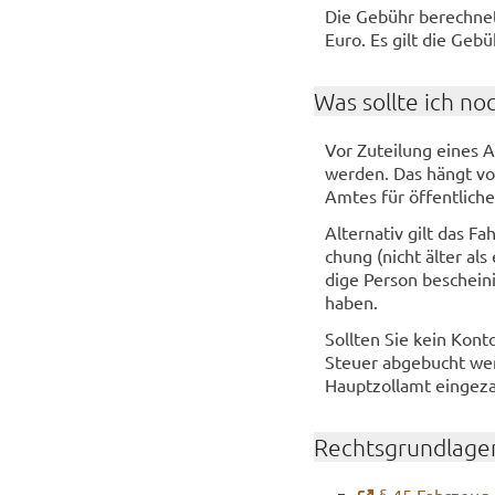
Die Ge­bühr be­rech­ne
Euro. Es gilt die Ge­b
Was soll­te ich no
Vor Zu­tei­lung eines Au
wer­den. Das hängt vom 
Amtes für öf­fent­li­che
Al­ter­na­tiv gilt das Fa
chung (nicht älter als
di­ge Per­son be­schei­
haben.
Soll­ten Sie kein Kont
Steuer ab­ge­bucht wer
Haupt­zoll­amt ein­ge­z
Rechts­grund­la­ge