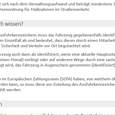
t sich nach dem Ver­wal­tungs­auf­wand und be­trägt min­des­tens 
üh­ren­ord­nung für Maß­nah­men im Stra­ßen­ver­kehr.
ch wis­sen?
s­fuhr­kenn­zei­chens muss das Fahr­zeug ge­ge­be­nen­falls iden­ti­fi
Ein­zel­fall ab und be­deu­tet, dass die­ses durch einen Mit­ar­bei
 Si­cher­heit und Ver­kehr vor Ort be­gut­ach­tet wird.
hr­zeug auch dann als iden­ti­fi­ziert, wenn eine ak­tu­el­le Haupt­un­t
 einen Monat) vor­liegt oder auf an­de­rem Wege durch eine sach­v
nigt wird, das Fahr­zeug in Au­gen­schein ge­nom­men (iden­ti­fi­ziert
o im Eu­ro­päi­schen Zah­lungs­raum (SEPA) haben, von wel­chem di
­den kann, so muss diese vor Zu­tei­lung des Aus­fuhr­kenn­zei­ch
ahlt wer­den.
n