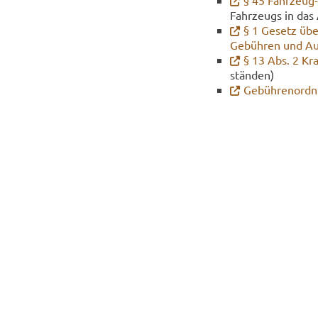
§ 45 Fahrzeug
Fahr­zeugs in das 
§ 1 Ge­setz übe
Ge­büh­ren und Aus
§ 13 Abs. 2 Kraf
stän­den)
Ge­büh­ren­ord­