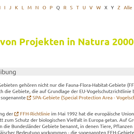
H
I
J
K
L
M
N
O
P
Q
R
S
T
U
V
W
X
Y
Z
Alle
von Pro­jek­ten in Na­tu­ra 2000-
ei­bung
Gebieten ge­hö­ren nicht nur die Fauna-​Flora-Habitat-Gebiete (FF
 die Ge­bie­te, die auf Grund­la­ge der EU-​Vogelschutzrichtlinie 
 so­ge­nann­te
SPA-​Gebiete (Spe­cial Pro­tec­tion Area - Vo­gel­sc
ung der
FFH-​Richtlinie
im Mai 1992 hat die eu­ro­päi­sche Unio
tt zum Schutz der bio­lo­gi­schen Viel­falt in Eu­ro­pa getan. Auf Gr
ben die Bun­des­län­der Ge­bie­te be­nannt, in denen Tiere, Pflan­zen
päi­scher Be­deu­tung vor­kom­men - die so­ge­nann­ten FFH-​Gebiete