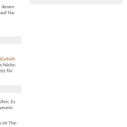
ei denen
n auf Na­
 (Ge­büh­
is höchs­
etz für
ü­fen. Es
ver­ein­
s im The­