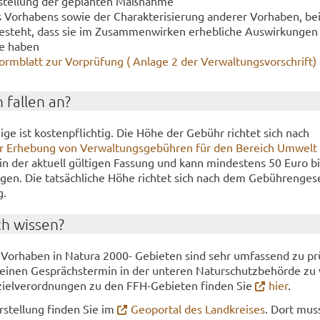
­stel­lung der ge­plan­ten Maß­nah­me
 Vor­ha­bens sowie der Cha­rak­te­ri­sie­rung an­de­rer Vor­ha­ben, b
e­steht, dass sie im Zu­sam­men­wir­ken er­heb­li­che Aus­wir­kun­ge
te haben
orm­blatt zur Vor­prü­fung ( An­la­ge 2 der Ver­wal­tungs­vor­schrift)
 fal­len an?
­ge ist kos­ten­pflich­tig. Die Höhe der Ge­bühr rich­tet sich nach
r Er­he­bung von Ver­wal­tungs­ge­büh­ren für den Be­reich Um­welt
in der ak­tu­ell gül­ti­gen Fas­sung und kann min­des­tens 50 Euro b
gen. Die tat­säch­li­che Höhe rich­tet sich nach dem Ge­büh­ren­ge­s
g.
ch wis­sen?
Vor­ha­ben in Na­tu­ra 2000- Ge­bie­ten sind sehr um­fas­send zu pr
einen Ge­sprächs­ter­min in der un­te­ren Na­tur­schutz­be­hör­de zu 
­ziel­ver­ord­nun­gen zu den FFH-​Gebieten fin­den Sie
hier
.
ar­stel­lung fin­den Sie im
Geo­por­tal des Land­krei­ses
. Dort mus