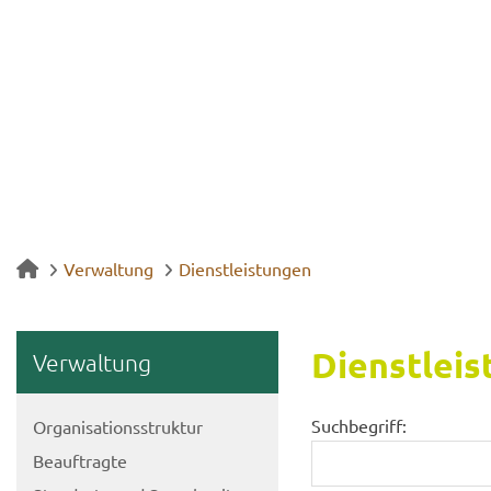
Verwaltung
Dienstleistungen
Dienst­leis
Ver­wal­tung
Suchbegriff:
Or­ga­ni­sa­ti­ons­struk­tur
Be­auf­trag­te