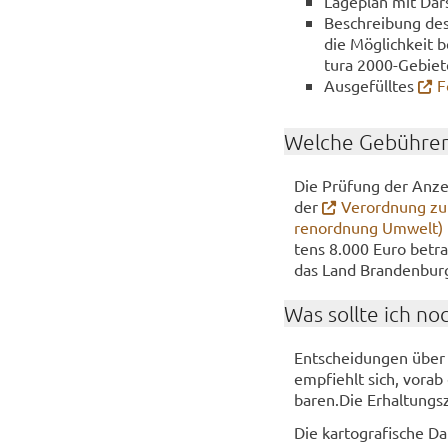
La­ge­plan mit Dar
Be­schrei­bung des
die Mög­lich­keit b
tu­ra 2000-​Gebie
Aus­ge­füll­tes
F
Wel­che Ge­büh­ren
Die Prü­fung der An­zei
der
Ver­ord­nung zu
ren­ord­nung Um­welt)
tens 8.000 Euro be­tra­
das Land Bran­den­bur
Was soll­te ich no
Ent­schei­dun­gen über 
emp­fiehlt sich, vorab 
ba­ren.Die Er­hal­tungs
Die kar­to­gra­fi­sche D