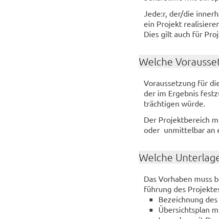
Jede:r, der/die in­ner­
ein Pro­jekt rea­li­sie­
Dies gilt auch für Pro­
Wel­che Vor­aus­set
Vor­aus­set­zung für di
der im Er­geb­nis fest­z
träch­ti­gen würde.
Der Pro­jekt­be­reich 
oder un­mit­tel­bar an 
Wel­che Un­ter­la­g
Das Vor­ha­ben muss bei
füh­rung des Pro­jek­te
Be­zeich­nung des 
Über­sichts­plan m