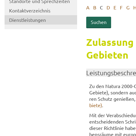
Stand­or­te und Sprech­zei­ten
A
B
C
D
E
F
G
Kon­takt­ver­zeich­nis
Dienst­leis­tun­gen
Zu­las­sung 
Gebieten
Leis­tungs­be­schr
Zu den Na­tu­ra 2000-​
Gebiete), son­dern auch
ren Schutz ge­nie­ßen,
bie­te)
.
Mit der Ver­ab­schie­d
ent­schei­den­den Schri
die­ser Richt­li­nie ha
bens­räu­me mit eu­ro­