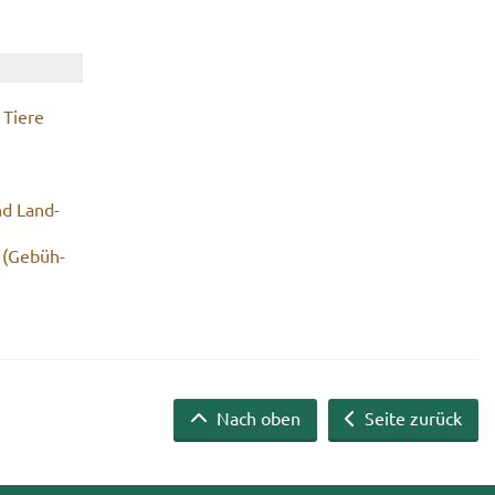
n Tiere
und Land­
 (Ge­büh­
Nach oben
Seite zurück