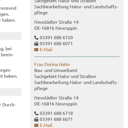
Sach­ge­biet Natur und Stra­ßen
Sach­be­ar­bei­tung Natur-​ und Land­schafts­
gren­zend
pfle­ge
i­gen.
et haben.
Neu­städ­ter Stra­ße 14
DE-​16816 Neu­rup­pin
03391 688 6720
03391 688 6071
ng, bei
E-​Mail
 be­ein­
Frau Do­ri­na Hahn
ie­gen
Bau- und Um­welt­amt
iet haben.
Sach­ge­biet Natur und Stra­ßen
Sach­be­ar­bei­tung Natur-​ und Land­schafts­
pfle­ge
Neu­städ­ter Stra­ße 14
DE-​16816 Neu­rup­pin
ur Durch­
03391 688 6718
03391 688 6071
E-​Mail