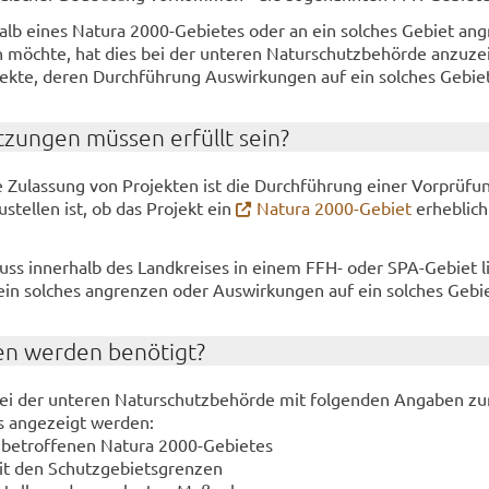
halb eines Na­tu­ra 2000-​Gebietes oder an ein sol­ches Ge­biet an­
ren möch­te, hat dies bei der un­te­ren Na­tur­schutz­be­hör­de an­zu­ze
jek­te, deren Durch­füh­rung Aus­wir­kun­gen auf ein sol­ches Ge­bi
­zun­gen müs­sen er­füllt sein?
e Zu­las­sung von Pro­jek­ten ist die Durch­füh­rung einer Vor­prü­fu
u­stel­len ist, ob das Pro­jekt ein
Na­tu­ra 2000-​Gebiet
er­heb­lich
muss in­ner­halb des Land­krei­ses in einem FFH- oder SPA-​Gebiet l
ein sol­ches an­gren­zen oder Aus­wir­kun­gen auf ein sol­ches Ge­b
en wer­den be­nö­tigt?
 der un­te­ren Na­tur­schutz­be­hör­de mit fol­gen­den An­ga­ben z
s an­ge­zeigt wer­den:
be­trof­fe­nen Na­tu­ra 2000-​Gebietes
it den Schutz­ge­biets­gren­zen