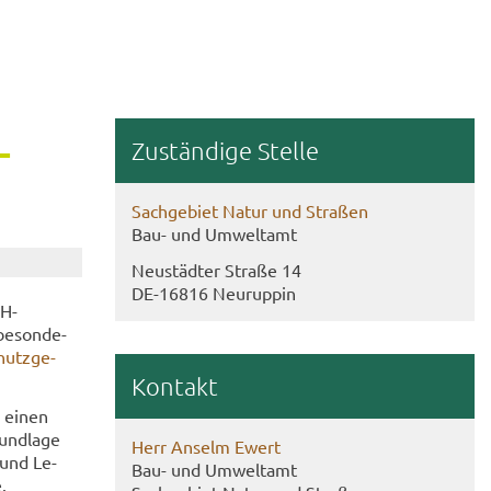
​
Zu­stän­di­ge Stel­le
Sach­ge­biet Natur und Stra­ßen
Bau- und Um­welt­amt
Neu­städ­ter Stra­ße 14
DE-​16816 Neu­rup­pin
H-​
be­son­de­
hutz­ge­
Kon­takt
n einen
und­la­ge
Herr An­selm Ewert
 und Le­
Bau- und Um­welt­amt
.