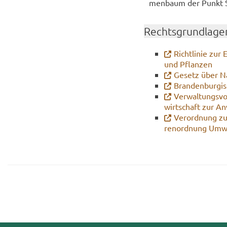
men­baum der Punkt Sch
Rechts­grund­la­ge
Richt­li­nie zur
und Pflan­zen
Ge­setz über Na
Bran­den­bur­gi­
Ver­wal­tungs­vo
wirt­schaft zur An
Ver­ord­nung zu
ren­ord­nung Um­w