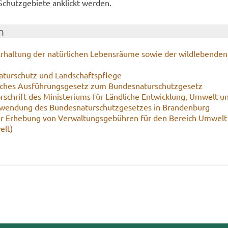
utz­ge­bie­te an­klickt wer­den.
n
 Er­hal­tung der na­tür­li­chen Le­bens­räu­me sowie der wild­le­ben­de
­tur­schutz und Land­schafts­pfle­ge
sches Aus­füh­rungs­ge­setz zum Bun­des­na­tur­schutz­ge­setz
r­schrift des Mi­nis­te­ri­ums für Länd­li­che Ent­wick­lung, Um­welt 
­wen­dung des Bun­des­na­tur­schutz­ge­set­zes in Bran­den­burg
r Er­he­bung von Ver­wal­tungs­ge­büh­ren für den Be­reich Um­welt
elt)