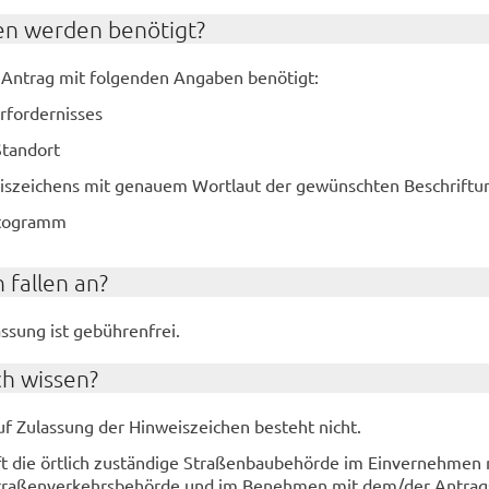
en wer­den be­nö­tigt?
 An­trag mit fol­gen­den An­ga­ben be­nö­tigt:
­for­der­nis­ses
Stand­ort
is­zei­chens mit ge­nau­em Wort­laut der ge­wünsch­ten Be­schrif­tu
­to­gramm
 fal­len an?
s­sung ist ge­büh­ren­frei.
ch wis­sen?
f Zu­las­sung der Hin­weis­zei­chen be­steht nicht.
t die ört­lich zu­stän­di­ge Stra­ßen­bau­be­hör­de im Ein­ver­neh­men
 Stra­ßen­ver­kehrs­be­hör­de und im Be­neh­men mit dem/der An­trag­s