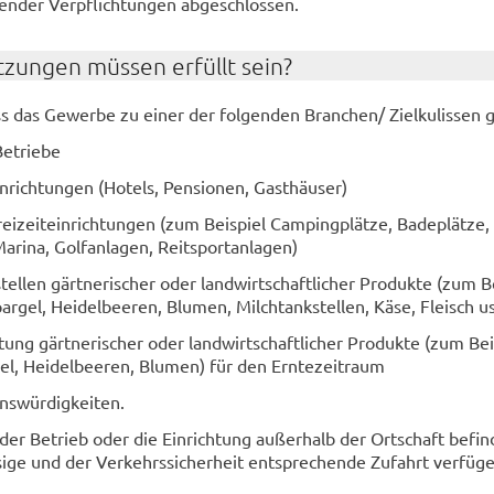
en­der Ver­pflich­tun­gen ab­ge­schlos­sen.
­zun­gen müs­sen er­füllt sein?
das Ge­wer­be zu einer der fol­gen­den Bran­chen/ Ziel­ku­lis­sen g
e­trie­be
n­rich­tun­gen (Ho­tels, Pen­sio­nen, Gast­häu­ser)
i­zeit­ein­rich­tun­gen (zum Bei­spiel Cam­ping­plät­ze, Ba­de­plät­ze, 
a­ri­na, Golf­an­la­gen, Reit­sport­an­la­gen)
llen gärt­ne­ri­scher oder land­wirt­schaft­li­cher Pro­duk­te (zum Be
ar­gel, Hei­del­bee­ren, Blu­men, Milch­tank­stel­len, Käse, Fleisch u
g gärt­ne­ri­scher oder land­wirt­schaft­li­cher Pro­duk­te (zum Bei
el, Hei­del­bee­ren, Blu­men) für den Ern­te­zeit­raum
ens­wür­dig­kei­ten.
r Be­trieb oder die Ein­rich­tung au­ßer­halb der Ort­schaft be­fi
­ge und der Ver­kehrs­si­cher­heit ent­spre­chen­de Zu­fahrt ver­fü­g