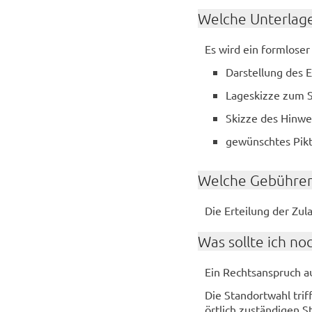
Wel­che Un­ter­la­g
Es wird ein form­lo­ser
Dar­stel­lung des Er
La­ge­s­kiz­ze zum 
Skiz­ze des Hin­we
ge­wünsch­tes Pik
Wel­che Ge­büh­ren
Die Er­tei­lung der Zu­la
Was soll­te ich no
Ein Rechts­an­spruch au
Die Stand­ort­wahl triff
ört­lich zu­stän­di­gen