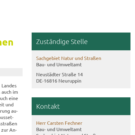
chen
Zu­stän­di­ge Stel­le
Sach­ge­biet Natur und Stra­ßen
Bau- und Um­welt­amt
Neu­städ­ter Stra­ße 14
DE-​16816 Neu­rup­pin
, Lan­des
rs auch im
 auch eine
eit und
Kon­takt
e­rung au­
us­set­
Herr Cars­ten Fech­ner
­stra­ßen
Bau- und Um­welt­amt
g zur An­