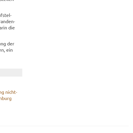
f­stel­
ran­den­
arin die
gung der
en, ein
ung nicht­
n­burg