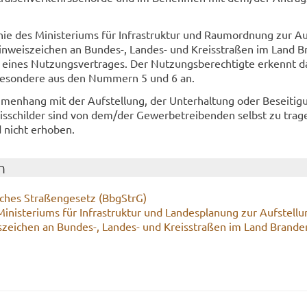
nie des Mi­nis­te­ri­ums für In­fra­struk­tur und Raum­ord­nung zur Au
Hin­weis­zei­chen an Bundes-​, Landes-​ und Kreis­stra­ßen im Land B
eines Nut­zungs­ver­tra­ges. Der Nut­zungs­be­rech­tig­te er­kennt d
s­be­son­de­re aus den Num­mern 5 und 6 an.
men­hang mit der Auf­stel­lung, der Un­ter­hal­tung oder Be­sei­ti­
eis­schil­der sind von dem/der Ge­wer­be­trei­ben­den selbst zu tra­g
 nicht er­ho­ben.
n
sches Stra­ßen­ge­setz (Bb­gStrG)
Mi­nis­te­ri­ums für In­fra­struk­tur und Lan­des­pla­nung zur Auf­stel­l
is­zei­chen an Bundes-​, Landes-​ und Kreis­stra­ßen im Land Bran­de