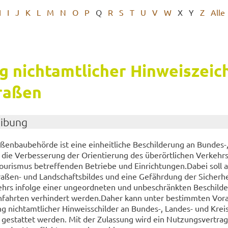
H
I
J
K
L
M
N
O
P
Q
R
S
T
U
V
W
X
Y
Z
Alle
g nicht­amt­li­cher Hin­weis­zei­
ra­ßen
ei­bung
a­ßen­bau­be­hör­de ist eine ein­heit­li­che Be­schil­de­rung an Bundes-​
die Ver­bes­se­rung der Ori­en­tie­rung des über­ört­li­chen Ver­keh
ou­ris­mus be­tref­fen­den Be­trie­be und Ein­rich­tun­gen.Dabei soll
raßen-​ und Land­schafts­bil­des und eine Ge­fähr­dung der Si­cher­h
ehrs in­fol­ge einer un­ge­ord­ne­ten und un­be­schränk­ten Be­schil­d
h­fahr­ten ver­hin­dert wer­den.Daher kann unter be­stimm­ten Vor­a
g nicht­amt­li­cher Hin­weis­schil­der an Bundes-​, Landes-​ und Kreis
ge­stat­tet wer­den. Mit der Zu­las­sung wird ein Nut­zungs­ver­tra