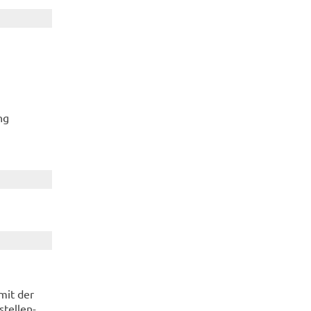
ng
 mit der
tel­len­