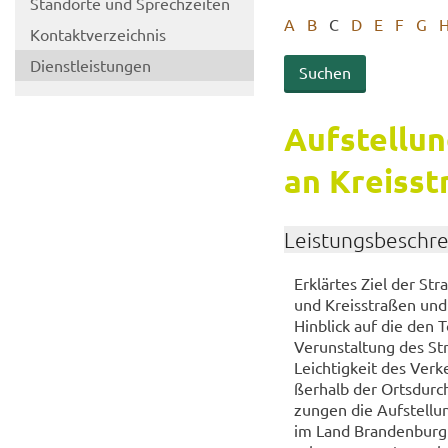
Stand­or­te und Sprech­zei­ten
A
B
C
D
E
F
G
Kon­takt­ver­zeich­nis
Dienst­leis­tun­gen
Auf­stel­lun
an Kreis­st
Leis­tungs­be­schr
Er­klär­tes Ziel der Str
und Kreis­stra­ßen und 
Hin­blick auf die den T
Ver­un­stal­tung des St
Leich­tig­keit des Ver­k
ßer­halb der Orts­durc
zun­gen die Auf­stel­lun
im Land Bran­den­burg 