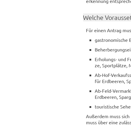
er­ken­nung ent­spre­ch
Wel­che Vor­aus­set
Für einen An­trag muss 
gas­tro­no­mi­sche B
Be­her­ber­gungs­ei
Erholungs-​ und Fre
ze, Sport­plät­ze, M
Ab-​Hof-Verkaufsste
für Erd­bee­ren, Sp
Ab-​Feld-Vermarktun
Erd­bee­ren, Spar­g
tou­ris­ti­sche Se­h
Au­ßer­dem muss sich de
muss über eine zu­läs­si