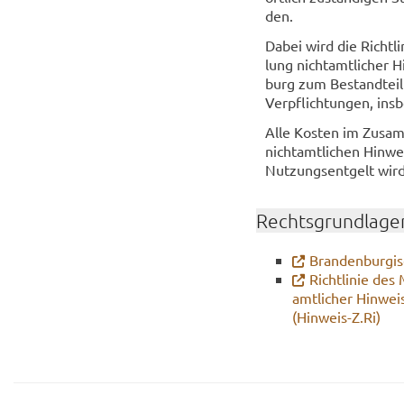
den.
Dabei wird die Richt­li­
lung nicht­amt­li­cher 
burg zum Be­stand­teil 
Ver­pflich­tun­gen, in
Alle Kos­ten im Zu­sam­
nicht­amt­li­chen Hin­w
Nut­zungs­ent­gelt wird
Rechts­grund­la­ge
Bran­den­bur­gi­
Richt­li­nie des 
amt­li­cher Hin­we
(Hinweis-​Z.Ri)