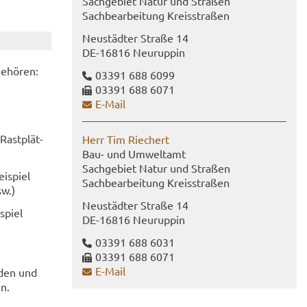
Sach­ge­biet Natur und Stra­ßen
Sach­be­ar­bei­tung Kreis­stra­ßen
Neu­städ­ter Stra­ße 14
DE-​16816 Neu­rup­pin
e­hö­ren:
03391 688 6099
03391 688 6071
E-​Mail
Rast­plät­
Herr Tim Rie­chert
Bau- und Um­welt­amt
Sach­ge­biet Natur und Stra­ßen
i­spiel
Sach­be­ar­bei­tung Kreis­stra­ßen
sw.)
Neu­städ­ter Stra­ße 14
­spiel
DE-​16816 Neu­rup­pin
03391 688 6031
03391 688 6071
E-​Mail
n­den und
en.