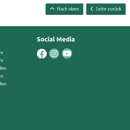
Nach oben
Seite zurück
Social Media
hr
hr
den
hr
den