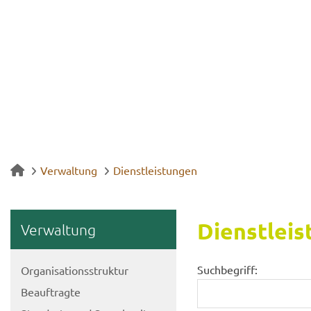
Verwaltung
Dienstleistungen
Dienst­leis
Ver­wal­tung
Suchbegriff:
Or­ga­ni­sa­ti­ons­struk­tur
Be­auf­trag­te