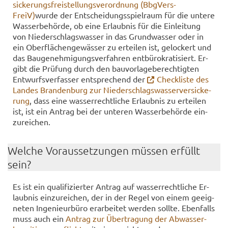
si­cke­rungs­frei­stel­lungs­ver­ord­nung (Bb­gVers­
FreiV)
wurde der Ent­schei­dungs­spiel­raum für die un­te­re
Was­ser­be­hör­de, ob eine Er­laub­nis für die Ein­lei­tung
von Nie­der­schlags­was­ser in das Grund­was­ser oder in
ein Ober­flä­chen­ge­wäs­ser zu er­tei­len ist, ge­lo­ckert und
das Bau­ge­neh­mi­gungs­ver­fah­ren ent­bü­ro­kra­ti­siert. Er­
gibt die Prü­fung durch den bau­vor­la­ge­be­rech­tig­ten
Ent­wurfs­ver­fas­ser ent­spre­chend der
Check­lis­te des
Lan­des Bran­den­burg zur Nie­der­schlags­was­ser­ver­si­cke­
rung
, dass eine was­ser­recht­li­che Er­laub­nis zu er­tei­len
ist, ist ein An­trag bei der un­te­ren Was­ser­be­hör­de ein­
zu­rei­chen.
Wel­che Vor­aus­set­zun­gen müs­sen er­füllt
sein?
Es ist ein qua­li­fi­zier­ter An­trag auf was­ser­recht­li­che Er­
laub­nis ein­zu­rei­chen, der in der Regel von einem ge­eig­
ne­ten In­ge­nieur­bü­ro er­ar­bei­tet wer­den soll­te. Eben­falls
muss auch ein
An­trag zur Über­tra­gung der Ab­was­ser­