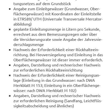
tungs­net­zes auf dem Grund­stück
An­ga­be zum Ein­leit­ge­wäs­ser (Grund­was­ser, Ober­
flä­chen­ge­wäs­ser) mit Ko­or­di­na­ten der Ein­leit­stel­le
in ETRS89/ UTM (Uni­ver­sa­le Trans­ver­sa­le Mer­ca­tor­
ab­bil­dung)
ge­plan­te Ein­lei­tungs­men­ge in Li­tern pro Se­kun­de,
er­rech­net aus dem Be­mes­sungs­re­gen oder über
die Ver­si­cke­rungs­ra­te sowie An­ga­be der Jah­res­nie­
der­schlags­men­ge
Nach­weis der Er­for­der­lich­keit einer Rück­hal­te­ein­
rich­tung. Bei Neu­ver­sie­ge­lung und Ein­lei­tung in das
Ober­flä­chen­ge­wäs­ser ist die­ser immer er­for­der­lich.
An­ga­ben, Dar­stel­lung und rech­ne­ri­scher Nach­weis
zur er­for­der­li­chen Rück­hal­te­ein­rich­tung
Nach­weis der Er­for­der­lich­keit einer Rei­ni­gungs­an­
la­ge (Ein­lei­tung in das Grund­was­ser: nach DWA
Merk­blatt M 153; Ein­lei­tung in ein Ober­flä­chen­ge­
wäs­ser: nach DWA Merk­blatt M 102)
An­ga­ben, Dar­stel­lung und rech­ne­ri­scher Nach­weis
zur er­for­der­li­chen Rei­ni­gung (Sand­fang, Leicht­flüs­
sig­keits­ab­schei­dung und ähn­li­ches)