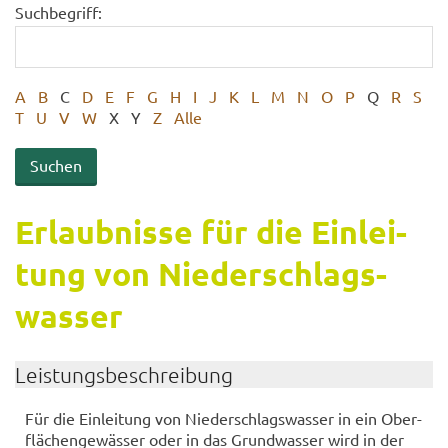
Suchbegriff:
A
B
C
D
E
F
G
H
I
J
K
L
M
N
O
P
Q
R
S
T
U
V
W
X
Y
Z
Alle
Er­laub­nis­se für die Ein­lei­
tung von Nie­der­schlags­
was­ser
Leis­tungs­be­schrei­bung
Für die Ein­lei­tung von Nie­der­schlags­was­ser in ein Ober­
flä­chen­ge­wäs­ser oder in das Grund­was­ser wird in der