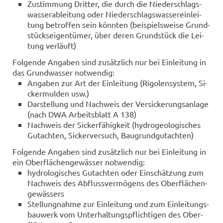
Zu­stim­mung Drit­ter, die durch die Nie­der­schlags­
was­ser­ab­lei­tung oder Nie­der­schlags­was­ser­ein­lei­
tung be­trof­fen sein könn­ten (bei­spiels­wei­se Grund­
stücks­ei­gen­tü­mer, über deren Grund­stück die Lei­
tung ver­läuft)
Fol­gen­de An­ga­ben sind zu­sätz­lich nur bei Ein­lei­tung in
das Grund­was­ser not­wen­dig:
An­ga­ben zur Art der Ein­lei­tung (Ri­go­len­sys­tem, Si­
cker­mul­den usw.)
Dar­stel­lung und Nach­weis der Ver­si­cke­rungs­an­la­ge
(nach DWA Ar­beits­blatt A 138)
Nach­weis der Si­cker­fä­hig­keit (hy­dro­geo­lo­gi­sches
Gut­ach­ten, Si­cker­ver­such, Bau­grund­gut­ach­ten)
Fol­gen­de An­ga­ben sind zu­sätz­lich nur bei Ein­lei­tung in
ein Ober­flä­chen­ge­wäs­ser not­wen­dig:
hy­dro­lo­gi­sches Gut­ach­ten oder Ein­schät­zung zum
Nach­weis des Ab­fluss­ver­mö­gens des Ober­flä­chen­
ge­wäs­sers
Stel­lung­nah­me zur Ein­lei­tung und zum Ein­lei­tungs­
bau­werk vom Un­ter­hal­tungs­pflich­ti­gen des Ober­