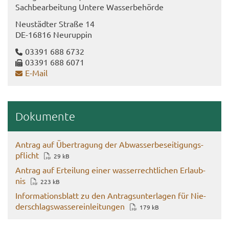
Sach­be­ar­bei­tung Un­te­re Was­ser­be­hör­de
Neu­städ­ter Stra­ße 14
DE-​16816 Neu­rup­pin
03391 688 6732
03391 688 6071
E-​Mail
Do­ku­men­te
An­trag auf Über­tra­gung der Ab­was­ser­be­sei­ti­gungs­
pflicht
29 kB
An­trag auf Er­tei­lung einer was­ser­recht­li­chen Er­laub­
nis
223 kB
In­for­ma­ti­ons­blatt zu den An­trags­un­ter­la­gen für Nie­
der­schlags­was­ser­ein­lei­tun­gen
179 kB