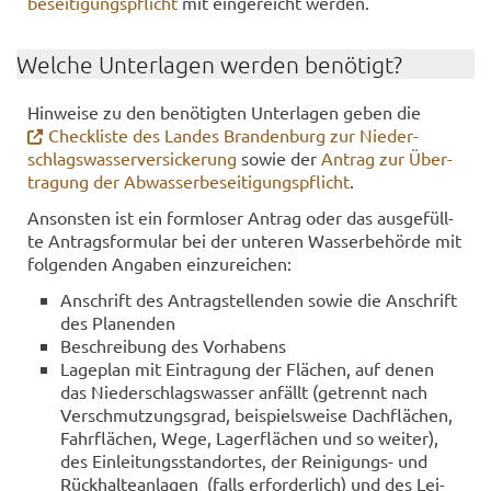
be­sei­ti­gungs­pflicht
mit ein­ge­reicht wer­den.
Wel­che Un­ter­la­gen wer­den be­nö­tigt?
Hin­wei­se zu den be­nö­tig­ten Un­ter­la­gen geben die
Check­lis­te des Lan­des Bran­den­burg zur Nie­der­
schlags­was­ser­ver­si­cke­rung
sowie der
An­trag zur Über­
tra­gung der Ab­was­ser­be­sei­ti­gungs­pflicht
.
An­sons­ten ist ein form­lo­ser An­trag oder das aus­ge­füll­
te An­trags­for­mu­lar bei der un­te­ren Was­ser­be­hör­de mit
fol­gen­den An­ga­ben ein­zu­rei­chen:
An­schrift des An­trag­stel­len­den sowie die An­schrift
des Pla­nen­den
Be­schrei­bung des Vor­ha­bens
La­ge­plan mit Ein­tra­gung der Flä­chen, auf denen
das Nie­der­schlags­was­ser an­fällt (ge­trennt nach
Ver­schmut­zungs­grad, bei­spiels­wei­se Dach­flä­chen,
Fahr­flä­chen, Wege, La­ger­flä­chen und so wei­ter),
des Ein­lei­tungs­stand­or­tes, der Reinigungs-​ und
Rück­hal­te­an­la­gen (falls er­for­der­lich) und des Lei­