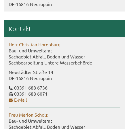
DE-​16816 Neu­rup­pin
Kon­takt
Herr Chris­ti­an Ho­ren­burg
Bau- und Um­welt­amt
Sach­ge­biet Ab­fall, Boden und Was­ser
Sach­be­ar­bei­tung Un­te­re Was­ser­be­hör­de
Neu­städ­ter Stra­ße 14
DE-​16816 Neu­rup­pin
03391 688 6736
03391 688 6071
E-​Mail
Frau Ma­ri­on Scholz
Bau- und Um­welt­amt
Sach­ge­biet Ab­fall, Boden und Was­ser