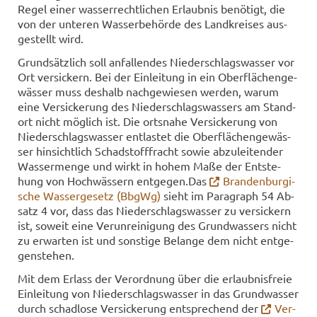
Regel einer was­ser­recht­li­chen Er­laub­nis be­nö­tigt, die
von der un­te­ren Was­ser­be­hör­de des Land­krei­ses aus­
ge­stellt wird.
Grund­sätz­lich soll an­fal­len­des Nie­der­schlags­was­ser vor
Ort ver­si­ckern. Bei der Ein­lei­tung in ein Ober­flä­chen­ge­
wäs­ser muss des­halb nach­ge­wie­sen wer­den, warum
eine Ver­si­cke­rung des Nie­der­schlags­was­sers am Stand­
ort nicht mög­lich ist. Die orts­na­he Ver­si­cke­rung von
Nie­der­schlags­was­ser ent­las­tet die Ober­flä­chen­ge­wäs­
ser hin­sicht­lich Schad­stoff­fracht sowie ab­zu­lei­ten­der
Was­ser­men­ge und wirkt in hohem Maße der Ent­ste­
hung von Hoch­wäs­sern ent­ge­gen.Das
Bran­den­bur­gi­
sche Was­ser­ge­setz (BbgWg)
sieht im Pa­ra­graph 54 Ab­
satz 4 vor, dass das Nie­der­schlags­was­ser zu ver­si­ckern
ist, so­weit eine Ver­un­rei­ni­gung des Grund­was­sers nicht
zu er­war­ten ist und sons­ti­ge Be­lan­ge dem nicht ent­ge­
gen­ste­hen.
Mit dem Er­lass der Ver­ord­nung über die er­laub­nis­freie
Ein­lei­tung von Nie­der­schlags­was­ser in das Grund­was­ser
durch schad­lo­se Ver­si­cke­rung ent­spre­chend der
Ver­