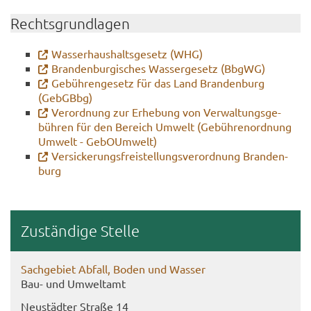
Rechts­grund­la­gen
Was­ser­haus­halts­ge­setz (WHG)
Bran­den­bur­gi­sches Was­ser­ge­setz (BbgWG)
Ge­büh­ren­ge­setz für das Land Bran­den­burg
(GebGBbg)
Ver­ord­nung zur Er­he­bung von Ver­wal­tungs­ge­
büh­ren für den Be­reich Um­welt (Ge­büh­ren­ord­nung
Um­welt - Ge­bO­Um­welt)
Ver­si­cke­rungs­frei­stel­lungs­ver­ord­nung Bran­den­
burg
Zu­stän­di­ge Stel­le
Sach­ge­biet Ab­fall, Boden und Was­ser
Bau- und Um­welt­amt
Neu­städ­ter Stra­ße 14