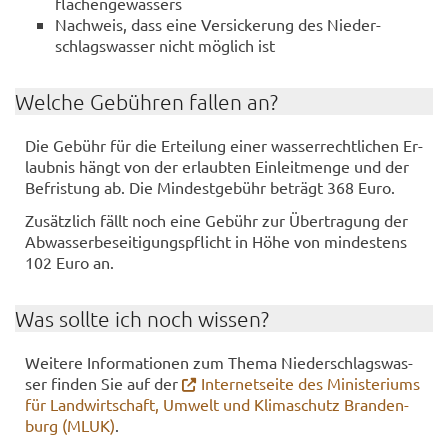
flä­chen­ge­wäs­sers
Nach­weis, dass eine Ver­si­cke­rung des Nie­der­
schlags­was­ser nicht mög­lich ist
Wel­che Ge­büh­ren fal­len an?
Die Ge­bühr für die Er­tei­lung einer was­ser­recht­li­chen Er­
laub­nis hängt von der er­laub­ten Ein­leit­men­ge und der
Be­fris­tung ab. Die Min­dest­ge­bühr be­trägt 368 Euro.
Zu­sätz­lich fällt noch eine Ge­bühr zur Über­tra­gung der
Ab­was­ser­be­sei­ti­gungs­pflicht in Höhe von min­des­tens
102 Euro an.
Was soll­te ich noch wis­sen?
Wei­te­re In­for­ma­tio­nen zum Thema Nie­der­schlags­was­
ser fin­den Sie auf der
In­ter­net­sei­te des Mi­nis­te­ri­ums
für Land­wirt­schaft, Um­welt und Kli­ma­schutz Bran­den­
burg (MLUK)
.