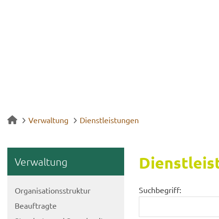
Verwaltung
Dienstleistungen
Dienst­leis
Ver­wal­tung
Suchbegriff:
Or­ga­ni­sa­ti­ons­struk­tur
Be­auf­trag­te