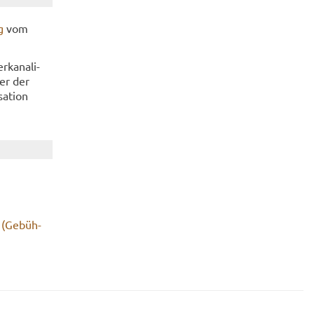
g
vom
ka­na­li­
der der
a­ti­on
 (Ge­büh­