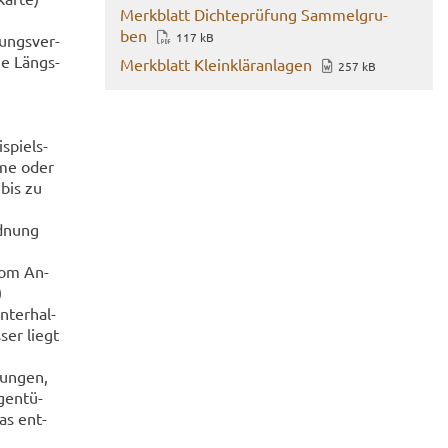
Merk­blatt Dich­te­prü­fung Sam­mel­gru­
ben
117 kB
tungs­ver­
wie Längs­
Merk­blatt Klein­klär­an­la­gen
257 kB
­spiels­
h­me oder
 bis zu
d­nung
 vom An­
)
­ter­hal­
­ser liegt
tun­gen,
gen­tü­
das ent­