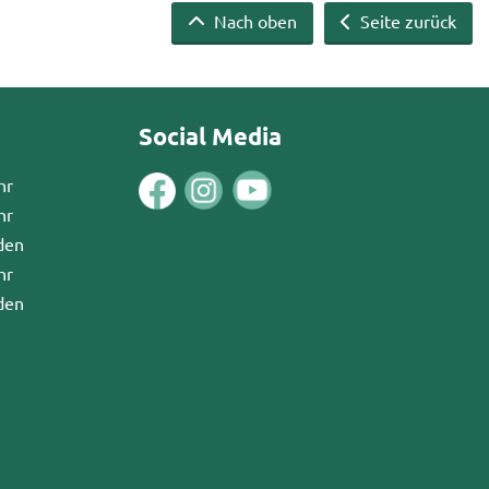
Nach oben
Seite zurück
Social Media
hr
hr
den
hr
den