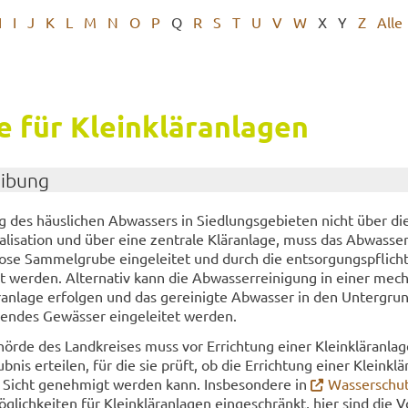
H
I
J
K
L
M
N
O
P
Q
R
S
T
U
V
W
X
Y
Z
Alle
se für Klein­klär­an­la­gen
ei­bung
g des häus­li­chen Ab­was­sers in Sied­lungs­ge­bie­ten nicht über di
­li­sa­ti­on und über eine zen­tra­le Klär­an­la­ge, muss das Ab­was­se
o­se Sam­mel­gru­be ein­ge­lei­tet und durch die ent­sor­gungs­pflich­t
 wer­den. Al­ter­na­tiv kann die Ab­was­ser­rei­ni­gung in einer mech
an­la­ge er­fol­gen und das ge­rei­nig­te Ab­was­ser in den Un­ter­grun
en­des Ge­wäs­ser ein­ge­lei­tet wer­den.
hör­de des Land­krei­ses muss vor Er­rich­tung einer Klein­klär­an­la­
aub­nis er­tei­len, für die sie prüft, ob die Er­rich­tung einer Klein­klär
er Sicht ge­neh­migt wer­den kann. Ins­be­son­de­re in
Was­ser­schut
g­lich­kei­ten für Klein­klär­an­la­gen ein­ge­schränkt, hier sind die V