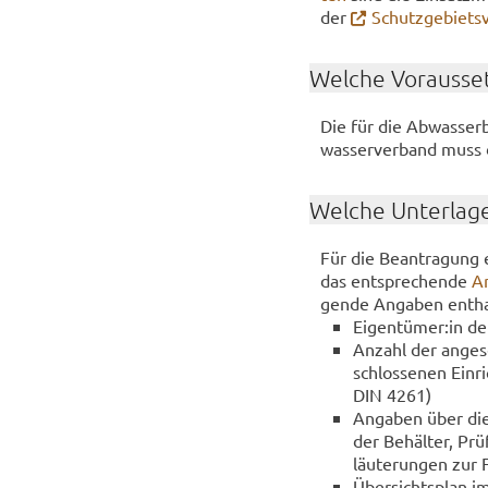
der
Schutz­ge­biets­
Wel­che Vor­aus­set
Die für die Ab­was­ser­b
was­ser­ver­band muss d
Wel­che Un­ter­la­g
Für die Be­an­tra­gung e
das ent­spre­chen­de
An
gen­de An­ga­ben ent­h
Ei­gen­tü­mer:in de
An­zahl der an­ge­
schlos­se­nen Ein­
DIN 4261)
An­ga­ben über die 
der Be­häl­ter, Pr
läu­te­run­gen zur 
Über­sichts­plan i