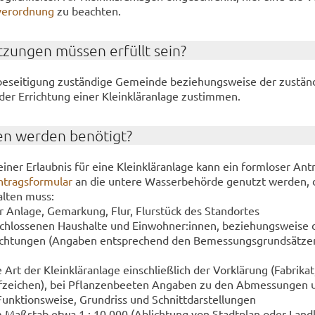
ver­ord­nung
zu be­ach­ten.
­zun­gen müs­sen er­füllt sein?
e­sei­ti­gung zu­stän­di­ge Ge­mein­de be­zie­hungs­wei­se der zu­stän­
er Er­rich­tung einer Klein­klär­an­la­ge zu­stim­men.
en wer­den be­nö­tigt?
iner Er­laub­nis für eine Klein­klär­an­la­ge kann ein form­lo­ser An­
­trags­for­mu­lar
an die un­te­re Was­ser­be­hör­de ge­nutzt wer­den, 
al­ten muss:
r An­la­ge, Ge­mar­kung, Flur, Flur­stück des Stand­or­tes
schlos­se­nen Haus­hal­te und Ein­woh­ner:innen, be­zie­hungs­wei­se 
rich­tun­gen (An­ga­ben ent­spre­chend den Be­mes­sungs­grund­sät­z
Art der Klein­klär­an­la­ge ein­schließ­lich der Vor­klä­rung (Fa­bri­k
üf­zei­chen), bei Pflan­zen­bee­ten An­ga­ben zu den Ab­mes­sun­gen 
Funk­ti­ons­wei­se, Grund­riss und Schnitt­dar­stel­lun­gen
m Maß­stab etwa 1 : 10.000 (Ab­lich­tung von Stadt­plan oder Land­k