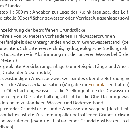
nem Stand­ort
tab 1 : 500 mit An­ga­ben zur Lage der Klein­klär­an­la­ge, des Lei­
eit­stel­le (Ober­flä­chen­ge­wäs­ser oder Ver­rie­se­lungs­an­la­ge) so
nn­zeich­nung der be­trof­fe­nen Grund­stü­cke
­kreis von 50 Me­tern vor­han­de­nen Trink­was­ser­brun­nen
ker­fä­hig­keit des Un­ter­grun­des und zum Grund­was­ser­stand (bei
t­ach­ten, Schich­ten­ver­zeich­nis, hy­dro­geo­lo­gi­sche Stel­lung­na
hes Gut­ach­ten – in Ab­stim­mung mit der un­te­ren Was­ser­be­hör­de
 Me­tern)
 ge­plan­te Ver­si­cke­rungs­an­la­ge (zum Bei­spiel Länge und An­or
e, Größe der Si­cker­mul­de)
es zu­stän­di­gen Ab­was­ser­zweck­ver­ban­des über die Be­frei­ung
nt­li­che Ab­was­ser­ka­na­li­sa­ti­on (Vor­ga­be im
For­mu­lar
ent­hal­ten
 ein Ober­flä­chen­ge­wäs­ser ist die Stel­lung­nah­me des Ge­wäs­ser­un
bei­zu­le­gen. Die Un­ter­hal­tungs­pflicht für die Ober­flä­chen­ge­wäs
l­len beim zu­stän­di­gen Wasser-​ und Bo­den­ver­band.
g frem­der Grund­stü­cke für die Ab­was­ser­ent­sor­gung (durch Lei­
r ähn­li­ches) ist die Zu­stim­mung aller be­trof­fe­nen Grund­stücks­ei­
nd vor­zu­le­gen (even­tu­ell Ein­trag einer Grund­dienst­bar­keit in 
d­buch).