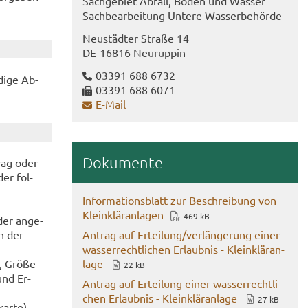
Sach­ge­biet Ab­fall, Boden und Was­ser
Sach­be­ar­bei­tung Un­te­re Was­ser­be­hör­de
Neu­städ­ter Stra­ße 14
DE-​16816 Neu­rup­pin
03391 688 6732
di­ge Ab­
03391 688 6071
E-​Mail
Do­ku­men­te
trag oder
der fol­
In­for­ma­ti­ons­blatt zur Be­schrei­bung von
Klein­klär­an­la­gen
469 kB
der an­ge­
en der
An­trag auf Er­tei­lung/ver­län­ge­rung einer
was­ser­recht­li­chen Er­laub­nis - Klein­klär­an­
at, Größe
la­ge
22 kB
und Er­
An­trag auf Er­tei­lung einer was­ser­recht­li­
chen Er­laub­nis - Klein­klär­an­la­ge
27 kB
ar­te)