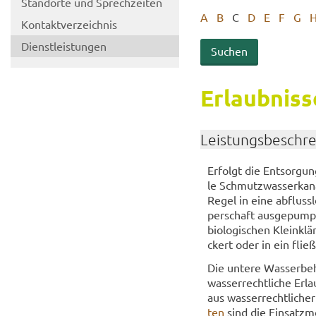
Stand­or­te und Sprech­zei­ten
A
B
C
D
E
F
G
Kon­takt­ver­zeich­nis
Dienst­leis­tun­gen
Er­laub­nis­
Leis­tungs­be­schr
Er­folgt die Ent­sor­gun
le Schmutz­was­ser­ka­na
Regel in eine ab­fluss­l
per­schaft aus­ge­pumpt
biologischen Klein­klär­
ckert oder in ein flie­ß
Die un­te­re Was­ser­be­
was­ser­recht­li­che Er­l
aus was­ser­recht­li­ch
ten
sind die Ein­satz­mö