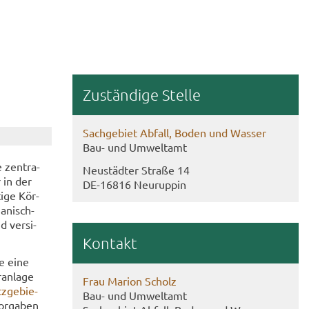
Zu­stän­di­ge Stel­le
Sach­ge­biet Ab­fall, Boden und Was­ser
Bau- und Um­welt­amt
e zen­tra­
Neu­städ­ter Stra­ße 14
r in der
DE-​16816 Neu­rup­pin
i­ge Kör­
anisch-​
d ver­si­
Kon­takt
ge eine
­an­la­ge
Frau Ma­ri­on Scholz
z­ge­bie­
Bau- und Um­welt­amt
or­ga­ben