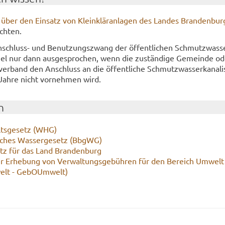
ie über den Ein­satz von Klein­klär­an­la­gen des Lan­des Bran­den­bur
ch­ten.
chluss-​ und Be­nut­zungs­zwang der öf­fent­li­chen Schmutz­was­ser­
egel nur dann aus­ge­spro­chen, wenn die zu­stän­di­ge Ge­mein­de o
­ver­band den An­schluss an die öf­fent­li­che Schmutz­was­ser­ka­na­li­s
Jahre nicht vor­neh­men wird.
n
lts­ge­setz (WHG)
­sches Was­ser­ge­setz (BbgWG)
etz für das Land Bran­den­burg
r Er­he­bung von Ver­wal­tungs­ge­büh­ren für den Be­reich Um­welt
elt - Ge­bO­Um­welt)