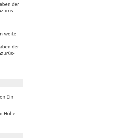
ga­ben der
­zu­rüs­
m wei­te­
ga­ben der
­zu­rüs­
ten Ein­
 in Höhe