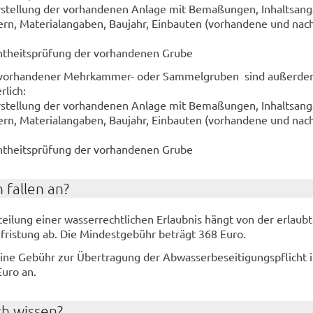
­stel­lung der vor­han­de­nen An­la­ge mit Be­ma­ßun­gen, In­halts­an­
n, Ma­te­ri­al­an­ga­ben, Bau­jahr, Ein­bau­ten (vor­han­de­ne und nach
cht­heits­prü­fung der vor­han­de­nen Grube
 vor­han­de­ner Mehrkammer-​ oder Sam­mel­gru­ben sind au­ßer­de
r­lich:
­stel­lung der vor­han­de­nen An­la­ge mit Be­ma­ßun­gen, In­halts­an­
n, Ma­te­ri­al­an­ga­ben, Bau­jahr, Ein­bau­ten (vor­han­de­ne und nach
cht­heits­prü­fung der vor­han­de­nen Grube
 fal­len an?
ei­lung einer was­ser­recht­li­chen Er­laub­nis hängt von der er­laub­
fris­tung ab. Die Min­dest­ge­bühr be­trägt 368 Euro.
 eine Ge­bühr zur Über­tra­gung der Ab­was­ser­be­sei­ti­gungs­pflicht
Euro an.
ch wis­sen?