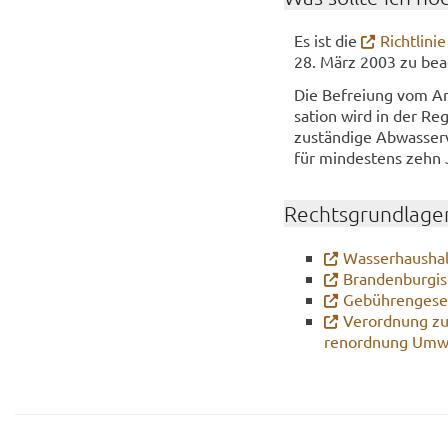
Es ist die
Richt­li­n
28. März 2003 zu be­a
Die Be­frei­ung vom Ans
sa­ti­on wird in der R
zu­stän­di­ge Ab­was­ser
für min­des­tens zehn 
Rechts­grund­la­ge
Was­ser­haus­ha
Bran­den­bur­gi
Ge­büh­ren­ge­s
Ver­ord­nung zu
ren­ord­nung Um­w