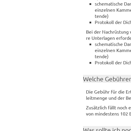
sche­ma­ti­sche Dar
ein­zel­nen Kam­mer
ten­de)
Pro­to­koll der Di
Bei der Nach­rüs­tung
re Un­ter­la­gen er­for­de
sche­ma­ti­sche Dar
ein­zel­nen Kam­mer
ten­de)
Pro­to­koll der Di
Wel­che Ge­büh­ren
Die Ge­bühr für die Er­t
leit­men­ge und der Be­
Zu­sätz­lich fällt noch
von min­des­tens 102 
Was soll­te ich no