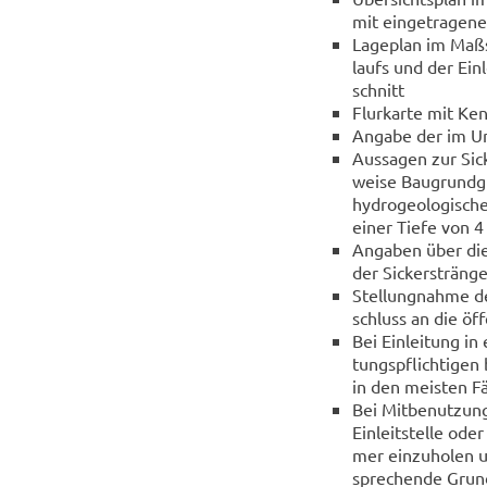
mit ein­ge­tra­ge­
La­ge­plan im Maß­s
laufs und der Ein­l
schnitt
Flur­kar­te mit Ke
An­ga­be der im Um
Aus­sa­gen zur Si­c
wei­se Bau­grund­gu
hy­dro­geo­lo­gi­sc
einer Tiefe von 4
An­ga­ben über die
der Si­cker­strän­g
Stel­lung­nah­me d
schluss an die öf­fe
Bei Ein­lei­tung in
tungs­pflich­ti­gen 
in den meis­ten Fä
Bei Mit­be­nut­zun
Ein­leit­stel­le ode
mer ein­zu­ho­len u
spre­chen­de Grun