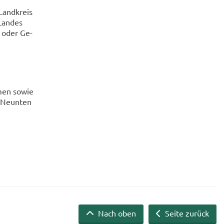
Land­kreis
Lan­des
- oder Ge­
­men sowie
s Neun­ten
Nach oben
Seite zurück