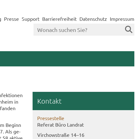
g
Presse
Support
Barrierefreiheit
Datenschutz
Impressum
fek­tio­nen
Kon­takt
n­heim in
e­fan­den
Pres­se­stel­le
Re­fe­rat Büro Land­rat
em Be­ginn
7. Als ge­
Virch­ow­stra­ße 14–16
58 ak­ti­ve