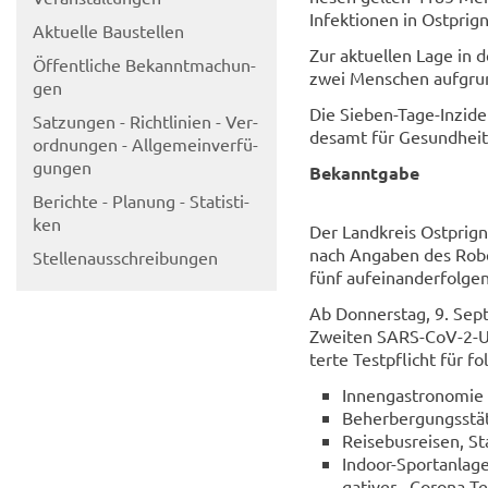
In­fek­tio­nen in Ostprig
Ak­tu­el­le Bau­stel­len
Zur ak­tu­el­len Lage in 
Öf­fent­li­che Be­kannt­ma­chun­
zwei Men­schen auf­grun
gen
Die Sieben-​Tage-Inzid
Sat­zun­gen - Richt­li­ni­en - Ver­
des­amt für Ge­sund­he
ord­nun­gen - All­ge­mein­ver­fü­
gun­gen
Be­kannt­ga­be
Be­rich­te - Pla­nung - Sta­tis­ti­
ken
Der Land­kreis Ostprign
nach An­ga­ben des Ro­b
Stel­len­aus­schrei­bun­gen
fünf auf­ein­an­der­fol­
Ab Don­ners­tag, 9. Sep­
Zwei­ten SARS-​CoV-2-U
ter­te Test­pflicht für fo
In­nen­gas­tro­no­mie
Be­her­ber­gungs­stät
Rei­se­bus­rei­sen, St
Indoor-​Sportanlagen
ga­ti­ver Corona-​Te