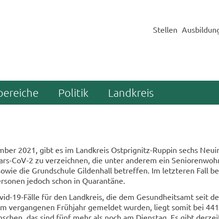
Stellen
Ausbildun
bereiche
Politik
Landkreis
­ber 2021, gibt es im Land­kreis Ostprignitz-​Ruppin sechs Neu­in­
Sars-​CoV-2 zu ver­zeich­nen, die unter an­de­rem ein Se­nio­ren­woh
) sowie die Grund­schu­le Gil­den­hall be­tref­fen. Im letz­te­ren Fall b
er­so­nen je­doch schon in Qua­ran­tä­ne.
vid-​19-Fälle für den Land­kreis, die dem Ge­sund­heits­amt seit d
 ver­gan­ge­nen Früh­jahr ge­mel­det wur­den, liegt somit bei 441
schen, das sind fünf mehr als noch am Diens­tag. Es gibt der­zeit 