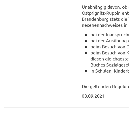
Un­ab­hän­gig davon, ob 
Ostprignitz-​Ruppin en
Bran­den­burg stets die 
ne­se­nen­nach­wei­ses in 
bei der In­an­spruch­
bei der Aus­übung v
beim Be­such von Dis
beim Be­such von Kr
die­sen gleich­ge­s
Bu­ches So­zi­al­ge­s
in Schu­len, Kin­der­t
Die gel­ten­den Re­ge­lun
08.09.2021