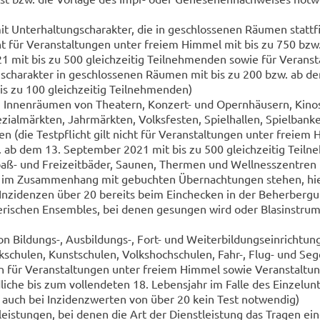
it Un­ter­hal­tungs­cha­rak­ter, die in ge­schlos­se­nen Räu­men statt­f
cht für Ver­an­stal­tun­gen unter frei­em Him­mel mit bis zu 750 bz
 mit bis zu 500 gleich­zei­tig Teil­neh­men­den sowie für Ver­an­st
gs­cha­rak­ter in ge­schlos­se­nen Räu­men mit bis zu 200 bzw. ab d
s zu 100 gleich­zei­tig Teil­neh­men­den)
in In­nen­räu­men von Thea­tern, Konzert-​ und Opern­häu­sern, Kino
­zi­al­märk­ten, Jahr­märk­ten, Volks­fes­ten, Spiel­hal­len, Spiel­ban­
len (die Test­pflicht gilt nicht für Ver­an­stal­tun­gen unter frei­em
 ab dem 13. Sep­tem­ber 2021 mit bis zu 500 gleich­zei­tig Teil­n
ß- und Frei­zeit­bä­der, Sau­nen, Ther­men und Well­ness­zen­tren
e im Zu­sam­men­hang mit ge­buch­ten Über­nach­tun­gen ste­hen, hi
 In­zi­den­zen über 20 be­reits beim Ein­che­cken in der Be­her­ber­gu
­ri­schen En­sem­bles, bei denen ge­sun­gen wird oder Blas­in­stru­
on Bildungs-​, Ausbildungs-​, Fort- und Wei­ter­bil­dungs­ein­rich­tun­
k­schu­len, Kunst­schu­len, Volks­hoch­schu­len, Fahr-, Flug- und Se­g
 für Ver­an­stal­tun­gen unter frei­em Him­mel sowie Ver­an­stal­tun
i­che bis zum voll­ende­ten 18. Le­bens­jahr im Falle des Ein­zel­un­t
st auch bei In­zi­denz­wer­ten von über 20 kein Test not­wen­dig)
­leis­tun­gen, bei denen die Art der Dienst­leis­tung das Tra­gen e