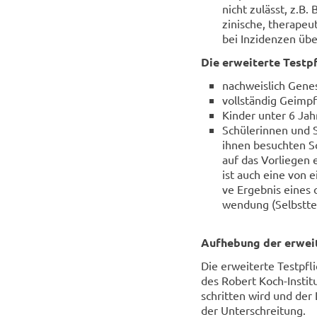
nicht zu­lässt, z.B. 
zi­ni­sche, the­ra­pe
bei In­zi­den­zen üb
Die er­wei­ter­te Test­pf
nach­weis­lich Ge­ne­
voll­stän­dig Ge­impf
Kin­der unter 6 Jah
Schü­le­rin­nen und 
ihnen be­such­ten S
auf das Vor­lie­gen 
ist auch eine von ei
ve Er­geb­nis eines 
wen­dung (Selbst­tes
Auf­he­bung der er­wei­
Die er­wei­ter­te Test­pfl
des Ro­bert Koch-​Instit
schrit­ten wird und der 
der Un­ter­schrei­tung.