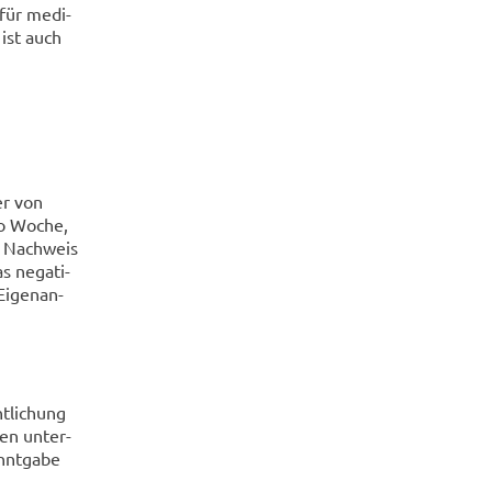
 für me­di­
r ist auch
er von
pro Woche,
s Nach­weis
 ne­ga­ti­
i­gen­an­
t­li­chung
en un­ter­
nnt­ga­be