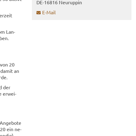
DE-​16816 Neu­rup­pin
E-​Mail
er­zeit
om Lan­
­ben.
 von 20
d damit an
rde.
d der
 er­wei­
 An­ge­bo­te
 20 ein ne­
en­dig)