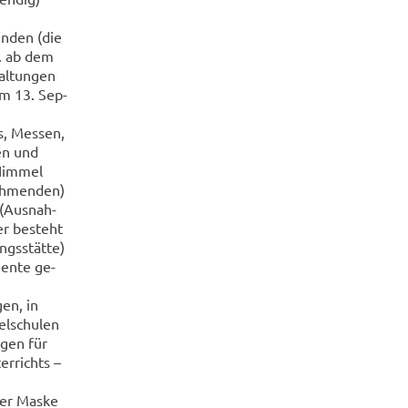
in­den (die
w. ab dem
al­tun­gen
em 13. Sep­
s, Mes­sen,
ken und
 Him­mel
eh­men­den)
 (Aus­nah­
er be­steht
ngs­stät­te)
men­te ge­
gen, in
el­schu­len
­gen für
er­richts –
iner Maske