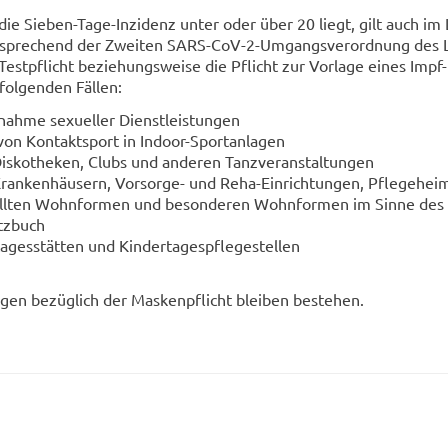
die Sieben-​Tage-Inzidenz unter oder über 20 liegt, gilt auch im 
t­spre­chend der Zwei­ten SARS-​CoV-2-Umgangsverordnung des 
Test­pflicht be­zie­hungs­wei­se die Pflicht zur Vor­la­ge eines Impf
fol­gen­den Fäl­len:
nah­me se­xu­el­ler Dienst­leis­tun­gen
on Kon­takt­sport in Indoor-​Sportanlagen
­ko­the­ken, Clubs und an­de­ren Tanz­ver­an­stal­tun­gen
an­ken­häu­sern, Vorsorge-​ und Reha-​Einrichtungen, Pfle­ge­hei
tell­ten Wohn­for­men und be­son­de­ren Wohn­for­men im Sinne de
etz­buch
a­ges­stät­ten und Kin­der­ta­ges­pfle­ge­stel­len
­gen be­züg­lich der Mas­ken­pflicht blei­ben be­stehen.