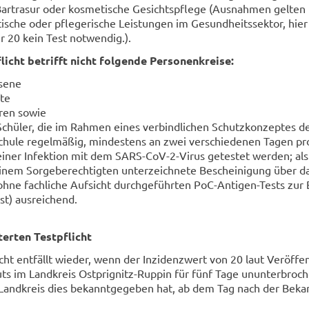
Bar­t­ra­sur oder kos­me­ti­sche Ge­sichts­pfle­ge (Aus­nah­men gel­ten
u­ti­sche oder pfle­ge­ri­sche Leis­tun­gen im Ge­sund­heits­sek­tor, hie
er 20 kein Test not­wen­dig.).
licht be­trifft nicht fol­gen­de Per­so­nen­krei­se:
se­ne
­te
­ren sowie
Schü­ler, die im Rah­men eines ver­bind­li­chen Schutz­kon­zep­tes d
chu­le re­gel­mä­ßig, min­des­tens an zwei ver­schie­de­nen Tagen 
einer In­fek­ti­on mit dem SARS-​CoV-2-Virus ge­tes­tet wer­den; al
nem Sor­ge­be­rech­tig­ten un­ter­zeich­ne­te Be­schei­ni­gung über das
ohne fach­li­che Auf­sicht durch­ge­führ­ten PoC-​Antigen-Tests zur E
t) aus­rei­chend.
ter­ten Test­pflicht
icht ent­fällt wie­der, wenn der In­zi­denz­wert von 20 laut Ver­öf­fen
uts im Land­kreis Ostprignitz-​Ruppin für fünf Tage un­un­ter­bro­ch
Land­kreis dies be­kannt­ge­ge­ben hat, ab dem Tag nach der Be­ka