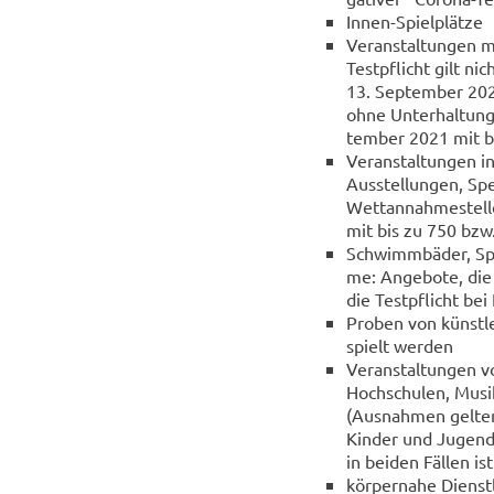
Innen-​Spielplätze
Ver­an­stal­tun­gen m
Test­pflicht gilt ni
13. Sep­tem­ber 2021
ohne Un­ter­hal­tun
tem­ber 2021 mit bi
Ver­an­stal­tun­gen 
Aus­stel­lun­gen, Spe
Wett­an­nah­me­stel­
mit bis zu 750 bzw.
Schwimm­bä­der, Spa
me: An­ge­bo­te, di
die Test­pflicht bei
Pro­ben von künst­le
spielt wer­den
Ver­an­stal­tun­gen v
Hoch­schu­len, Mu­si
(Aus­nah­men gel­ten
Kin­der und Ju­gend­l
in bei­den Fäl­len i
kör­per­na­he Dienst