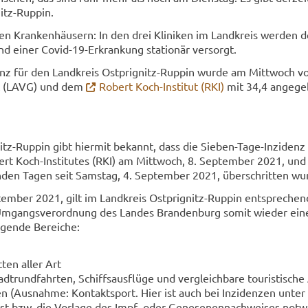
nitz-​Ruppin.
den Kran­ken­häu­sern: In den drei Kli­ni­ken im Land­kreis wer­den d
d einer Covid-​19-Erkrankung sta­tio­när ver­sorgt.
enz für den Land­kreis Ostprignitz-​Ruppin wurde am Mitt­woch v
it (LAVG) und dem
Ro­bert Koch-​Institut (RKI)
mit 34,4 an­ge­ge
itz-​Ruppin gibt hier­mit be­kannt, dass die Sieben-​Tage-Inzidenz
ert Koch-​Institutes (RKI) am Mitt­woch, 8. Sep­tem­ber 2021, un
gen­den Tagen seit Sams­tag, 4. Sep­tem­ber 2021, über­schrit­ten wu
tem­ber 2021, gilt im Land­kreis Ostprignitz-​Ruppin ent­spre­chen
mgangsverordnung des Lan­des Bran­den­burg somit wie­der eine
l­gen­de Be­rei­che:
­ten aller Art
adt­rund­fahr­ten, Schiffs­aus­flü­ge und ver­gleich­ba­re tou­ris­ti­sche
 (Aus­nah­me: Kon­takt­sport. Hier ist auch bei In­zi­den­zen unter
st bzw. die Vor­la­ge des Impf- oder Ge­ne­se­nen­nach­wei­ses not­w