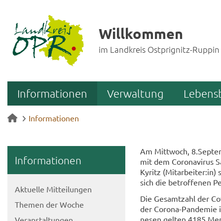
Willkommen
im Landkreis Ostprignitz-Ruppin
Informationen
Verwaltung
Lebens
Informationen
Am Mitt­woch, 8.Sep­tem
In­for­ma­tio­nen
mit dem Co­ro­na­vi­rus 
Ky­ritz (Mit­ar­bei­ter:in
sich die be­trof­fe­nen P
Ak­tu­el­le Mit­tei­lun­gen
Die Ge­samt­zahl der Co
The­men der Woche
der Corona-​Pandemie im
ne­sen gel­ten 4185 Men­
Ver­an­stal­tun­gen