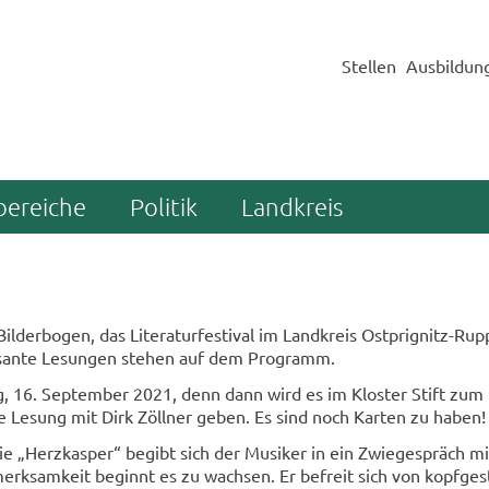
Stellen
Ausbildun
bereiche
Politik
Landkreis
 Bil­der­bo­gen, das Li­te­ra­tur­fes­ti­val im Land­kreis Ostprignitz-​R
es­san­te Le­sun­gen ste­hen auf dem Pro­gramm.
, 16. Sep­tem­ber 2021, denn dann wird es im Klos­ter Stift zum H
sche Le­sung mit Dirk Zöll­ner geben. Es sind noch Kar­ten zu haben!
phie „Herz­kas­per“ be­gibt sich der Mu­si­ker in ein Zwie­ge­spräch m
rk­sam­keit be­ginnt es zu wach­sen. Er be­freit sich von kopf­ge­s