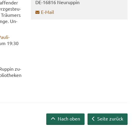
DE-​16816 Neu­rup­pin
af­fen­der
rz­ge­steu­
E-​Mail
en Träu­mers
inge. Un­
au­li­
t um 19:30
-​Ruppin zu­
blio­the­ken
Nach oben
Seite zurück