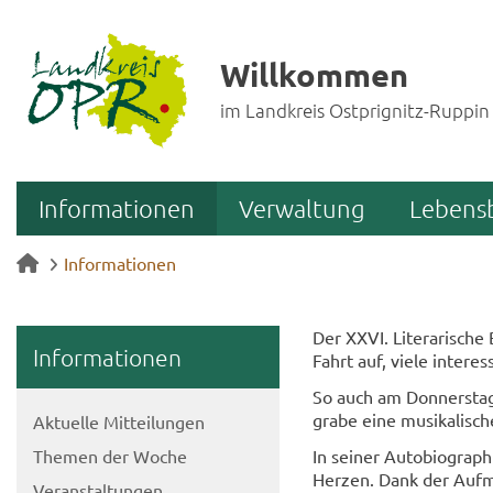
Willkommen
im Landkreis Ostprignitz-Ruppin
Informationen
Verwaltung
Lebens
Informationen
Der XXVI. Li­te­ra­ri­sche
In­for­ma­tio­nen
Fahrt auf, viele in­ter­
So auch am Don­ners­tag
gra­be eine mu­si­ka­li­
Ak­tu­el­le Mit­tei­lun­gen
The­men der Woche
In sei­ner Au­to­bio­gra­
Her­zen. Dank der Auf­me
Ver­an­stal­tun­gen