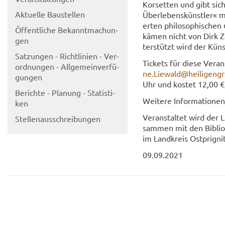
Kor­set­ten und gibt sich
Ak­tu­el­le Bau­stel­len
Über­le­bens­künst­ler« m
er­ten phi­lo­so­phi­schen
Öf­fent­li­che Be­kannt­ma­chun­
kämen nicht von Dirk Zöl
gen
ter­stützt wird der Küns
Sat­zun­gen - Richt­li­ni­en - Ver­
Ti­ckets für diese Ver­a
ord­nun­gen - All­ge­mein­ver­fü­
ne.Lie­wald@hei­li­gen­g
gun­gen
Uhr und kos­tet 12,00 €,
Be­rich­te - Pla­nung - Sta­tis­ti­
Wei­te­re In­for­ma­tio­n
ken
Ver­an­stal­tet wird der 
Stel­len­aus­schrei­bun­gen
sam­men mit den Bi­blio­t
im Land­kreis Ostprignit
09.09.2021