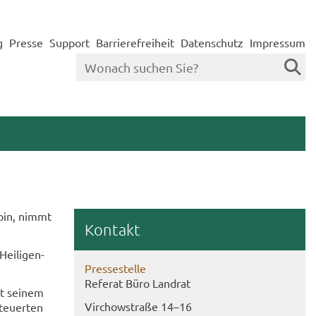
g
Presse
Support
Barrierefreiheit
Datenschutz
Impressum
uppin, nimmt
Kon­takt
ei­li­gen­
Pres­se­stel­le
Re­fe­rat Büro Land­rat
it sei­nem
Virch­ow­stra­ße 14–16
teu­er­ten