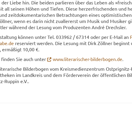
 der Liebe hin. Die bei­den par­lie­ren über das Leben als »frei­sch
it all sei­nen Höhen und Tie­fen. Diese herz­er­fri­schen­den und he
 und zeit­do­ku­men­ta­ri­schen Be­trach­tun­gen eines op­ti­mis­ti­sch
l­ner, wenn es darin nicht zu­al­ler­erst um Musik und Mu­si­ker g
t­ler wäh­rend der Le­sung vom Pro­du­zen­ten André Drechs­ler.
n­stal­tung kön­nen unter Tel. 033962 / 67314 oder per E-​Mail an
P
ra­be.de
re­ser­viert wer­den. Die Le­sung mit Dirk Zöll­ner be­ginn
 er­mä­ßigt 10,00 €.
en fin­den Sie auch unter
www.literarischer-​bilderbogen.de
.
Li­te­ra­ri­sche Bil­der­bo­gen vom Kreis­me­di­en­zen­trum Ostprignitz
he­ken im Land­kreis und dem För­der­ver­ein der öf­fent­li­chen Bi­
z-​Ruppin e.V..