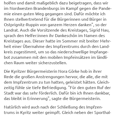
hol­fen und damit maß­geb­lich dazu bei­getra­gen, dass wir
im Nord­wes­ten Bran­den­burgs im Kampf gegen die Pan­de­
mie einen guten Weg ge­gan­gen sind. Dafür möch­te ich
Ihnen stell­ver­tre­tend für die Bür­ge­rin­nen und Bür­ger in
Ostprignitz-​Ruppin von gan­zem Her­zen dan­ken", so der
Land­rat. Auch die Vor­sit­zen­de des Kreis­ta­ges, Sig­rid Nau,
sprach den Hel­fer:innen ihr Dan­ke­schön im Namen des
Kreis­ta­ges aus. Die­ser hatte im Som­mer mit brei­ter Mehr­
heit einer Über­nah­me des Impf­zen­trums durch den Land­
kreis zu­ge­stimmt, um so das nie­der­schwel­li­ge Impf­an­ge­
bot zu­sam­men mit den mo­bi­len Impf­ein­sät­zen im länd­li­
chen Raum wei­ter si­cher­zu­stel­len.
Die Ky­rit­zer Bür­ger­meis­te­rin Nora Görke hob in ihrer
Rede die gro­ßen An­stren­gun­gen her­vor, die alle, die mit
dem Impf­zen­trum zu tun hat­ten, ge­leis­tet hät­ten. Gleich­
zei­tig fühle sie tiefe Be­frie­di­gung. "Für den guten Ruf der
Stadt war das sehr för­der­lich. Dafür bin ich Ihnen dank­bar,
das bleibt in Er­in­ne­rung", sagte die Bür­ger­meis­te­rin.
Na­tür­lich wird auch nach der Schlie­ßung des Impf­zen­
trums in Ky­ritz wei­ter ge­impft. Gleich neben der Sport­hal­