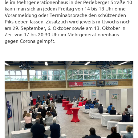
le im Mehr­ge­nera­tio­nen­haus in der Per­le­ber­ger Stra­ße 10
kann man sich an jedem Frei­tag von 14 bis 18 Uhr ohne
Vor­anmel­dung oder Ter­min­ab­spra­che den schüt­zen­den
Piks geben las­sen. Zu­sätz­lich wird je­weils mitt­wochs noch
am 29. Sep­tem­ber, 6. Ok­to­ber sowie am 13. Ok­to­ber in
Zeit von 17 bis 20:30 Uhr im Mehr­ge­nera­tio­nen­haus
gegen Co­ro­na ge­impft.