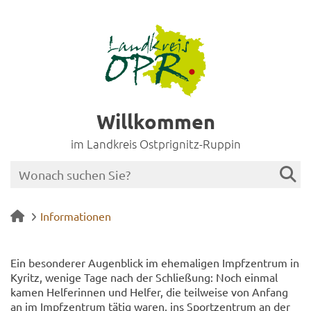
Willkommen
im Landkreis Ostprignitz-Ruppin
Informationen
Ein be­son­de­rer Au­gen­blick im ehe­ma­li­gen Impf­zen­trum in
Ky­ritz, we­ni­ge Tage nach der Schlie­ßung: Noch ein­mal
kamen Hel­fe­rin­nen und Hel­fer, die teil­wei­se von An­fang
an im Impf­zen­trum tätig waren, ins Sport­zen­trum an der