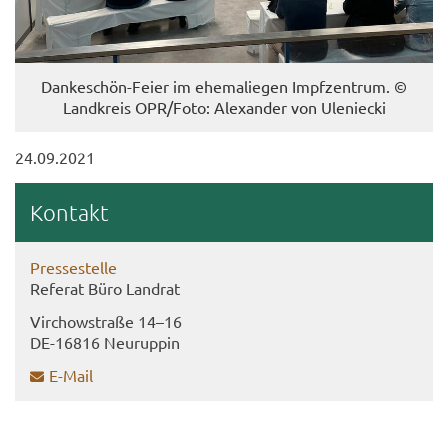
Dankeschön-​Feier im ehe­ma­lie­gen Impf­zen­trum. ©
Land­kreis OPR/Foto: Alex­an­der von Ule­niecki
24.09.2021
Kon­takt
Pres­se­stel­le
Re­fe­rat Büro Land­rat
Virch­ow­stra­ße 14–16
DE-​16816 Neu­rup­pin
E-​Mail