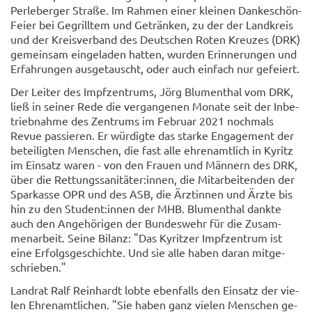
Per­le­ber­ger Stra­ße. Im Rah­men einer klei­nen Dankeschön-​
Feier bei Ge­grill­tem und Ge­trän­ken, zu der der Land­kreis
und der Kreis­ver­band des Deut­schen Roten Kreu­zes (DRK)
ge­mein­sam ein­ge­la­den hat­ten, wur­den Er­in­ne­run­gen und
Er­fah­run­gen aus­ge­tauscht, oder auch ein­fach nur ge­fei­ert.
Der Lei­ter des Impf­zen­trums, Jörg Blu­men­thal vom DRK,
ließ in sei­ner Rede die ver­gan­ge­nen Mo­na­te seit der In­be­
trieb­nah­me des Zen­trums im Fe­bru­ar 2021 noch­mals
Revue pas­sie­ren. Er wür­dig­te das star­ke En­ga­ge­ment der
be­tei­lig­ten Men­schen, die fast alle eh­ren­amt­lich in Ky­ritz
im Ein­satz waren - von den Frau­en und Män­nern des DRK,
über die Ret­tungs­sa­ni­tä­ter:innen, die Mit­ar­bei­ten­den der
Spar­kas­se OPR und des ASB, die Ärz­tin­nen und Ärzte bis
hin zu den Stu­dent:innen der MHB. Blu­men­thal dank­te
auch den An­ge­hö­ri­gen der Bun­des­wehr für die Zu­sam­
men­ar­beit. Seine Bi­lanz: "Das Ky­rit­zer Impf­zen­trum ist
eine Er­folgs­ge­schich­te. Und sie alle haben daran mit­ge­
schrie­ben."
Land­rat Ralf Rein­hardt lobte eben­falls den Ein­satz der vie­
len Eh­ren­amt­li­chen. "Sie haben ganz vie­len Men­schen ge­