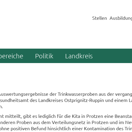
Stellen
Ausbildun
bereiche
Politik
Landkreis
Aus­wer­tungs­er­geb­nis­se der Trink­was­ser­pro­ben aus der ver­gan­
und­heits­amt des Land­krei­ses Ostprignitz-​Ruppin und einem L
n.
 mit­teilt, gibt es le­dig­lich für die Kita in Prot­zen eine Be­an­s
 an­de­ren Pro­ben aus dem Ver­tei­lungs­netz in Prot­zen und im Neu
hne po­si­ti­ven Be­fund hin­sicht­lich einer Kon­ta­mi­na­ti­on des Tri