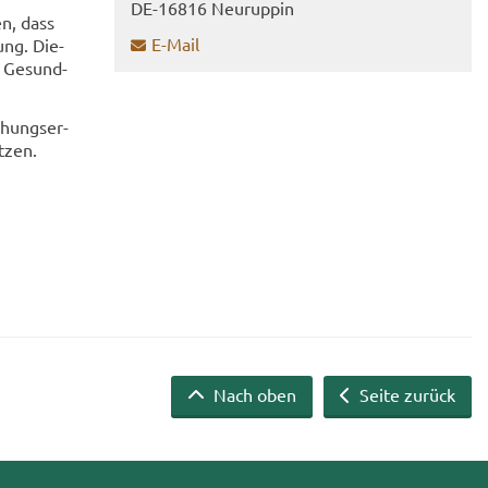
DE-​16816 Neu­rup­pin
en, dass
E-​Mail
tung. Die­
 Ge­sund­
chungs­er­
t­zen.
Nach oben
Seite zurück