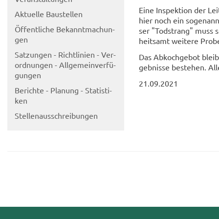
Eine In­spek­ti­on der Le
Ak­tu­el­le Bau­stel­len
hier noch ein so­ge­nann­
Öf­fent­li­che Be­kannt­ma­chun­
ser "Tod­strang" muss s
gen
heits­amt wei­te­re Pro­b
Sat­zun­gen - Richt­li­ni­en - Ver­
Das Ab­koch­ge­bot bleibt
ord­nun­gen - All­ge­mein­ver­fü­
geb­nis­se be­stehen. All
gun­gen
21.09.2021
Be­rich­te - Pla­nung - Sta­tis­ti­
ken
Stel­len­aus­schrei­bun­gen