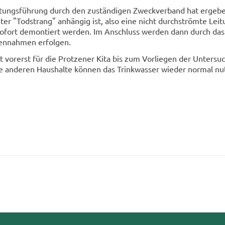
i­tungs­füh­rung durch den zu­stän­di­gen Zweck­ver­band hat er­ge­b
ter "Tod­strang" an­hän­gig ist, also eine nicht durch­ström­te Lei­
o­fort de­mon­tiert wer­den. Im An­schluss wer­den dann durch das
en­nah­men er­fol­gen.
 vor­erst für die Prot­zener Kita bis zum Vor­lie­gen der Un­ter­su­
e an­de­ren Haus­hal­te kön­nen das Trink­was­ser wie­der nor­mal nu