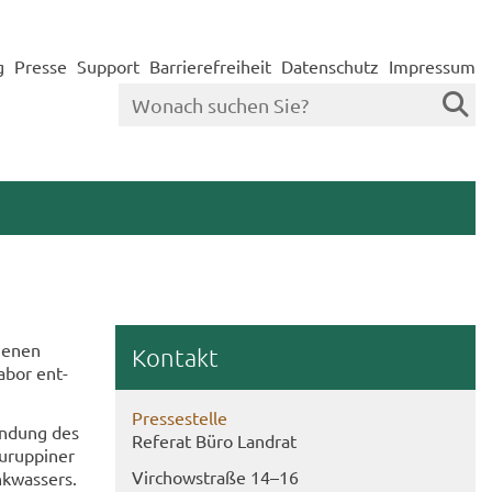
g
Presse
Support
Barrierefreiheit
Datenschutz
Impressum
ge­nen
Kon­takt
abor ent­
Pres­se­stel­le
tan­dung des
Re­fe­rat Büro Land­rat
­rup­pi­ner
Virch­ow­stra­ße 14–16
nk­was­sers.