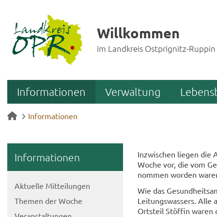
Willkommen
im Landkreis Ostprignitz-Ruppin
Informationen
Verwaltung
Lebens
Informationen
In­zwi­schen lie­gen die 
In­for­ma­tio­nen
Woche vor, die vom Ge­s
nom­men wor­den ware
Ak­tu­el­le Mit­tei­lun­gen
Wie das Ge­sund­heits­amt
The­men der Woche
Lei­tungs­was­sers. Alle
Orts­teil Stöf­fin waren o
Ver­an­stal­tun­gen