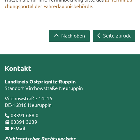
chungs­por­tal der Fahr­erlaub­nis­be­hör­de
.
Nach oben
Seite zurück
Kontakt
Landkreis Ostprignitz-Ruppin
Standort Virchowstraße Neuruppin
Virchowstraße 14–16
DE-16816 Neuruppin
03391 688 0
03391 3239
E-Mail
Elektronischer Rechtsverkehr