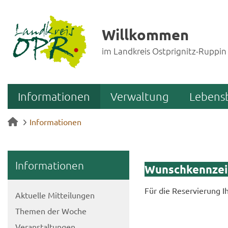
Willkommen
im Landkreis Ostprignitz-Ruppin
Informationen
Verwaltung
Lebens
Informationen
In­for­ma­tio­nen
Wunsch­kenn­zei
Für die Re­ser­vie­rung 
Ak­tu­el­le Mit­tei­lun­gen
The­men der Woche
Ver­an­stal­tun­gen