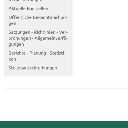
Ak­tu­el­le Bau­stel­len
Öf­fent­li­che Be­kannt­ma­chun­
gen
Sat­zun­gen - Richt­li­ni­en - Ver­
ord­nun­gen - All­ge­mein­ver­fü­
gun­gen
Be­rich­te - Pla­nung - Sta­tis­ti­
ken
Stel­len­aus­schrei­bun­gen