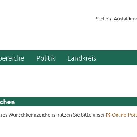
Stellen
Ausbildun
bereiche
Politik
Landkreis
­chen
Ihres Wunsch­kenn­zei­chens nut­zen Sie bitte unser
Online-​Port