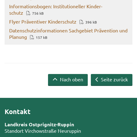
In­for­ma­ti­ons­bo­gen: In­sti­tu­tio­nel­ler Kin­der­
schutz
756 kB
Flyer Prä­ven­ti­ver Kin­der­schutz
396 kB
Da­ten­schutz­in­for­ma­tio­nen Sach­ge­biet Prä­ven­ti­on und
Pla­nung
157 kB
Nach oben
Seite zurück
Kontakt
Landkreis Ostprignitz-Ruppin
Standort Virchowstraße Neuruppin