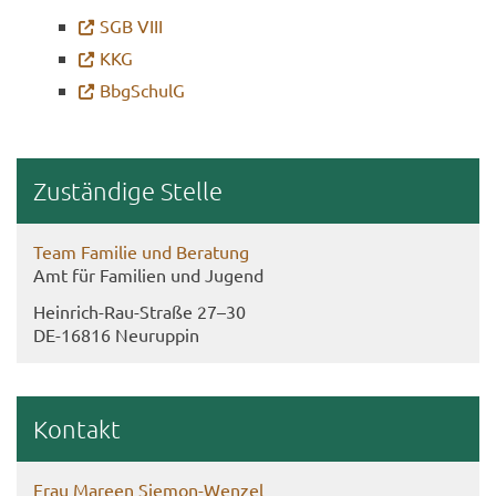
SGB VIII
KKG
Bb­g­SchulG
Zu­stän­di­ge Stel­le
Team Fa­mi­lie und Be­ra­tung
Amt für Fa­mi­li­en und Ju­gend
Heinrich-​Rau-Straße 27–30
DE-​16816 Neu­rup­pin
Kon­takt
Frau Ma­reen Siemon-​Wenzel