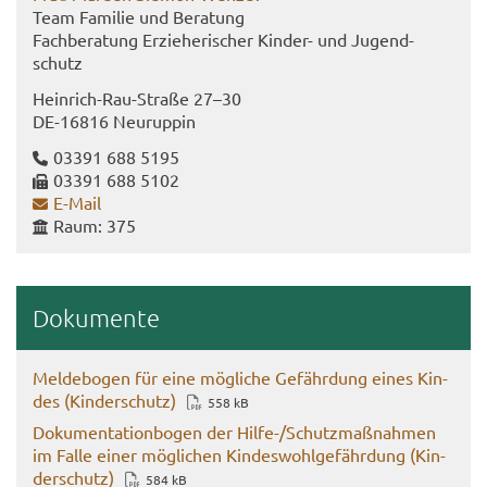
Team Fa­mi­lie und Be­ra­tung
Fach­be­ra­tung Er­zie­he­ri­scher Kinder-​ und Ju­gend­
schutz
Heinrich-​​Rau-​Straße 27–30
DE-​16816 Neu­rup­pin
03391 688 5195
03391 688 5102
E-​Mail
Raum: 375
Do­ku­men­te
Mel­de­bo­gen für eine mög­li­che Ge­fähr­dung eines Kin­
des (Kin­der­schutz)
558 kB
Do­ku­men­ta­ti­on­bo­gen der Hilfe-​/Schutz­maß­nah­men
im Falle einer mög­li­chen Kin­des­wohl­ge­fähr­dung (Kin­
der­schutz)
584 kB