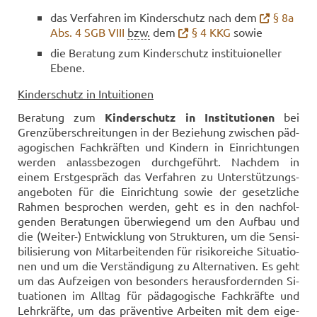
das Ver­fah­ren im Kin­der­schutz nach dem
§ 8a
Abs. 4 SGB VIII
bzw.
dem
§ 4 KKG
sowie
die Be­ra­tung zum Kin­der­schutz in­sti­tuio­nel­ler
Ebene.
Kin­der­schutz in In­tui­tio­nen
Be­ra­tung zum
Kin­der­schutz in In­sti­tu­tio­nen
bei
Grenz­über­schrei­tun­gen in der Be­zie­hung zwi­schen päd­
ago­gi­schen Fach­kräf­ten und Kin­dern in Ein­rich­tun­gen
wer­den an­lass­be­zo­gen durch­ge­führt. Nach­dem in
einem Erst­ge­spräch das Ver­fah­ren zu Un­ter­stüt­zungs­
an­ge­bo­ten für die Ein­rich­tung sowie der ge­setz­li­che
Rah­men be­spro­chen wer­den, geht es in den nach­fol­
gen­den Be­ra­tun­gen über­wie­gend um den Auf­bau und
die (Weiter-​) Ent­wick­lung von Struk­tu­ren, um die Sen­si­
bi­li­sie­rung von Mit­ar­bei­ten­den für ri­si­ko­rei­che Si­tua­tio­
nen und um die Ver­stän­di­gung zu Al­ter­na­ti­ven. Es geht
um das Auf­zei­gen von be­son­ders her­aus­for­dern­den Si­
tua­tio­nen im All­tag für päd­ago­gi­sche Fach­kräf­te und
Lehr­kräf­te, um das prä­ven­ti­ve Ar­bei­ten mit dem ei­ge­