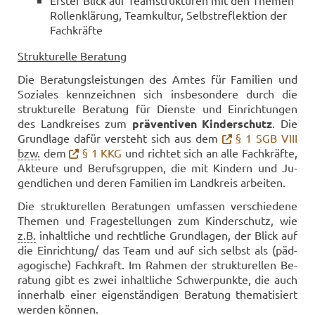
Ers­ter Blick auf Team­struk­tu­ren mit den The­men
Rol­len­klä­rung, Team­kul­tur, Selbst­re­flek­ti­on der
Fach­kräf­te
Struk­tu­rel­le Be­ra­tung
Die Be­ra­tungs­leis­tun­gen des Amtes für Fa­mi­li­en und
So­zia­les kenn­zeich­nen sich ins­be­son­de­re durch die
struk­tu­rel­le Be­ra­tung für Diens­te und Ein­rich­tun­gen
des Land­krei­ses zum
prä­ven­ti­ven Kin­der­schutz
. Die
Grund­la­ge dafür ver­steht sich aus dem
§ 1 SGB VIII
bzw.
dem
§ 1 KKG
und rich­tet sich an alle Fach­kräf­te,
Ak­teu­re und Be­rufs­grup­pen, die mit Kin­dern und Ju­
gend­li­chen und deren Fa­mi­li­en im Land­kreis ar­bei­ten.
Die struk­tu­rel­len Be­ra­tun­gen um­fas­sen ver­schie­de­ne
The­men und Fra­ge­stel­lun­gen zum Kin­der­schutz, wie
z.B.
in­halt­li­che und recht­li­che Grund­la­gen, der Blick auf
die Ein­rich­tung/ das Team und auf sich selbst als (päd­
ago­gi­sche) Fach­kraft. Im Rah­men der struk­tu­rel­len Be­
ra­tung gibt es zwei in­halt­li­che Schwer­punk­te, die auch
in­ner­halb einer ei­gen­stän­di­gen Be­ra­tung the­ma­ti­siert
wer­den kön­nen.