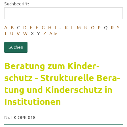
Suchbegriff:
A
B
C
D
E
F
G
H
I
J
K
L
M
N
O
P
Q
R
S
T
U
V
W
X
Y
Z
Alle
Be­ra­tung zum Kin­der­
schutz - Struk­tu­rel­le Be­ra­
tung und Kin­der­schutz in
In­sti­tu­tio­nen
Nr. LK OPR 018