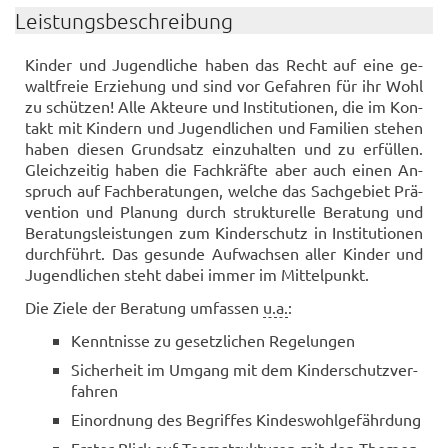
Leis­tungs­be­schrei­bung
Kin­der und Ju­gend­li­che haben das Recht auf eine ge­
walt­freie Er­zie­hung und sind vor Ge­fah­ren für ihr Wohl
zu schüt­zen! Alle Ak­teu­re und In­sti­tu­tio­nen, die im Kon­
takt mit Kin­dern und Ju­gend­li­chen und Fa­mi­li­en ste­hen
haben die­sen Grund­satz ein­zu­hal­ten und zu er­fül­len.
Gleich­zei­tig haben die Fach­kräf­te aber auch einen An­
spruch auf Fach­be­ra­tun­gen, wel­che das Sach­ge­biet Prä­
ven­ti­on und Pla­nung durch struk­tu­rel­le Be­ra­tung und
Be­ra­tungs­leis­tun­gen zum Kin­der­schutz in In­sti­tu­tio­nen
durch­führt. Das ge­sun­de Auf­wach­sen aller Kin­der und
Ju­gend­li­chen steht dabei immer im Mit­tel­punkt.
Die Ziele der Be­ra­tung um­fas­sen
u.a.
:
Kennt­nis­se zu ge­setz­li­chen Re­ge­lun­gen
Si­cher­heit im Um­gang mit dem Kin­der­schutz­ver­
fah­ren
Ein­ord­nung des Be­grif­fes Kin­des­wohl­ge­fähr­dung