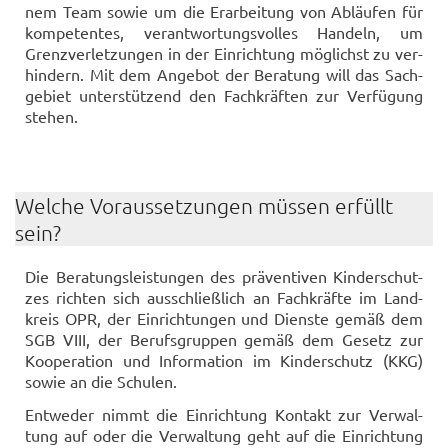
nem Team sowie um die Er­ar­bei­tung von Ab­läu­fen für
kom­pe­ten­tes, ver­ant­wor­tungs­vol­les Han­deln, um
Grenz­ver­let­zun­gen in der Ein­rich­tung mög­lichst zu ver­
hin­dern. Mit dem An­ge­bot der Be­ra­tung will das Sach­
ge­biet un­ter­stüt­zend den Fach­kräf­ten zur Ver­fü­gung
ste­hen.
Wel­che Vor­aus­set­zun­gen müs­sen er­füllt
sein?
Die Be­ra­tungs­leis­tun­gen des prä­ven­ti­ven Kin­der­schut­
zes rich­ten sich aus­schließ­lich an Fach­kräf­te im Land­
kreis OPR, der Ein­rich­tun­gen und Diens­te gemäß dem
SGB VIII, der Be­rufs­grup­pen gemäß dem Ge­setz zur
Ko­ope­ra­ti­on und In­for­ma­ti­on im Kin­der­schutz (KKG)
sowie an die Schu­len.
Ent­we­der nimmt die Ein­rich­tung Kon­takt zur Ver­wal­
tung auf oder die Ver­wal­tung geht auf die Ein­rich­tung