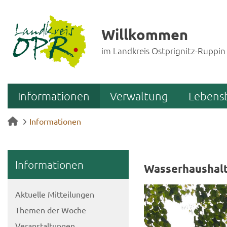
Willkommen
im Landkreis Ostprignitz-Ruppin
Informationen
Verwaltung
Lebens
Informationen
In­for­ma­tio­nen
Was­ser­haus­halt
Ak­tu­el­le Mit­tei­lun­gen
The­men der Woche
Ver­an­stal­tun­gen