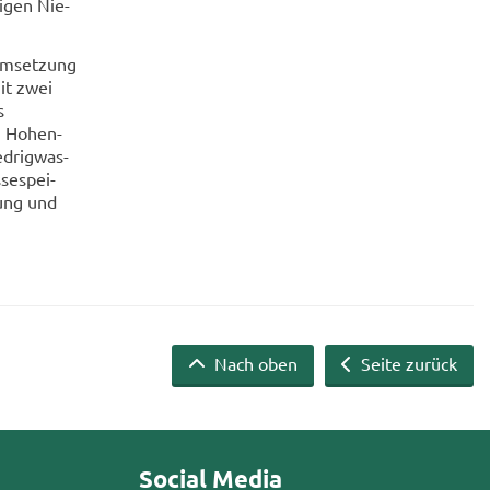
ti­gen Nie­
Um­set­zung
mit zwei
s
n Hohen­
d­rig­was­
se­spei­
rung und
Nach oben
Seite zurück
Social Media