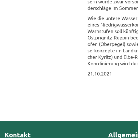
sern wurde zwar vor­sorg­
der­schlä­ge im Som­mer 
Wie die un­te­re Was­ser­
eines Nied­rig­was­ser­k
Warn­stu­fen soll künf­ti
Ostprignitz-​Ruppin be­
ofen (Ober­pe­gel) sowie 
ser­kon­zep­te im Land­kr
cher Ky­ritz) und Elbe-​
Ko­or­di­nie­rung wird du
21.10.2021
Kontakt
Allgemei