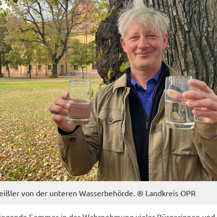
eiß­ler von der un­te­ren Was­ser­be­hör­de. ® Land­kreis OPR
e­gen­de Som­mer in der Wahr­neh­mung vie­ler Bür­ge­rin­nen und 