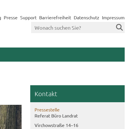
g
Presse
Support
Barrierefreiheit
Datenschutz
Impressum
Kon­takt
Pres­se­stel­le
Re­fe­rat Büro Land­rat
Virch­ow­stra­ße 14–16