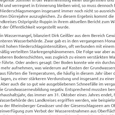
l und ver­reg­net in Er­in­ne­rung blei­ben wird, so muss den­noch 
 Nie­der­schlags­men­gen ins­ge­samt immer noch nicht so aus­rei­c
tz­ten Dür­re­jah­re aus­zu­glei­chen. Zu die­sem Er­geb­nis kommt die 
nd­krei­ses Ostprignitz-​Ruppin in ihrem ak­tu­el­len Be­richt zum W
 der Öf­fent­lich­keit vor­ge­stellt wurde.
in Was­ser­man­gel, bi­lan­ziert Dirk Geiß­ler aus dem Be­reich Ge­wä
un­te­ren Was­ser­be­hör­de. Zwar gab es in den ver­gan­ge­nen Mo­na
t hohen Nie­der­schlags­in­ten­si­tä­ten, oft ver­bun­den mit einem 
mä­ßig ver­teil­ten Stark­re­gen­phä­no­me­nen. Die Folge war aber 
 obe­ren Bo­den­schich­ten, was zu­gleich zu einem ver­stärk­ten Was
e führ­te. Oder an­ders ge­sagt: Der Boden konn­te wie ein durch­n
ehr auf­neh­men, was wie­der­um auf Kos­ten der Grund­was­ser­n
aus führ­ten die Tem­pe­ra­tu­ren, die häu­fig in die­sem Jahr über
en lagen, zu einer stär­ke­ren Ver­duns­tung und ins­ge­samt zu eine
. Aber auch die so gut wie aus­ge­blie­be­nen Schnee­fäl­le im ver­g
die Grund­was­ser­neu­bil­dung ne­ga­tiv. Ent­spre­chend muss­ten be­r
er­haus­halts­jahr, das immer am 31. Ok­to­ber eines Jah­res endet,
­ser­be­hör­de des Land­krei­ses er­grif­fen wer­den, wie bei­spiels
u der Rheins­ber­ger Ge­wäs­ser und der Gie­sen­schlag­se­en am Ob
ein­ver­fü­gung zum Ver­bot der Was­ser­ent­nah­men aus Ober­flä­c