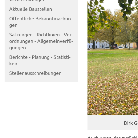
Ak­tu­el­le Bau­stel­len
Öf­fent­li­che Be­kannt­ma­chun­
gen
Sat­zun­gen - Richt­li­ni­en - Ver­
ord­nun­gen - All­ge­mein­ver­fü­
gun­gen
Be­rich­te - Pla­nung - Sta­tis­ti­
ken
Stel­len­aus­schrei­bun­gen
Dirk G
Auch wenn der zu­rück­li