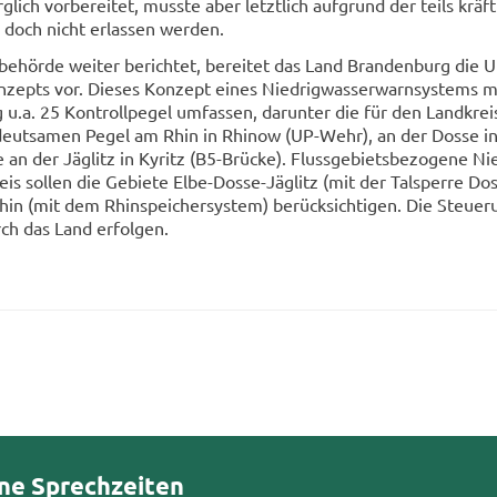
lich vor­be­rei­tet, muss­te aber letzt­lich auf­grund der teils kräf­
doch nicht er­las­sen wer­den.
be­hör­de wei­ter be­rich­tet, be­rei­tet das Land Bran­den­burg die 
on­zepts vor. Die­ses Kon­zept eines Nied­rig­was­ser­warn­sys­tems 
g u.a. 25 Kon­troll­pe­gel um­fas­sen, dar­un­ter die für den Land­krei
deut­sa­men Pegel am Rhin in Rhi­now (UP-​Wehr), an der Dosse i
an der Jäg­litz in Ky­ritz (B5-​Brücke). Fluss­ge­biets­be­zo­ge­ne Nie
eis sol­len die Ge­bie­te Elbe-​Dosse-Jäglitz (mit der Tal­sper­re Dos­
Rhin (mit dem Rhin­spei­cher­sys­tem) be­rück­sich­ti­gen. Die Steue­
rch das Land er­fol­gen.
ne Sprechzeiten