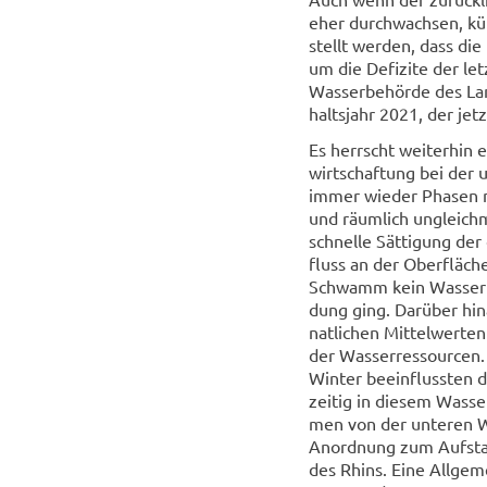
eher durch­wach­sen, küh
stellt wer­den, dass die
um die De­fi­zi­te der le
Was­ser­be­hör­de des La
halts­jahr 2021, der jetzt
Es herrscht wei­ter­hin e
wirt­schaf­tung bei der 
immer wie­der Pha­sen mi
und räum­lich un­gleich­
schnel­le Sät­ti­gung der
fluss an der Ober­flä­ch
Schwamm kein Was­ser m
dung ging. Dar­über hin­
nat­li­chen Mit­tel­wer­t
der Was­ser­res­sour­cen
Win­ter be­ein­fluss­ten 
zei­tig in die­sem Was­s
men von der un­te­ren Was
An­ord­nung zum Auf­sta
des Rhins. Eine All­ge­m