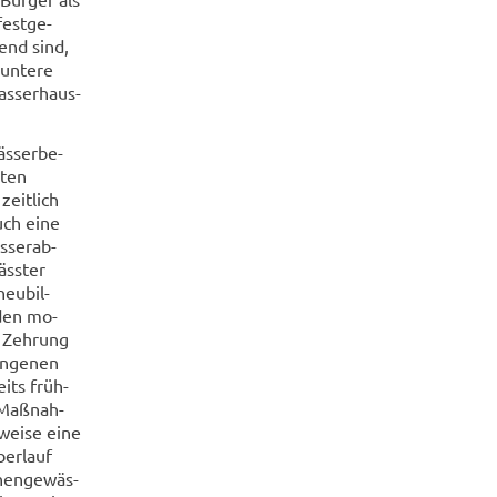
fest­ge­
hend sind,
un­te­re
as­ser­haus­
s­ser­be­
­ten
zeit­lich
auch eine
­ser­ab­
äss­ter
eu­bil­
 den mo­
r Zeh­rung
an­ge­nen
eits früh­
 Maß­nah­
­wei­se eine
er­lauf
hen­ge­wäs­