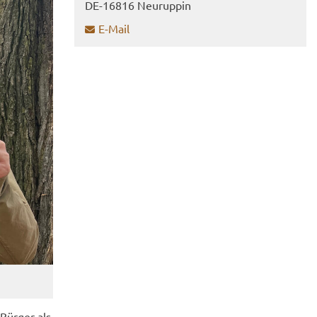
DE-​16816 Neu­rup­pin
E-​Mail
Bür­ger als