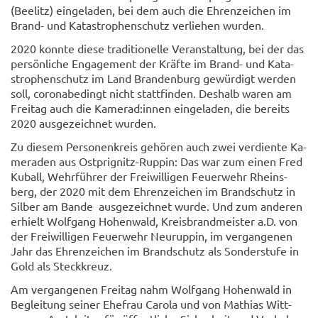
(Beelitz) ein­ge­la­den, bei dem auch die Eh­ren­zei­chen im
Brand-​ und Ka­ta­stro­phen­schutz ver­lie­hen wur­den.
2020 konn­te diese tra­di­tio­nel­le Ver­an­stal­tung, bei der das
per­sön­li­che En­ga­ge­ment der Kräf­te im Brand-​ und Ka­ta­
stro­phen­schutz im Land Bran­den­burg ge­wür­digt wer­den
soll, co­ro­nabe­dingt nicht statt­fin­den. Des­halb waren am
Frei­tag auch die Ka­me­rad:innen ein­ge­la­den, die be­reits
2020 aus­ge­zeich­net wur­den.
Zu die­sem Per­so­nen­kreis ge­hö­ren auch zwei ver­dien­te Ka­
me­ra­den aus Ostprignitz-​Ruppin: Das war zum einen Fred
Ku­ball, Wehr­füh­rer der Frei­wil­li­gen Feu­er­wehr Rheins­
berg, der 2020 mit dem Eh­ren­zei­chen im Brand­schutz in
Sil­ber am Bande aus­ge­zeich­net wurde. Und zum an­de­ren
er­hielt Wolf­gang Ho­hen­wald, Kreis­brand­meis­ter a.D. von
der Frei­wil­li­gen Feu­er­wehr Neu­rup­pin, im ver­gan­ge­nen
Jahr das Eh­ren­zei­chen im Brand­schutz als Son­der­stu­fe in
Gold als Steck­kreuz.
Am ver­gan­ge­nen Frei­tag nahm Wolf­gang Ho­hen­wald in
Be­glei­tung sei­ner Ehe­frau Ca­ro­la und von Ma­thi­as Witt­