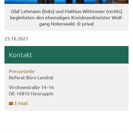
Olaf Leh­mann (links) und Ma­thi­as Witt­mo­ser (rechts)
be­glei­te­ten den ehe­ma­li­gen Kreis­brand­meis­ter Wolf­
gang Ho­hen­wald. © pri­vat
25.10.2021
Kon­takt
Pres­se­stel­le
Re­fe­rat Büro Land­rat
Virch­ow­stra­ße 14–16
DE-​16816 Neu­rup­pin
E-​Mail