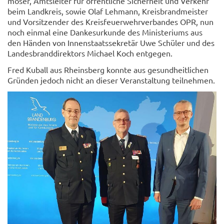
mo­ser, Amts­lei­ter für öf­fent­li­che Si­cher­heit und Ver­kehr
beim Land­kreis, sowie Olaf Leh­mann, Kreis­brand­meis­ter
und Vor­sit­zen­der des Kreis­feu­er­wehr­ver­ban­des OPR, nun
noch ein­mal eine Dan­kes­ur­kun­de des Mi­nis­te­ri­ums aus
den Hän­den von In­nen­staats­se­kre­tär Uwe Schü­ler und des
Lan­des­brand­di­rek­tors Mi­cha­el Koch ent­ge­gen.
Fred Ku­ball aus Rheins­berg konn­te aus ge­sund­heit­li­chen
Grün­den je­doch nicht an die­ser Ver­an­stal­tung teil­neh­men.