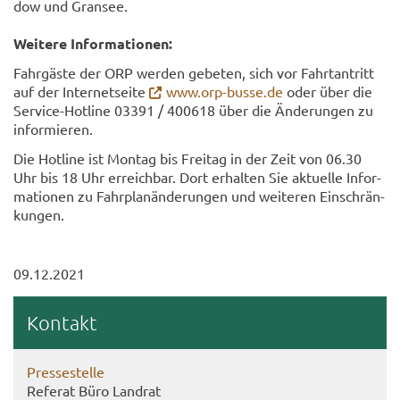
dow und Gran­see.
Wei­te­re In­for­ma­tio­nen:
Fahr­gäs­te der ORP wer­den ge­be­ten, sich vor Fahrt­an­tritt
auf der In­ter­net­sei­te
www.orp-​busse.de
oder über die
Service-​Hotline 03391 / 400618 über die Än­de­run­gen zu
in­for­mie­ren.
Die Hot­line ist Mon­tag bis Frei­tag in der Zeit von 06.30
Uhr bis 18 Uhr er­reich­bar. Dort er­hal­ten Sie ak­tu­el­le In­for­
ma­tio­nen zu Fahr­plan­än­de­run­gen und wei­te­ren Ein­schrän­
kun­gen.
09.12.2021
Kon­takt
Pres­se­stel­le
Re­fe­rat Büro Land­rat