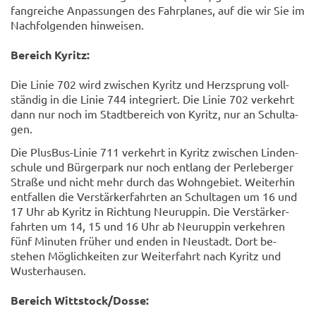
fang­rei­che An­pas­sun­gen des Fahr­pla­nes, auf die wir Sie im
Nach­fol­gen­den hin­wei­sen.
Be­reich Ky­ritz:
Die Linie 702 wird zwi­schen Ky­ritz und Herz­sprung voll­
stän­dig in die Linie 744 in­te­griert. Die Linie 702 ver­kehrt
dann nur noch im Stadt­be­reich von Ky­ritz, nur an Schul­ta­
gen.
Die PlusBus-​Linie 711 ver­kehrt in Ky­ritz zwi­schen Lin­den­
schu­le und Bür­ger­park nur noch ent­lang der Per­le­ber­ger
Stra­ße und nicht mehr durch das Wohn­ge­biet. Wei­ter­hin
ent­fal­len die Ver­stärker­fahr­ten an Schul­ta­gen um 16 und
17 Uhr ab Ky­ritz in Rich­tung Neu­rup­pin. Die Ver­stärker­
fahr­ten um 14, 15 und 16 Uhr ab Neu­rup­pin ver­keh­ren
fünf Mi­nu­ten frü­her und enden in Neu­stadt. Dort be­
stehen Mög­lich­kei­ten zur Wei­ter­fahrt nach Ky­ritz und
Wus­ter­hau­sen.
Be­reich Witt­stock/Dosse: