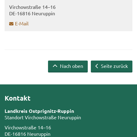
Virch­ow­stra­ße 14–16
DE-​16816 Neu­rup­pin
E-​Mail
Nach oben
Seite zurück
Kontakt
Landkreis Ostprignitz-Ruppin
Standort Virchowstraße Neuruppin
Virchowstraße 14–16
DE-16816 Neuruppin