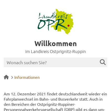
Willkommen
im Landkreis Ostprignitz-Ruppin
Informationen
Am 12. De­zem­ber 2021 fin­det deutsch­land­weit wie­der ein
Fahr­plan­wech­sel im Bahn- und Bus­ver­kehr statt. Auch in
den Be­rei­chen der Ostprignitz-​Ruppiner-
Personennahverkehrsgesellschaft (ORP) gibt es dann um­