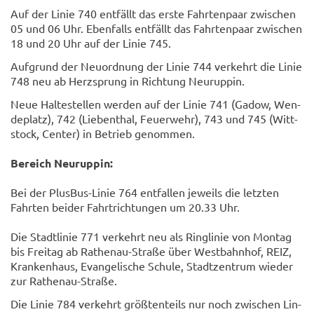
Auf der Linie 740 ent­fällt das erste Fahr­ten­paar zwi­schen
05 und 06 Uhr. Eben­falls ent­fällt das Fahr­ten­paar zwi­schen
18 und 20 Uhr auf der Linie 745.
Auf­grund der Neu­ord­nung der Linie 744 ver­kehrt die Linie
748 neu ab Herz­sprung in Rich­tung Neu­rup­pin.
Neue Hal­te­stel­len wer­den auf der Linie 741 (Gadow, Wen­
de­platz), 742 (Lie­ben­thal, Feu­er­wehr), 743 und 745 (Witt­
stock, Cen­ter) in Be­trieb ge­nom­men.
Be­reich Neu­rup­pin:
Bei der PlusBus-​Linie 764 ent­fal­len je­weils die letz­ten
Fahr­ten bei­der Fahrt­rich­tun­gen um 20.33 Uhr.
Die Stadt­li­nie 771 ver­kehrt neu als Ring­li­nie von Mon­tag
bis Frei­tag ab Rathenau-​Straße über West­bahn­hof, REIZ,
Kran­ken­haus, Evan­ge­li­sche Schu­le, Stadt­zen­trum wie­der
zur Rathenau-​Straße.
Die Linie 784 ver­kehrt größ­ten­teils nur noch zwi­schen Lin­