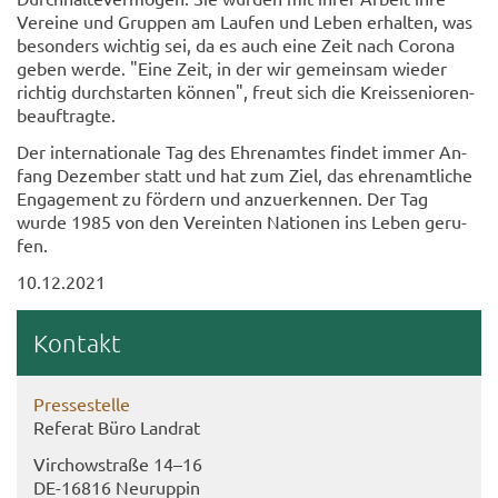
Ver­ei­ne und Grup­pen am Lau­fen und Leben er­hal­ten, was
be­son­ders wich­tig sei, da es auch eine Zeit nach Co­ro­na
geben werde. "Eine Zeit, in der wir ge­mein­sam wie­der
rich­tig durch­star­ten kön­nen", freut sich die Kreis­se­nio­ren­
be­auf­trag­te.
Der in­ter­na­tio­na­le Tag des Eh­ren­am­tes fin­det immer An­
fang De­zem­ber statt und hat zum Ziel, das eh­ren­amt­li­che
En­ga­ge­ment zu för­dern und an­zu­er­ken­nen. Der Tag
wurde 1985 von den Ver­ein­ten Na­tio­nen ins Leben ge­ru­
fen.
10.12.2021
Kon­takt
Pres­se­stel­le
Re­fe­rat Büro Land­rat
Virch­ow­stra­ße 14–16
DE-​16816 Neu­rup­pin