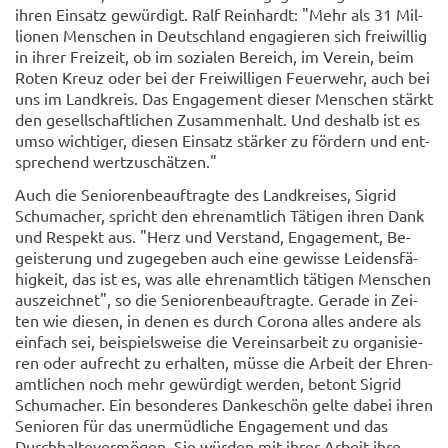
ihren Ein­satz ge­wür­digt. Ralf Rein­hardt: "Mehr als 31 Mil­
lio­nen Men­schen in Deutsch­land en­ga­gie­ren sich frei­wil­lig
in ihrer Frei­zeit, ob im so­zia­len Be­reich, im Ver­ein, beim
Roten Kreuz oder bei der Frei­wil­li­gen Feu­er­wehr, auch bei
uns im Land­kreis. Das En­ga­ge­ment die­ser Men­schen stärkt
den ge­sell­schaft­li­chen Zu­sam­men­halt. Und des­halb ist es
umso wich­ti­ger, die­sen Ein­satz stär­ker zu för­dern und ent­
spre­chend wert­zu­schät­zen."
Auch die Se­nio­ren­be­auf­trag­te des Land­krei­ses, Sig­rid
Schu­ma­cher, spricht den eh­ren­amt­lich Tä­ti­gen ihren Dank
und Re­spekt aus. "Herz und Ver­stand, En­ga­ge­ment, Be­
geis­te­rung und zu­ge­ge­ben auch eine ge­wis­se Lei­dens­fä­
hig­keit, das ist es, was alle eh­ren­amt­lich tä­ti­gen Men­schen
aus­zeich­net", so die Se­nio­ren­be­auf­trag­te. Ge­ra­de in Zei­
ten wie die­sen, in denen es durch Co­ro­na alles an­de­re als
ein­fach sei, bei­spiels­wei­se die Ver­eins­ar­beit zu or­ga­ni­sie­
ren oder auf­recht zu er­hal­ten, müsse die Ar­beit der Eh­ren­
amt­li­chen noch mehr ge­wür­digt wer­den, be­tont Sig­rid
Schu­ma­cher. Ein be­son­de­res Dan­ke­schön gelte dabei ihren
Se­nio­ren für das un­er­müd­li­che En­ga­ge­ment und das
Durch­hal­te­ver­mö­gen. Sie wür­den mit ihrer Ar­beit ihre