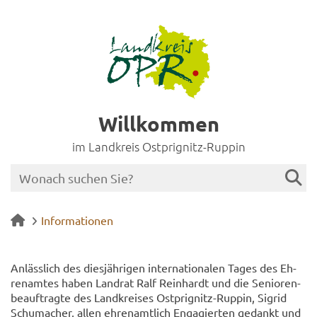
Willkommen
im Landkreis Ostprignitz-Ruppin
Informationen
An­läss­lich des dies­jäh­ri­gen in­ter­na­tio­na­len Tages des Eh­
ren­am­tes haben Land­rat Ralf Rein­hardt und die Se­nio­ren­
be­auf­trag­te des Land­krei­ses Ostprignitz-​Ruppin, Sig­rid
Schu­ma­cher, allen eh­ren­amt­lich En­ga­gier­ten ge­dankt und