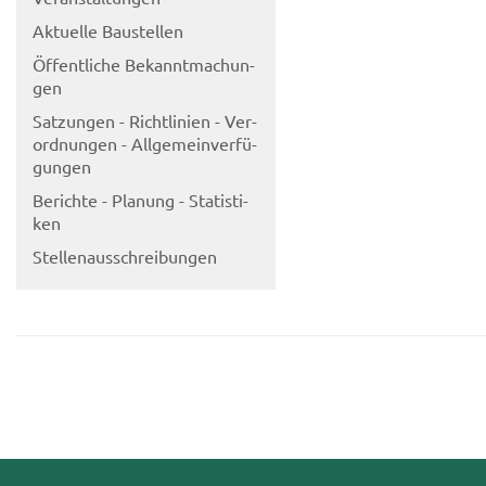
Ak­tu­el­le Bau­stel­len
Öf­fent­li­che Be­kannt­ma­chun­
gen
Sat­zun­gen - Richt­li­ni­en - Ver­
ord­nun­gen - All­ge­mein­ver­fü­
gun­gen
Be­rich­te - Pla­nung - Sta­tis­ti­
ken
Stel­len­aus­schrei­bun­gen