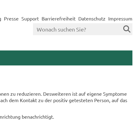
g
Presse
Support
Barrierefreiheit
Datenschutz
Impressum
­nen zu re­du­zie­ren. Des­wei­te­ren ist auf ei­ge­ne Sym­pto­me
nach dem Kon­takt zu der po­si­tiv ge­tes­te­ten Per­son, auf das
­rich­tung be­nach­rich­tigt.