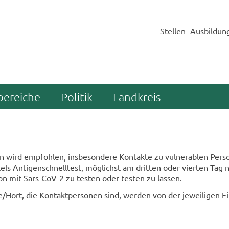
Stellen
Ausbildun
bereiche
Politik
Landkreis
 wird emp­foh­len, ins­be­son­de­re Kon­tak­te zu vul­nera­blen Per­so
els An­ti­gen­schnell­test, mög­lichst am drit­ten oder vier­ten Tag 
ti­on mit Sars-​CoV-2 zu tes­ten oder tes­ten zu las­sen.
/Hort, die Kon­takt­per­so­nen sind, wer­den von der je­wei­li­gen Ein