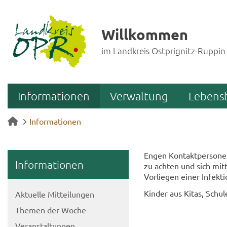
Willkommen
im Landkreis Ostprignitz-Ruppin
Informationen
Verwaltung
Lebens
Informationen
Engen Kon­takt­per­so­nen
In­for­ma­tio­nen
zu ach­ten und sich mit­t
Vor­lie­gen einer In­fek­
Kin­der aus Kitas, Schu­le
Ak­tu­el­le Mit­tei­lun­gen
The­men der Woche
Ver­an­stal­tun­gen