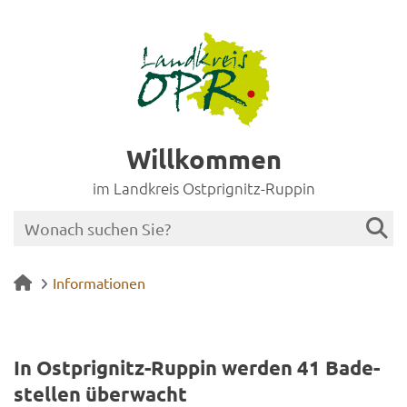
Willkommen
im Landkreis Ostprignitz-Ruppin
Informationen
In Ostprignitz-​Ruppin wer­den 41 Ba­de­
stel­len über­wacht