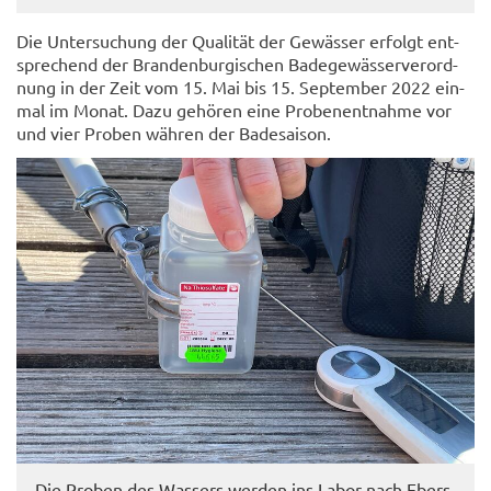
Die Un­ter­su­chung der Qua­li­tät der Ge­wäs­ser er­folgt ent­
spre­chend der Bran­den­bur­gi­schen Ba­de­ge­wäs­ser­ver­ord­
nung in der Zeit vom 15. Mai bis 15. Sep­tem­ber 2022 ein­
mal im Monat. Dazu ge­hö­ren eine Pro­ben­ent­nah­me vor
und vier Pro­ben wäh­ren der Ba­de­sai­son.
Die Pro­ben des Was­sers wer­den ins Labor nach Ebers­