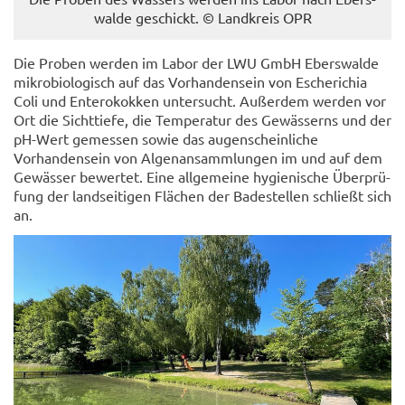
wal­de ge­schickt. © Land­kreis OPR
Die Pro­ben wer­den im Labor der LWU GmbH Ebers­wal­de
mi­kro­bio­lo­gisch auf das Vor­han­den­sein von Esche­ri­chia
Coli und En­te­ro­kok­ken un­ter­sucht. Au­ßer­dem wer­den vor
Ort die Sicht­tie­fe, die Tem­pe­ra­tur des Ge­wäs­serns und der
pH-​Wert ge­mes­sen sowie das au­gen­schein­li­che
Vor­han­den­sein von Al­ge­n­an­samm­lun­gen im und auf dem
Ge­wäs­ser be­wer­tet. Eine all­ge­mei­ne hy­gie­ni­sche Über­prü­
fung der land­sei­ti­gen Flä­chen der Ba­de­stel­len schließt sich
an.