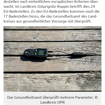
de­stel­len nach ein­heit­li­chen eu­ro­päi­schen Kri­te­ri­en über­
wacht. Im Land­kreis Ostprignitz-​Ruppin be­trifft dies 24
EU-​Badestellen. Zu den EU-​Badestellen kom­men noch die
17 Ba­de­stel­len hinzu, die das Ge­sund­heits­amt des Land­
krei­ses aus ge­sund­heit­li­cher Vor­sor­ge mit über­prüft.
Das Ge­sund­heits­amt über­prüft meh­re­re Pa­ra­me­ter. ©
Land­kreis OPR