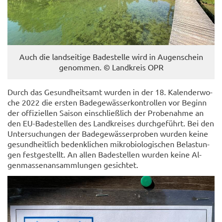
Auch die land­sei­ti­ge Ba­de­stel­le wird in Au­gen­schein
ge­nom­men. © Land­kreis OPR
Durch das Ge­sund­heits­amt wur­den in der 18. Ka­len­der­wo­
che 2022 die ers­ten Ba­de­ge­wäs­ser­kon­trol­len vor Be­ginn
der of­fi­zi­el­len Sai­son ein­schließ­lich der Pro­be­nah­me an
den EU-​Badestellen des Land­krei­ses durch­ge­führt. Bei den
Un­ter­su­chun­gen der Ba­de­ge­wäs­ser­pro­ben wur­den keine
ge­sund­heit­lich be­denk­li­chen mi­kro­bio­lo­gi­schen Be­las­tun­
gen fest­ge­stellt. An allen Ba­de­stel­len wur­den keine Al­
gen­mas­sen­an­samm­lun­gen ge­sich­tet.