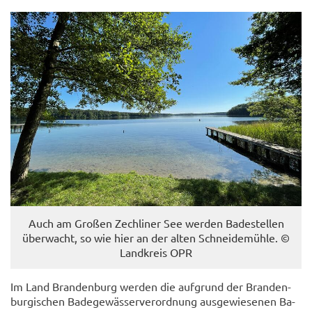
Auch am Gro­ßen Zech­li­ner See wer­den Ba­de­stel­len
über­wacht, so wie hier an der alten Schnei­de­müh­le. ©
Land­kreis OPR
Im Land Bran­den­burg wer­den die auf­grund der Bran­den­
bur­gi­schen Ba­de­ge­wäs­ser­ver­ord­nung aus­ge­wie­se­nen Ba­