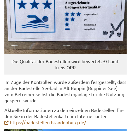
Die Qua­li­tät der Ba­de­stel­len wird be­wer­tet. © Land­
kreis OPR
Im Zuge der Kon­trol­len wurde au­ßer­dem fest­ge­stellt, dass
an der Ba­de­stel­le See­bad in Alt Rup­pin (Rup­pi­ner See)
vom Be­trei­ber selbst die Ba­de­steg­an­la­ge für die Nut­zung
ge­sperrt wurde.
Ak­tu­el­le In­for­ma­tio­nen zu den ein­zel­nen Ba­de­stel­len fin­
den Sie in der Ba­de­stel­len­kar­te im In­ter­net unter
https://ba­de­stel­len.bran­den­burg.de/
.