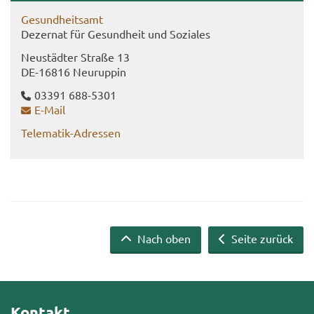
Ge­sund­heits­amt
De­zer­nat für Ge­sund­heit und So­zia­les
Neu­städ­ter Stra­ße 13
DE-​16816 Neu­rup­pin
03391 688-​5301
E-​Mail
Telematik-​Adressen
Nach oben
Seite zurück
Kontakt