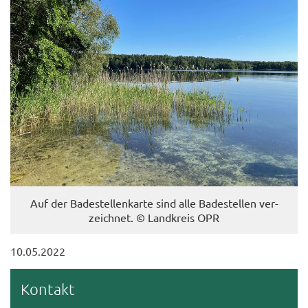
Auf der Ba­de­stel­len­kar­te sind alle Ba­de­stel­len ver­
zeich­net. © Land­kreis OPR
10.05.2022
Kon­takt