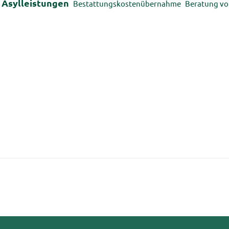
Asyl­leis­tun­gen
Be­stat­tungs­kos­ten­über­nah­me
Be­ra­tung von