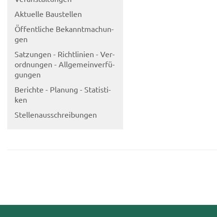
Ak­tu­el­le Bau­stel­len
Öf­fent­li­che Be­kannt­ma­chun­
gen
Sat­zun­gen - Richt­li­ni­en - Ver­
ord­nun­gen - All­ge­mein­ver­fü­
gun­gen
Be­rich­te - Pla­nung - Sta­tis­ti­
ken
Stel­len­aus­schrei­bun­gen