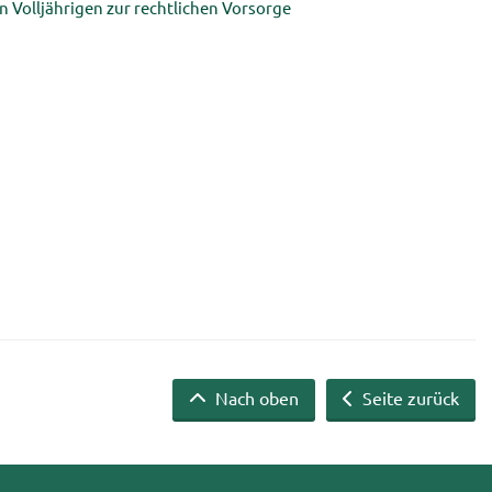
 Voll­jäh­ri­gen zur recht­li­chen Vor­sor­ge
Nach oben
Seite zurück