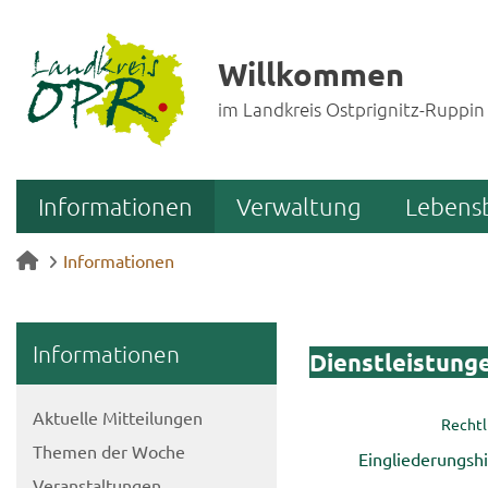
Willkommen
im Landkreis Ostprignitz-Ruppin
Informationen
Verwaltung
Lebens
Informationen
In­for­ma­tio­nen
Dienst­leis­tun­g
Ak­tu­el­le Mit­tei­lun­gen
Recht­l
The­men der Woche
Ein­glie­de­rungs­
Ver­an­stal­tun­gen