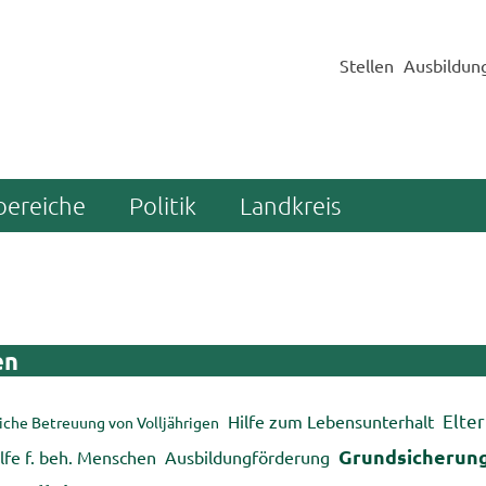
Stellen
Ausbildun
bereiche
Politik
Landkreis
en
El­te
Hilfe zum Le­bens­un­ter­halt
i­che Be­treu­ung von Voll­jäh­ri­gen
Grund­si­che­run
hil­fe f. beh. Men­schen
Aus­bil­dung­för­de­rung