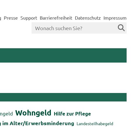
g
Presse
Support
Barrierefreiheit
Datenschutz
Impressum
Wohn­geld
rn­geld
Hilfe zur Pfle­ge
g im Alter/Er­werbs­min­de­rung
Lan­des­teil­ha­be­geld