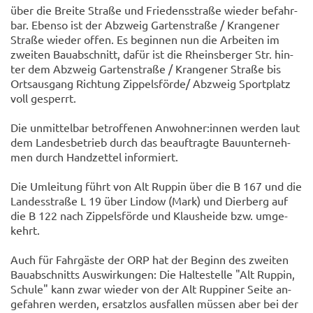
über die Brei­te Stra­ße und Frie­dens­stra­ße wie­der be­fahr­
bar. Eben­so ist der Ab­zweig Gar­ten­stra­ße / Kran­ge­ner
Stra­ße wie­der offen. Es be­gin­nen nun die Ar­bei­ten im
zwei­ten Bau­ab­schnitt, dafür ist die Rheins­ber­ger Str. hin­
ter dem Ab­zweig Gar­ten­stra­ße / Kran­ge­ner Stra­ße bis
Orts­aus­gang Rich­tung Zip­pels­för­de/ Ab­zweig Sport­platz
voll ge­sperrt.
Die un­mit­tel­bar be­trof­fe­nen An­woh­ner:innen wer­den laut
dem Lan­des­be­trieb durch das be­auf­trag­te Bau­un­ter­neh­
men durch Hand­zet­tel in­for­miert.
Die Um­lei­tung führt von Alt Rup­pin über die B 167 und die
Lan­des­stra­ße L 19 über Lin­dow (Mark) und Dier­berg auf
die B 122 nach Zip­pels­för­de und Klaus­hei­de bzw. um­ge­
kehrt.
Auch für Fahr­gäs­te der ORP hat der Be­ginn des zwei­ten
Bau­ab­schnitts Aus­wir­kun­gen: Die Hal­te­stel­le "Alt Rup­pin,
Schu­le" kann zwar wie­der von der Alt Rup­pi­ner Seite an­
ge­fah­ren wer­den, er­satz­los aus­fal­len müs­sen aber bei der