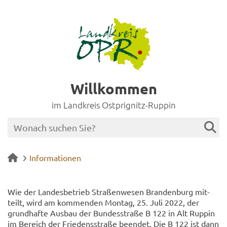
Willkommen
im Landkreis Ostprignitz-Ruppin
Informationen
Wie der Lan­des­be­trieb Stra­ßen­we­sen Bran­den­burg mit­
teilt, wird am kom­men­den Mon­tag, 25. Juli 2022, der
grund­haf­te Aus­bau der Bun­des­stra­ße B 122 in Alt Rup­pin
im Be­reich der Frie­dens­stra­ße be­en­det. Die B 122 ist dann