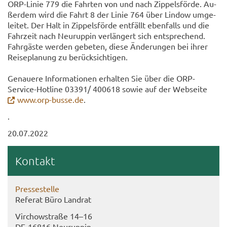
ORP-​Linie 779 die Fahr­ten von und nach Zip­pels­för­de. Au­
ßer­dem wird die Fahrt 8 der Linie 764 über Lin­dow um­ge­
lei­tet. Der Halt in Zip­pels­för­de ent­fällt eben­falls und die
Fahr­zeit nach Neu­rup­pin ver­län­gert sich ent­spre­chend.
Fahr­gäs­te wer­den ge­be­ten, diese Än­de­run­gen bei ihrer
Rei­se­pla­nung zu be­rück­sich­ti­gen.
Ge­naue­re In­for­ma­tio­nen er­hal­ten Sie über die ORP-​
Service-Hotline 03391/ 400618 sowie auf der Web­sei­te
www.orp-​busse.de
.
.
20.07.2022
Kon­takt
Pres­se­stel­le
Re­fe­rat Büro Land­rat
Virch­ow­stra­ße 14–16
DE-​16816 Neu­rup­pin