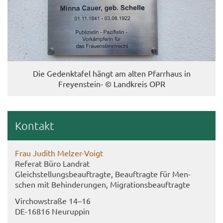
Die Ge­denk­ta­fel hängt am alten Pfarr­haus in
Freyenstein-​ © Land­kreis OPR
Kon­takt
Frau Ju­dith Melzer-​Voigt
Re­fe­rat Büro Land­rat
Gleich­stel­lungs­be­auf­trag­te, Be­auf­trag­te für Men­
schen mit Be­hin­de­run­gen, Mi­gra­ti­ons­be­auf­trag­te
Virch­ow­stra­ße 14–16
DE-​16816 Neu­rup­pin