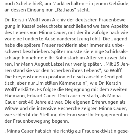
noch Schel­le hieß, am Markt er­hal­ten – in jenem Ge­bäu­de,
an des­sen Ein­gang nun „Rat­haus“ steht.
Dr. Kers­tin Wolff vom Ar­chiv der deut­schen Frau­en­be­we­
gung in Kas­sel be­leuch­te­te an­schlie­ßend wei­te­re Aspek­te
des Le­bens von Minna Cauer, mit der ihr zu­fol­ge nach wie
vor eine fun­dier­te Aus­ein­an­der­set­zung fehlt. Die Ju­gend
habe die spä­te­re Frau­en­recht­le­rin aber immer als un­be­
schwert be­schrie­ben. Spä­ter muss­te sie ei­ni­ge Schick­sals­
schlä­ge hin­neh­men: Ihr Sohn starb im Alter von zwei Jah­
ren, ihr Mann Au­gust Lat­zel nur wenig spä­ter. „Mit 25 Jah­
ren stand sie vor den Scher­ben ihres Le­bens“, so Wolff.
Die Frey­en­stei­ne­rin po­si­tio­nier­te sich an­schlie­ßend po­li­
tisch, aber nur „im stil­len Käm­mer­lein“, wie Dr. Kers­tin
Wolff er­klär­te. Es folg­te die Be­geg­nung mit dem zwei­ten
Ehe­mann, Edu­ard Cauer. Doch auch er starb, als Minna
Cauer erst 40 Jahre alt war. Die ei­ge­nen Er­fah­run­gen als
Witwe und die in­ten­si­ve Re­cher­che zeig­ten Minna Cauer,
wie schlecht die Stel­lung der Frau war: Ihr En­ga­ge­ment in
der Frau­en­be­we­gung be­gann.
„Minna Cauer hat sich nie rich­tig als Frau­en­ak­ti­vis­tin ge­se­