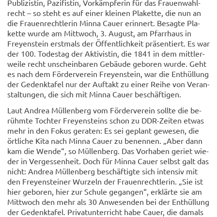
Pu­bli­zis­tin, Pa­zi­fis­tin, Vor­kämp­fe­rin für das Frau­en­wahl­
recht – so steht es auf einer klei­nen Pla­ket­te, die nun an
die Frau­en­recht­le­rin Minna Cauer er­in­nert. Be­sag­te Pla­
ket­te wurde am Mitt­woch, 3. Au­gust, am Pfarr­haus in
Frey­en­stein erst­mals der Öf­fent­lich­keit prä­sen­tiert. Es war
der 100. To­des­tag der Ak­ti­vis­tin, die 1841 in dem mitt­ler­
wei­le recht un­schein­ba­ren Ge­bäu­de ge­bo­ren wurde. Geht
es nach dem För­der­ver­ein Frey­en­stein, war die Ent­hül­lung
der Ge­denk­ta­fel nur der Auf­takt zu einer Reihe von Ver­an­
stal­tun­gen, die sich mit Minna Cauer be­schäf­ti­gen.
Laut An­drea Müllen­berg vom För­der­ver­ein soll­te die be­
rühm­te Toch­ter Frey­en­steins schon zu DDR-​Zeiten etwas
mehr in den Fokus ge­ra­ten: Es sei ge­plant ge­we­sen, die
ört­li­che Kita nach Minna Cauer zu be­nen­nen. „Aber dann
kam die Wende“, so Müllen­berg. Das Vor­ha­ben ge­riet wie­
der in Ver­ges­sen­heit. Doch für Minna Cauer selbst galt das
nicht: An­drea Müllen­berg be­schäf­tig­te sich in­ten­siv mit
den Frey­en­stei­ner Wur­zeln der Frau­en­recht­le­rin. „Sie ist
hier ge­bo­ren, hier zur Schu­le ge­gan­gen“, er­klär­te sie am
Mitt­woch den mehr als 30 An­we­sen­den bei der Ent­hül­lung
der Ge­denk­ta­fel. Pri­vat­un­ter­richt habe Cauer, die da­mals