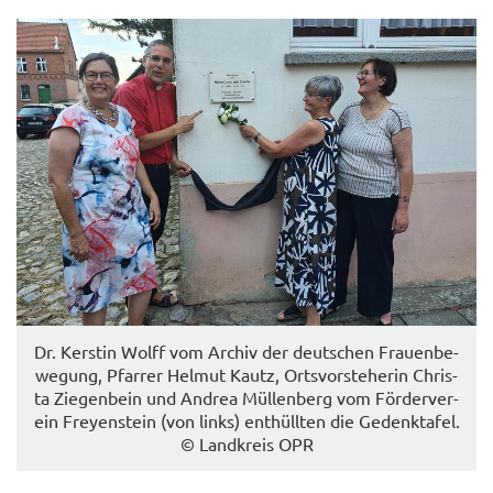
Dr. Kers­tin Wolff vom Ar­chiv der deut­schen Frau­en­be­
we­gung, Pfar­rer Hel­mut Kautz, Orts­vor­ste­he­rin Chris­
ta Zie­gen­bein und An­drea Müllen­berg vom För­der­ver­
ein Frey­en­stein (von links) ent­hüll­ten die Ge­denk­ta­fel.
© Land­kreis OPR