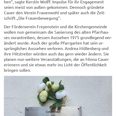
hen“, sagte Kers­tin Wolff. Im­pul­se für ihr En­ga­ge­ment
seien meist von außen ge­kom­men. Den­noch grün­de­te
Cauer den Ver­ein Frau­en­wohl und spä­ter auch die Zeit­
schrift „Die Frau­en­be­we­gung“.
Der För­der­ver­ein Frey­en­stein und die Kir­chen­ge­mein­de
wol­len nun ge­mein­sam die Sa­nie­rung des alten Pfarr­hau­
ses vor­an­trei­ben, des­sen Aus­se­hen 1975 grund­le­gend ver­
än­dert wurde. Auch der große Pfarr­gar­ten hat sein ur­
sprüng­li­ches Aus­se­hen ver­lo­ren. An­drea Müllen­berg und
ihre Mit­strei­ter wür­den auch das gern wie­der än­dern. Sie
pla­nen nun wei­te­re Ver­an­stal­tun­gen, die an Minna Cauer
er­in­nern und sie etwas mehr ins Licht der Öf­fent­lich­keit
brin­gen sol­len.