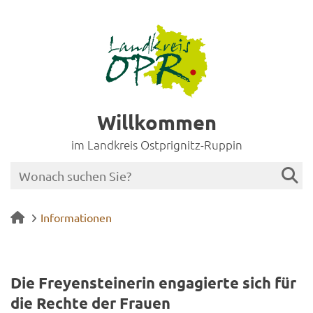
Willkommen
im Landkreis Ostprignitz-Ruppin
Informationen
Die Frey­en­stei­ne­rin en­ga­gier­te sich für
die Rech­te der Frau­en