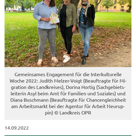
Ge­mein­sa­mes En­ga­ge­ment für die In­ter­kul­tu­rel­le
Woche 2022: Ju­dith Melzer-​Voigt (Be­auf­trag­te für Mi­
gra­ti­on des Land­krei­ses), Do­ri­na Hor­tig (Sach­ge­biets­
lei­te­rin Asyl beim Amt für Fa­mi­li­en und So­zia­les) und
Diana Busch­mann (Be­auf­trag­te für Chan­cen­gleich­heit
am Ar­beits­markt bei der Agen­tur für Ar­beit Neu­rup­
pin) © Land­kreis OPR
14.09.2022