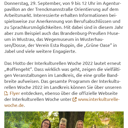
Don­ners­tag, 29. Sep­tem­ber, von 9 bis 12 Uhr im Agen­tur­
pa­vil­lon an der Trenck­mann­stra­ße Ori­en­tie­rung auf dem
Ar­beits­markt. In­ter­es­sier­te er­hal­ten In­for­ma­tio­nen bei­
spiels­wei­se zur An­er­ken­nung von Be­rufs­ab­schlüs­sen und
zu Sprach­kurs­mög­lich­kei­ten. Mit dabei sind in die­sem Jahr
aber zum Bei­spiel auch das Brandenburg-​Preußen Mu­se­
um in Wus­trau, das We­ge­mu­se­um in Wus­ter­hau­
sen/Dosse, der Ver­ein Esta Rup­pin, die „Grüne Oase“ in
Jabel und viele wei­te­re En­ga­gier­te.
Das Motto der In­ter­kul­tu­rel­len Woche 2022 lau­tet er­neut
„#of­fen­geht“. Dass wirk­lich was geht, zei­gen die viel­fäl­ti­
gen Ver­an­stal­tun­gen im Land­kreis, die eine große Band­
brei­te auf­wei­sen. Das ge­sam­te Pro­gramm der In­ter­kul­tu­
rel­len Woche 2022 im Land­kreis kön­nen Sie über un­se­ren
Flyer
ent­de­cken, eben­so über die of­fi­zi­el­le Web­sei­te
der In­ter­kul­tu­rel­len Woche unter
www.in­ter­kul­tu­rel­le­
wo­che.de
.