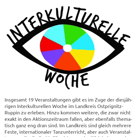
Ins­ge­samt 19 Ver­an­stal­tun­gen gibt es im Zuge der dies­jäh­
ri­gen In­ter­kul­tu­rel­len Woche im Land­kreis Ostprignitz-​
Ruppin zu er­le­ben. Hinzu kom­men wei­te­re, die zwar nicht
exakt in den Ak­ti­ons­zeit­raum fal­len, aber eben­falls the­ma­
tisch ganz eng dran sind. Im Land­kreis sind gleich meh­re­re
Feste, in­ter­na­tio­na­ler Tanz­un­ter­richt, aber auch Ver­an­stal­