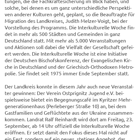
tun­gen, die die Fach­kräf­te­si­che­rung im Blick haben, und
sol­che, bei denen es um ganz un­ter­schied­li­che Per­spek­ti­
ven an­de­rer Kul­tu­ren geht, ge­plant, so die Be­auf­trag­te für
Mi­gra­ti­on des Land­krei­ses, Ju­dith Melzer-​Voigt, bei der
Vor­stel­lung des Pro­gramms. Die In­ter­kul­tu­rel­le Woche fin­
det in mehr als 500 Städ­ten und Ge­mein­den in ganz
Deutsch­land statt. Mit mehr als 5.000 Ver­an­stal­tun­gen
und Ak­tio­nen soll dabei die Viel­falt der Ge­sell­schaft ge­fei­
ert wer­den. Die In­ter­kul­tu­rel­le Woche ist eine In­itia­ti­ve
der Deut­schen Bi­schofs­kon­fe­renz, der Evan­ge­li­schen Kir­
che in Deutsch­land und der Griechisch-​Orthodoxen Me­tro­
po­lie. Sie fin­det seit 1975 immer Ende Sep­tem­ber statt.
Der Land­kreis konn­te in die­sem Jahr auch neue Ver­an­stal­
ter ge­win­nen: Der Ver­ein Ost­p­ri­g­nitz Ju­gend e.V. bei­
spiels­wei­se bie­tet ein Be­geg­nungs­café im Ky­rit­zer Mehr­
ge­nera­tio­nen­haus (Per­le­ber­ger Stra­ße 10) an, bei dem
Gast­fa­mi­li­en und Ge­flüch­te­te aus der Ukrai­ne zu­sam­men­
kom­men. Land­rat Ralf Rein­hardt wird dort am Frei­tag, 23.
Sep­tem­ber, ab 14 Uhr of­fi­zi­ell die In­ter­kul­tu­rel­le Woche
er­öff­nen. Er setzt damit den Fokus die­ses Mal nicht auf
ein Fest, son­dern auf ein neues, ste­ti­ges An­ge­bot, das