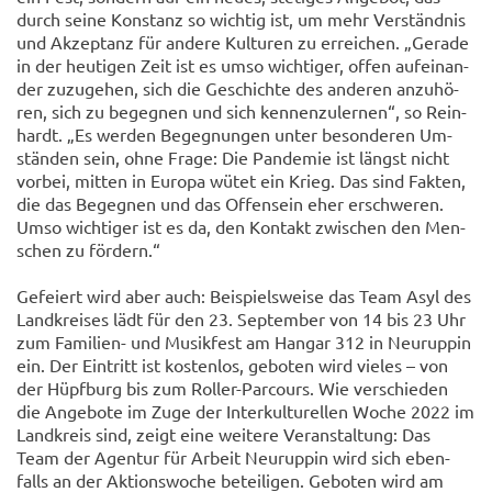
durch seine Kon­stanz so wich­tig ist, um mehr Ver­ständ­nis
und Ak­zep­tanz für an­de­re Kul­tu­ren zu er­rei­chen. „Ge­ra­de
in der heu­ti­gen Zeit ist es umso wich­ti­ger, offen auf­ein­an­
der zu­zu­ge­hen, sich die Ge­schich­te des an­de­ren an­zu­hö­
ren, sich zu be­geg­nen und sich ken­nen­zu­ler­nen“, so Rein­
hardt. „Es wer­den Be­geg­nun­gen unter be­son­de­ren Um­
stän­den sein, ohne Frage: Die Pan­de­mie ist längst nicht
vor­bei, mit­ten in Eu­ro­pa wütet ein Krieg. Das sind Fak­ten,
die das Be­geg­nen und das Of­fen­sein eher er­schwe­ren.
Umso wich­ti­ger ist es da, den Kon­takt zwi­schen den Men­
schen zu för­dern.“
Ge­fei­ert wird aber auch: Bei­spiels­wei­se das Team Asyl des
Land­krei­ses lädt für den 23. Sep­tem­ber von 14 bis 23 Uhr
zum Familien-​ und Mu­sik­fest am Han­gar 312 in Neu­rup­pin
ein. Der Ein­tritt ist kos­ten­los, ge­bo­ten wird vie­les – von
der Hüpf­burg bis zum Roller-​Parcours. Wie ver­schie­den
die An­ge­bo­te im Zuge der In­ter­kul­tu­rel­len Woche 2022 im
Land­kreis sind, zeigt eine wei­te­re Ver­an­stal­tung: Das
Team der Agen­tur für Ar­beit Neu­rup­pin wird sich eben­
falls an der Ak­ti­ons­wo­che be­tei­li­gen. Ge­bo­ten wird am