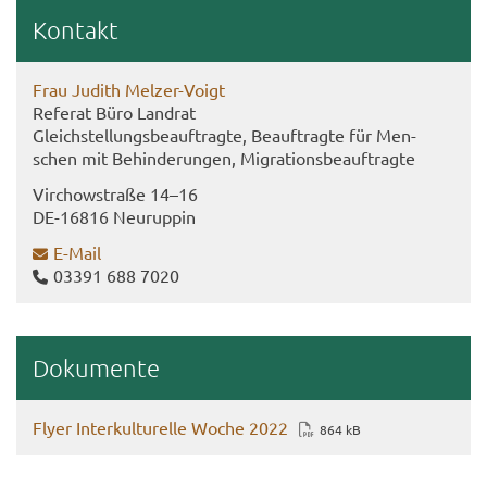
Kon­takt
Frau Ju­dith Melzer-​Voigt
Re­fe­rat Büro Land­rat
Gleich­stel­lungs­be­auf­trag­te, Be­auf­trag­te für Men­
schen mit Be­hin­de­run­gen, Mi­gra­ti­ons­be­auf­trag­te
Virch­ow­stra­ße 14–16
DE-​16816 Neu­rup­pin
E-​Mail
03391 688 7020
Do­ku­men­te
Flyer In­ter­kul­tu­rel­le Woche 2022
864 kB