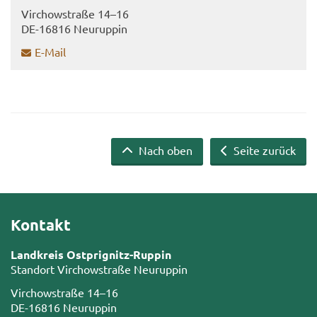
Virch­ow­stra­ße 14–16
DE-​16816 Neu­rup­pin
E-​Mail
Nach oben
Seite zurück
Kontakt
Landkreis Ostprignitz-Ruppin
Standort Virchowstraße Neuruppin
Virchowstraße 14–16
DE-16816 Neuruppin