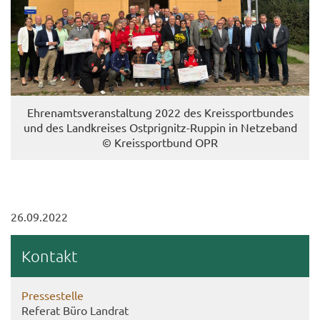
Eh­ren­amts­ver­an­stal­tung 2022 des Kreis­sport­bun­des
und des Land­krei­ses Ostprignitz-​Ruppin in Net­ze­band
© Kreis­sport­bund OPR
26.09.2022
Kon­takt
Pres­se­stel­le
Re­fe­rat Büro Land­rat