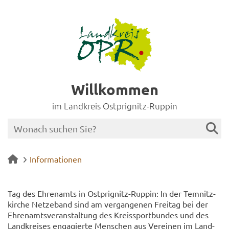
Willkommen
im Landkreis Ostprignitz-Ruppin
Informationen
Tag des Eh­ren­amts in Ostprignitz-​Ruppin: In der Tem­nitz­
kir­che Net­ze­band sind am ver­gan­ge­nen Frei­tag bei der
Eh­ren­amts­ver­an­stal­tung des Kreis­sport­bun­des und des
Land­krei­ses en­ga­gier­te Men­schen aus Ver­ei­nen im Land­