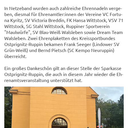
In Net­ze­band wur­den auch zahl­rei­che Eh­ren­na­deln ver­ge­
ben, dies­mal für Eh­ren­amt­ler:innen der Ver­ei­ne VC For­tu­
na Ky­ritz, SV Vic­to­ria Bred­din, FK Hansa Witt­stock, VSV 71
Witt­stock, SG Stahl Witt­stock, Rup­pi­ner Sport­ver­ein
"Maul­wür­fe", SV Blau-​Weiß Wals­le­ben sowie Dream Team
Wals­le­ben. Zwei Eh­ren­pla­ket­ten des Kreis­sport­bun­des
Ostprignitz-​Ruppin be­ka­men Frank See­ger (Lin­dower SV
Grün-​Weiß) und Bernd Pietsch (SC Kempo Neu­rup­pin)
über­reicht.
Ein gro­ßes Dan­ke­schön gilt an die­ser Stel­le der Spar­kas­se
Ostprignitz-​Ruppin, die auch in die­sem Jahr wie­der die Eh­
ren­amts­ver­an­stal­tung un­ter­stützt hat.