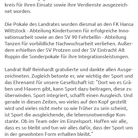
kreis für ihren Ein­satz sowie ihre Ver­diens­te aus­ge­zeich­
net wor­den.
Die Po­ka­le des Land­ra­tes wur­den dies­mal an den FK Hansa
Witt­stock - Ab­tei­lung Kin­der­tur­nen für er­folg­rei­che In­no­
va­ti­ons­ar­beit sowie an den SV 90 Fehr­bel­lin - Ab­tei­lung
Tan­zen für vor­bild­li­che Nach­wuchs­ar­beit ver­lie­hen. Au­ßer­
dem er­hiel­ten der SV Prot­zen und der SV Ein­tracht Alt
Rup­pin die Son­der­po­ka­le für ihre In­te­gra­ti­ons­leis­tun­gen.
Land­rat Ralf Rein­hardt gra­tu­lier­te und dank­te allen Aus­ge­
zeich­ne­ten. Zu­gleich be­ton­te er, wie wich­tig der Sport und
das Eh­ren­amt für un­se­re Ge­sell­schaft ist: "Dort wo es Grä­
ben und Mau­ern gibt, kann Sport dazu bei­tra­gen, diese zu
über­win­den. Sport in­te­griert, schafft einen Aus­gleich. Und
ge­ra­de in die­sen Zei­ten, wo vie­les auf den Kopf ge­stellt
wird und vie­les nicht mehr so wie frü­her zu sein scheint,
ist Sport die aus­glei­chen­de, die le­bens­not­wen­di­ge Kon­
stan­te. Ob im Team oder im Ein­zel­sport. Hof­fen wir alle,
dass es so bleibt und tun wir alles dafür, dass der Sport uns
in der ge­wohn­ten Form er­hal­ten bleibt."