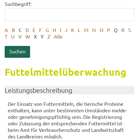
Suchbegriff:
A
B
C
D
E
F
G
H
I
J
K
L
M
N
O
P
Q
R
S
T
U
V
W
X
Y
Z
Alle
Fut­tel­mit­tel­über­wa­chung
Leis­tungs­be­schrei­bung
Der Ein­satz von Fut­ter­mit­teln, die tie­ri­sche Pro­te­ine
ent­hal­ten, kann unter be­stimm­ten Um­stän­den melde-​
oder ge­neh­mi­gungs­pflich­tig sein. Die Re­gis­trie­rung
oder Zu­las­sung der ent­spre­chen­den Fut­ter­mit­tel ist
beim Amt für Ver­brau­cher­schutz und Land­wirt­schaft
des Land­krei­ses mög­lich.