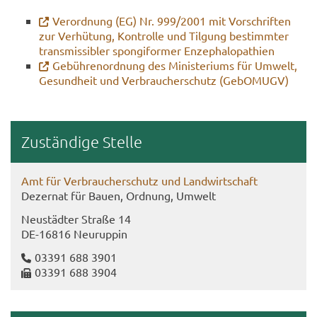
Ver­ord­nung (EG) Nr. 999/2001 mit Vor­schrif­ten
zur Ver­hü­tung, Kon­trol­le und Til­gung be­stimm­ter
trans­mis­si­bler spon­gi­for­mer En­ze­pha­lo­pa­thien
Ge­büh­ren­ord­nung des Mi­nis­te­ri­ums für Um­welt,
Ge­sund­heit und Ver­brau­cher­schutz (Ge­bO­MUGV)
Zu­stän­di­ge Stel­le
Amt für Ver­brau­cher­schutz und Land­wirt­schaft
De­zer­nat für Bauen, Ord­nung, Um­welt
Neu­städ­ter Stra­ße 14
DE-​16816 Neu­rup­pin
03391 688 3901
03391 688 3904