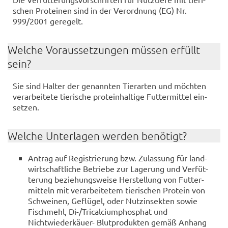
schen Pro­te­inen sind in der Ver­ord­nung (EG) Nr.
999/2001 ge­re­gelt.
Wel­che Vor­aus­set­zun­gen müs­sen er­füllt
sein?
Sie sind Hal­ter der ge­nann­ten Tier­ar­ten und möch­ten
ver­ar­bei­te­te tie­ri­sche pro­te­in­hal­ti­ge Fut­ter­mit­tel ein­
set­zen.
Wel­che Un­ter­la­gen wer­den be­nö­tigt?
An­trag auf Re­gis­trie­rung bzw. Zu­las­sung für land­
wirt­schaft­li­che Be­trie­be zur La­ge­rung und Ver­füt­
te­rung be­zie­hungs­wei­se Her­stel­lung von Fut­ter­
mit­teln mit ver­ar­bei­te­tem tie­ri­schen Pro­te­in von
Schwei­nen, Ge­flü­gel, oder Nut­zin­sek­ten sowie
Fisch­mehl, Di-/Tri­cal­ci­um­phos­phat und
Nichtwiederkäuer-​ Blut­pro­duk­ten gemäß An­hang