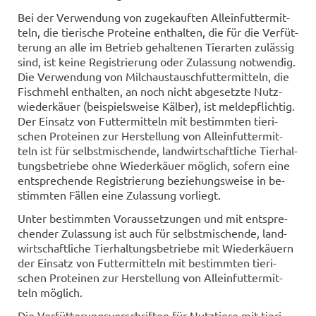
Bei der Ver­wen­dung von zu­ge­kauf­ten Al­lein­fut­ter­mit­
teln, die tie­ri­sche Pro­te­ine ent­hal­ten, die für die Ver­füt­
te­rung an alle im Be­trieb ge­hal­te­nen Tier­ar­ten zu­läs­sig
sind, ist keine Re­gis­trie­rung oder Zu­las­sung not­wen­dig.
Die Ver­wen­dung von Milchaus­tausch­fut­ter­mit­teln, die
Fisch­mehl ent­hal­ten, an noch nicht ab­ge­setz­te Nut­z­
wie­der­käu­er (bei­spiels­wei­se Käl­ber), ist mel­de­pflich­tig.
Der Ein­satz von Fut­ter­mit­teln mit be­stimm­ten tie­ri­
schen Pro­te­inen zur Her­stel­lung von Al­lein­fut­ter­mit­
teln ist für selbst­mi­schen­de, land­wirt­schaft­li­che Tier­hal­
tungs­be­trie­be ohne Wie­der­käu­er mög­lich, so­fern eine
ent­spre­chen­de Re­gis­trie­rung be­zie­hungs­wei­se in be­
stimm­ten Fäl­len eine Zu­las­sung vor­liegt.
Unter be­stimm­ten Vor­aus­set­zun­gen und mit ent­spre­
chen­der Zu­las­sung ist auch für selbst­mi­schen­de, land­
wirt­schaft­li­che Tier­hal­tungs­be­trie­be mit Wie­der­käu­ern
der Ein­satz von Fut­ter­mit­teln mit be­stimm­ten tie­ri­
schen Pro­te­inen zur Her­stel­lung von Al­lein­fut­ter­mit­
teln mög­lich.
Die Ver­füt­te­rungs­vor­schrif­ten für Nutz­tie­re mit tie­ri­