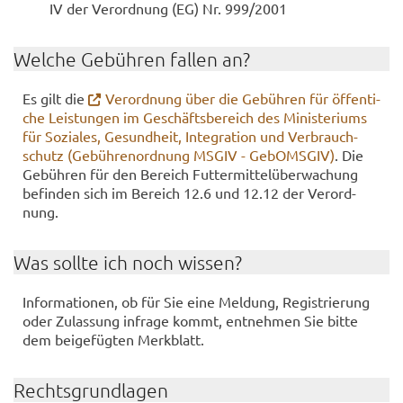
IV der Ver­ord­nung (EG) Nr. 999/2001
Wel­che Ge­büh­ren fal­len an?
Es gilt die
Ver­ord­nung über die Ge­büh­ren für öf­fen­ti­
che Leis­tun­gen im Ge­schäfts­be­reich des Mi­nis­te­ri­ums
für So­zia­les, Ge­sund­heit, In­te­gra­ti­on und Ver­brauch­
schutz (Ge­büh­ren­ord­nung MSGIV - Ge­bOMS­GIV)
. Die
Ge­büh­ren für den Be­reich Fut­ter­mit­tel­über­wa­chung
be­fin­den sich im Be­reich 12.6 und 12.12 der Ver­ord­
nung.
Was soll­te ich noch wis­sen?
In­for­ma­tio­nen, ob für Sie eine Mel­dung, Re­gis­trie­rung
oder Zu­las­sung in­fra­ge kommt, ent­neh­men Sie bitte
dem bei­gefüg­ten Merk­blatt.
Rechts­grund­la­gen