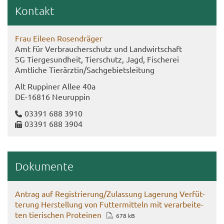
Kon­takt
Frau Ei­le­en Ro­sen­drä­ger
Amt für Ver­brau­cher­schutz und Land­wirt­schaft
SG Tier­ge­sund­heit, Tier­schutz, Jagd, Fi­sche­rei
Amt­li­che Tier­ärz­tin/Sach­ge­biets­lei­tung
Alt Rup­pi­ner Allee 40a
DE-​16816 Neu­rup­pin
03391 688 3910
03391 688 3904
Do­ku­men­te
An­trag auf Re­gis­trie­rung/Zu­las­sung La­ge­rung Ver­füt­
te­rung Her­stel­lung von Fut­ter­mit­teln mit ver­ar­bei­te­
ten tie­ri­schen Pro­te­inen
678 kB