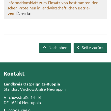
In­for­ma­ti­ons­blatt zum Ein­satz von be­stimm­ten tie­ri­
schen Pro­te­inen in land­wirt­schaft­li­chen Be­trie­
ben
441 kB
Nach oben
Seite zurück
Kontakt
Landkreis Ostprignitz-Ruppin
Standort Virchowstraße Neuruppin
Virchowstraße 14–16
DE-16816 Neuruppin
03391 688 0