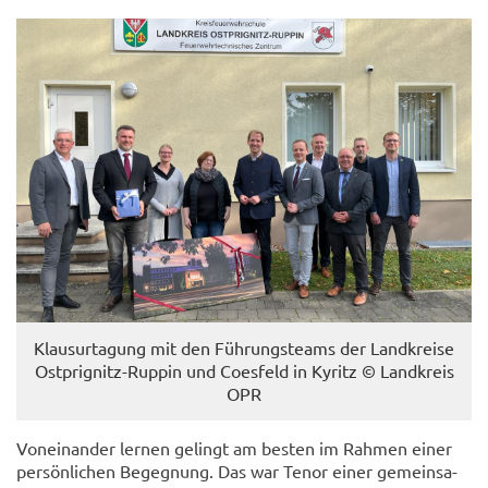
Klau­sur­ta­gung mit den Füh­rungs­teams der Land­krei­se
Ostprignitz-​Ruppin und Coes­feld in Ky­ritz © Land­kreis
OPR
Von­ein­an­der ler­nen ge­lingt am bes­ten im Rah­men einer
per­sön­li­chen Be­geg­nung. Das war Tenor einer ge­mein­sa­