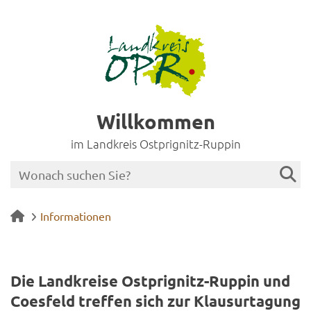
Willkommen
im Landkreis Ostprignitz-Ruppin
Informationen
Die Land­krei­se Ostprignitz-​Ruppin und
Coes­feld tref­fen sich zur Klau­sur­ta­gung