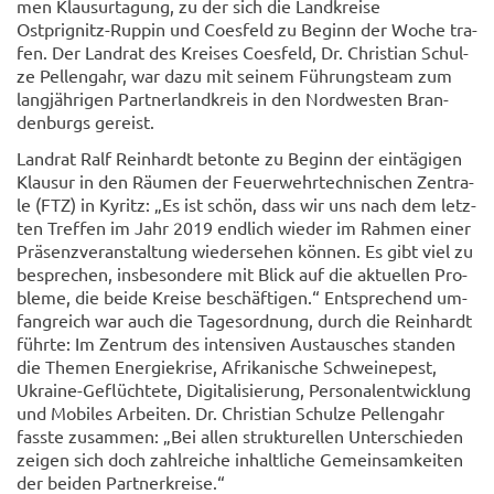
men Klau­sur­ta­gung, zu der sich die Land­krei­se
Ostprignitz-​Ruppin und Coes­feld zu Be­ginn der Woche tra­
fen. Der Land­rat des Krei­ses Coes­feld, Dr. Chris­ti­an Schul­
ze Pel­len­gahr, war dazu mit sei­nem Füh­rungs­team zum
lang­jäh­ri­gen Part­ner­land­kreis in den Nord­wes­ten Bran­
den­burgs ge­reist.
Land­rat Ralf Rein­hardt be­ton­te zu Be­ginn der ein­tä­gi­gen
Klau­sur in den Räu­men der Feu­er­wehr­tech­ni­schen Zen­tra­
le (FTZ) in Ky­ritz: „Es ist schön, dass wir uns nach dem letz­
ten Tref­fen im Jahr 2019 end­lich wie­der im Rah­men einer
Prä­senz­ver­an­stal­tung wie­der­se­hen kön­nen. Es gibt viel zu
be­spre­chen, ins­be­son­de­re mit Blick auf die ak­tu­el­len Pro­
ble­me, die beide Krei­se be­schäf­ti­gen.“ Ent­spre­chend um­
fang­reich war auch die Ta­ges­ord­nung, durch die Rein­hardt
führ­te: Im Zen­trum des in­ten­si­ven Aus­tau­sches stan­den
die The­men En­er­gie­kri­se, Afri­ka­ni­sche Schwei­ne­pest,
Ukraine-​Geflüchtete, Di­gi­ta­li­sie­rung, Per­so­nal­ent­wick­lung
und Mo­bi­les Ar­bei­ten. Dr. Chris­ti­an Schul­ze Pel­len­gahr
fass­te zu­sam­men: „Bei allen struk­tu­rel­len Un­ter­schie­den
zei­gen sich doch zahl­rei­che in­halt­li­che Ge­mein­sam­kei­ten
der bei­den Part­ner­krei­se.“