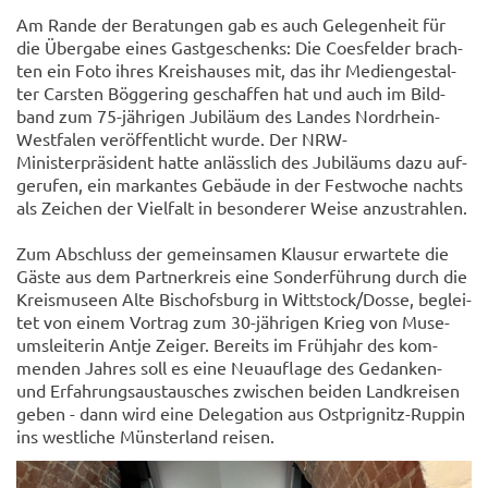
Am Rande der Be­ra­tun­gen gab es auch Ge­le­gen­heit für
die Über­ga­be eines Gast­ge­schenks: Die Coes­fel­der brach­
ten ein Foto ihres Kreis­hau­ses mit, das ihr Me­di­en­ge­stal­
ter Cars­ten Bög­ge­ring ge­schaf­fen hat und auch im Bild­
band zum 75-​jährigen Ju­bi­lä­um des Lan­des Nordrhein-​
Westfalen ver­öf­fent­licht wurde. Der NRW-​
Ministerpräsident hatte an­läss­lich des Ju­bi­lä­ums dazu auf­
ge­ru­fen, ein mar­kan­tes Ge­bäu­de in der Fest­wo­che nachts
als Zei­chen der Viel­falt in be­son­de­rer Weise an­zu­strah­len.
Zum Ab­schluss der ge­mein­sa­men Klau­sur er­war­te­te die
Gäste aus dem Part­ner­kreis eine Son­der­füh­rung durch die
Kreis­mu­se­en Alte Bi­schofs­burg in Witt­stock/Dosse, be­glei­
tet von einem Vor­trag zum 30-​jährigen Krieg von Mu­se­
ums­lei­te­rin Antje Zei­ger. Be­reits im Früh­jahr des kom­
men­den Jah­res soll es eine Neu­auf­la­ge des Gedanken-​
und Er­fah­rungs­aus­tau­sches zwi­schen bei­den Land­krei­sen
geben - dann wird eine De­le­ga­ti­on aus Ostprignitz-​Ruppin
ins west­li­che Müns­ter­land rei­sen.