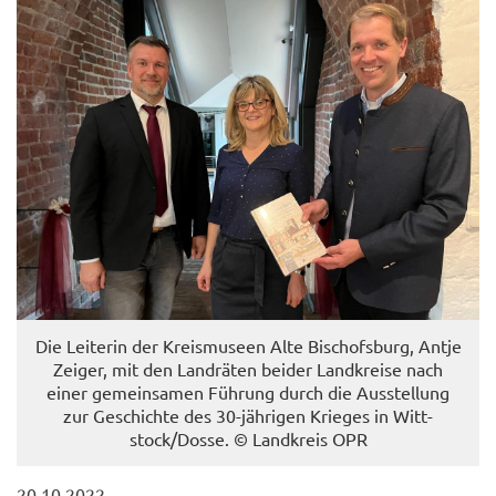
Die Lei­te­rin der Kreis­mu­se­en Alte Bi­schofs­burg, Antje
Zei­ger, mit den Land­rä­ten bei­der Land­krei­se nach
einer ge­mein­sa­men Füh­rung durch die Aus­stel­lung
zur Ge­schich­te des 30-​jährigen Krie­ges in Witt­
stock/Dosse. © Land­kreis OPR
20.10.2022