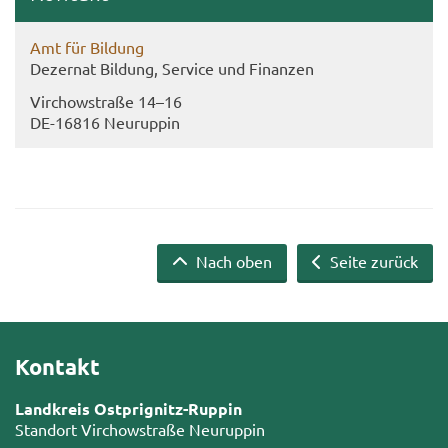
Amt für Bil­dung
De­zer­nat Bil­dung, Ser­vice und Fi­nan­zen
Virch­ow­stra­ße 14–16
DE-​16816 Neu­rup­pin
Nach oben
Seite zurück
Kontakt
Landkreis Ostprignitz-Ruppin
Standort Virchowstraße Neuruppin