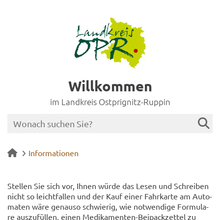
Willkommen
im Landkreis Ostprignitz-Ruppin
Informationen
Stel­len Sie sich vor, Ihnen würde das Lesen und Schrei­ben
nicht so leicht­fal­len und der Kauf einer Fahr­kar­te am Au­to­
ma­ten wäre ge­nau­so schwie­rig, wie not­wen­di­ge For­mu­la­
re aus­zu­fül­len, einen Medikamenten-​Beipackzettel zu