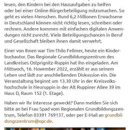
lesen, den Kin­dern bei den Haus­auf­ga­ben zu hel­fen
oder bei einer Online-​Bürgerbeteiligung mit­zu­ma­chen. So
geht es vie­len Men­schen. Rund 6,2 Mil­lio­nen Er­wach­se­ne
in Deutsch­land kön­nen nicht rich­tig lesen, schrei­ben oder
rech­nen. An­de­re kom­men mit ein­fa­chen di­gi­ta­len An­wen­
dun­gen nicht zu­recht. Viele Be­tei­li­gungs­chan­cen in Beruf
und Ge­sell­schaft blei­ben ihnen damit ver­wehrt.
Einer von Ihnen war Tim-​Thilo Fell­mer, heute ein Kin­der­
buch­au­tor. Das Re­gio­na­le Grund­bil­dungs­zen­trum des
Land­krei­ses Ostprignitz-​Ruppin hat ihn ein­ge­la­den. Am
Mitt­woch, 16. No­vem­ber 2022, er­zählt er aus sei­nem
Leben und lädt zur an­schlie­ßen­den Dis­kus­si­on ein. Die
Ver­an­stal­tung be­ginnt um 13.30 Uhr in der Kreis­volks­
hoch­schu­le in Neu­rup­pin in der Alt Rup­pi­ner Allee 39 im
Haus D, Raum 152 (1. Etage).
Haben wir Ihr In­ter­es­se ge­weckt? Dann mel­den Sie sich
bitte an bei Frau Spad vom Re­gio­na­len Grund­bil­dungs­zen­
trum, Te­le­fon 03391 769137, oder per E-​Mail an
grund­bil­
dungs­zen­trum@opr.de
.