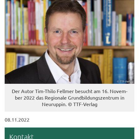
Der Autor Tim-​Thilo Fell­mer be­sucht am 16. No­vem­
ber 2022 das Re­gio­na­le Grund­bil­dungs­zen­trum in
Neu­rup­pin. © TTF-​Verlag
08.11.2022
Kon­takt