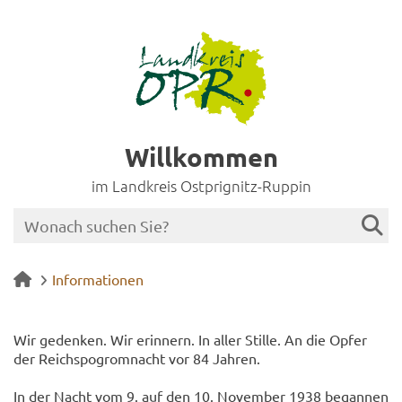
Willkommen
im Landkreis Ostprignitz-Ruppin
Informationen
Wir ge­den­ken. Wir er­in­nern. In aller Stil­le. An die Opfer
der Reichs­po­grom­nacht vor 84 Jah­ren.
In der Nacht vom 9. auf den 10. No­vem­ber 1938 be­gan­nen