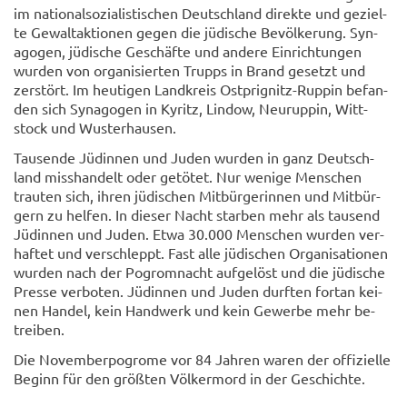
im na­tio­nal­so­zia­lis­ti­schen Deutsch­land di­rek­te und ge­ziel­
te Ge­walt­ak­tio­nen gegen die jü­di­sche Be­völ­ke­rung. Syn­
ago­gen, jü­di­sche Ge­schäf­te und an­de­re Ein­rich­tun­gen
wur­den von or­ga­ni­sier­ten Trupps in Brand ge­setzt und
zer­stört. Im heu­ti­gen Land­kreis Ostprignitz-​Ruppin be­fan­
den sich Syn­ago­gen in Ky­ritz, Lin­dow, Neu­rup­pin, Witt­
stock und Wus­ter­hau­sen.
Tau­sen­de Jü­din­nen und Juden wur­den in ganz Deutsch­
land miss­han­delt oder ge­tö­tet. Nur we­ni­ge Men­schen
trau­ten sich, ihren jü­di­schen Mit­bür­ge­rin­nen und Mit­bür­
gern zu hel­fen. In die­ser Nacht star­ben mehr als tau­send
Jü­din­nen und Juden. Etwa 30.000 Men­schen wur­den ver­
haf­tet und ver­schleppt. Fast alle jü­di­schen Or­ga­ni­sa­tio­nen
wur­den nach der Po­grom­nacht auf­ge­löst und die jü­di­sche
Pres­se ver­bo­ten. Jü­din­nen und Juden durf­ten fort­an kei­
nen Han­del, kein Hand­werk und kein Ge­wer­be mehr be­
trei­ben.
Die No­vem­ber­po­gro­me vor 84 Jah­ren waren der of­fi­zi­el­le
Be­ginn für den größ­ten Völ­ker­mord in der Ge­schich­te.