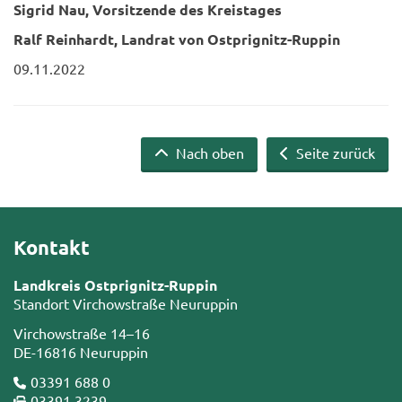
Sig­rid Nau, Vor­sit­zen­de des Kreis­ta­ges
Ralf Rein­hardt, Land­rat von Ostprignitz-​Ruppin
09.11.2022
Nach oben
Seite zurück
Kontakt
Landkreis Ostprignitz-Ruppin
Standort Virchowstraße Neuruppin
Virchowstraße 14–16
DE-16816 Neuruppin
03391 688 0
03391 3239