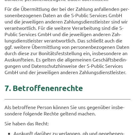
Für die Über­mitt­lung der bei der Zah­lung an­fal­len­den per­
so­nen­be­zo­ge­nen Daten an die S-​Public Ser­vices GmbH
und die je­wei­li­gen an­de­ren Zah­lungs­dienst­leis­ter sind wir
ver­ant­wort­lich. Für die wei­te­re Ver­ar­bei­tung sind die S-​
Public Ser­vices GmbH und die je­wei­li­gen an­de­ren Zah­
lungs­dienst­leis­ter ver­ant­wort­lich. Das schließt auch die
ggf. wei­te­re Über­mitt­lung von per­so­nen­be­zo­ge­nen Daten
durch diese zur Bo­ni­täts­fest­stel­lung ein, ins­be­son­de­re an
Aus­kunftei­en. Es gel­ten die all­ge­mei­nen Ge­schäfts­be­din­
gun­gen und Da­ten­schutz­hin­wei­se der S-​Public Ser­vices
GmbH und der je­wei­li­gen an­de­ren Zah­lungs­dienst­leis­ter.
7. Be­trof­fe­nen­rech­te
Als be­trof­fe­ne Per­son kön­nen Sie uns ge­gen­über ins­be­
son­de­re fol­gen­de Rech­te gel­tend ma­chen.
Sie haben das Recht:
Aus­kunft dar­über zu ver­lan­gen, ob und ge­ge­be­nen­