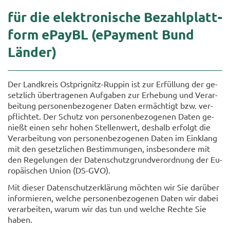
für die elek­tro­ni­sche Be­zahl­platt­
form ePayBL (ePay­ment Bund
Län­der)
Der Land­kreis Ostprignitz-​Ruppin ist zur Er­fül­lung der ge­
setz­lich über­tra­ge­nen Auf­ga­ben zur Er­he­bung und Ver­ar­
bei­tung per­so­nen­be­zo­ge­ner Daten er­mäch­tigt bzw. ver­
pflich­tet. Der Schutz von per­so­nen­be­zo­ge­nen Daten ge­
nießt einen sehr hohen Stel­len­wert, des­halb er­folgt die
Ver­ar­bei­tung von per­so­nen­be­zo­ge­nen Daten im Ein­klang
mit den ge­setz­li­chen Be­stim­mun­gen, ins­be­son­de­re mit
den Re­ge­lun­gen der Da­ten­schutz­grund­ver­ord­nung der Eu­
ro­päi­schen Union (DS-​GVO).
Mit die­ser Da­ten­schutz­er­klä­rung möch­ten wir Sie dar­über
in­for­mie­ren, wel­che per­so­nen­be­zo­ge­nen Daten wir dabei
ver­ar­bei­ten, warum wir das tun und wel­che Rech­te Sie
haben.