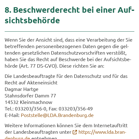
8. Be­schwer­de­recht bei einer Auf­
sichts­be­hör­de
Wenn Sie der An­sicht sind, dass eine Ver­ar­bei­tung der Sie
be­tref­fen­den per­so­nen­be­zo­ge­nen Daten gegen die gel­
ten­den ge­setz­li­chen Da­ten­schutz­vor­schrif­ten ver­stößt,
haben Sie das Recht auf Be­schwer­de bei der Auf­sichts­be­
hör­de (Art. 77 DS-​GVO). Diese rich­ten Sie an:
Die Lan­des­be­auf­trag­te für den Da­ten­schutz und für das
Recht auf Ak­ten­ein­sicht
Dag­mar Hart­ge
Stahns­dor­fer Damm 77
14532 Klein­mach­now
Tel.: 033203/356-0, Fax: 033203/356-​49
E-​Mail:
Post­stel­le@LDA.Bran­den­burg.de
Wei­te­re In­for­ma­tio­nen kön­nen Sie dem In­ter­net­auf­tritt
der Lan­des­be­auf­trag­ten unter
https://www.lda.bran­
den­burg.de
ent­neh­men.