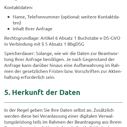
Kon­takt­da­ten:
Name, Te­le­fon­num­mer (op­tio­nal: wei­te­re Kon­takt­da­
ten)
In­halt Ihrer An­fra­ge
Rechts­grund­la­ge: Ar­ti­kel 6 Ab­satz 1 Buch­sta­be e DS-​GVO
in Ver­bin­dung mit § 5 Ab­satz 1 Bb­gDSG
Spei­cher­dau­er: So­lan­ge, wie wir die Daten zur Be­ant­wor­
tung Ihrer An­fra­ge be­nö­ti­gen. Je nach Ge­gen­stand der
An­fra­ge kann dar­über hin­aus eine Auf­be­wah­rung im Rah­
men der ge­setz­li­chen Fris­ten bzw. Vor­schrif­ten zur Ak­ten­
hal­tung er­for­der­lich sein.
5. Her­kunft der Daten
In der Regel geben Sie Ihre Daten selbst an. Zu­sätz­lich
wer­den diese bei Ver­an­las­sung einer di­gi­ta­len Ver­wal­
tungs­leis­tung teils im Rah­men der Be­an­tra­gung aus Ihrem