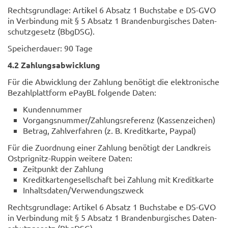
Rechts­grund­la­ge: Ar­ti­kel 6 Ab­satz 1 Buch­sta­be e DS-​GVO
in Ver­bin­dung mit § 5 Ab­satz 1 Bran­den­bur­gi­sches Da­ten­
schutz­ge­setz (Bb­gDSG).
Spei­cher­dau­er: 90 Tage
4.2 Zah­lungs­ab­wick­lung
Für die Ab­wick­lung der Zah­lung be­nö­tigt die elek­tro­ni­sche
Be­zahl­platt­form ePayBL fol­gen­de Daten:
Kun­den­num­mer
Vor­gangs­num­mer/Zah­lungs­re­fe­renz (Kas­sen­zei­chen)
Be­trag, Zahl­ver­fah­ren (z. B. Kre­dit­kar­te, Pay­pal)
Für die Zu­ord­nung einer Zah­lung be­nö­tigt der Land­kreis
Ostprignitz-​Ruppin wei­te­re Daten:
Zeit­punkt der Zah­lung
Kre­dit­kar­ten­ge­sell­schaft bei Zah­lung mit Kre­dit­kar­te
In­halts­da­ten/Ver­wen­dungs­zweck
Rechts­grund­la­ge: Ar­ti­kel 6 Ab­satz 1 Buch­sta­be e DS-​GVO
in Ver­bin­dung mit § 5 Ab­satz 1 Bran­den­bur­gi­sches Da­ten­