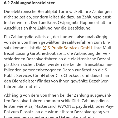
6.2 Zah­lungs­dienst­leis­ter
Die elek­tro­ni­sche Be­zahl­platt­form wi­ckelt Ihre Zah­lun­gen
nicht selbst ab, son­dern lei­tet sie dazu an Zah­lungs­dienst­
leis­ter wei­ter. Der Land­kreis Ostprignitz-​Ruppin er­hält im
An­schluss an Ihre Zah­lung nur die Be­stä­ti­gung.
Ein Zah­lungs­dienst­leis­ter, der immer – also un­ab­hän­gig
von dem von Ihnen ge­wähl­ten Be­zahl­ver­fah­ren zum Ein­
satz kommt – ist die
S-​Public Ser­vices GmbH
. Ihre Multi-​
Bezahllösung Gi­roCh­eck­out stellt die An­bin­dung der ver­
schie­de­nen Be­zahl­ver­fah­ren an die elek­tro­ni­sche Be­zahl­
platt­form si­cher. Dabei wer­den die bei der Trans­ak­ti­on an­
fal­len­den per­so­nen­be­zo­ge­nen Daten zu­nächst an die S-​
Public Ser­vices GmbH über Gi­roCh­eck­out und da­nach an
den Dienst­leis­ter für das von Ihnen ge­wähl­te Be­zahl­ver­
fah­ren über­mit­telt.
Ab­hän­gig von dem von Ihnen bei der Zah­lung aus­ge­wähl­
ten Be­zahl­ver­fah­ren kom­men schließ­lich Zah­lungs­dienst­
leis­ter wie Visa, Mas­ter­card, PAYO­NE, pay­di­rekt, oder Pay­
Pal zum Ein­satz, an die wir mit Ihrem Be­zahl­vor­gang ver­
bun­de­ne per­so­nen­be­zo­ge­ne Daten über­mit­teln.