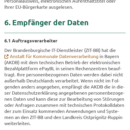
Per­so­nal­aus­weis, elek­tro­ni­schen Auf­ent­halts­ti­tel oder
Ihrer EU-​Bürgerkarte aus­ge­le­sen.
6. Emp­fän­ger der Daten
6.1 Auf­trags­ver­ar­bei­ter
Der Bran­den­bur­gi­sche IT-​Dienstleister (ZIT-​BB) hat die
An­stalt für Kom­mu­na­le Da­ten­ver­ar­bei­tung
in Bay­ern
(AKDB) mit dem tech­ni­schen Be­trieb der elek­tro­ni­schen
Be­zahl­platt­form ePayBL in sei­nen Re­chen­zen­tren be­auf­
tragt. Ihre per­so­nen­be­zo­ge­nen Daten wer­den dabei nicht
au­ßer­halb Deutsch­lands ver­ar­bei­tet. Wenn nicht im Fol­
gen­den an­ders an­ge­ge­ben, emp­fängt die AKDB die in die­
ser Da­ten­schutz­er­klä­rung an­ge­ge­be­nen per­so­nen­be­zo­ge­
nen Daten und kann diese zur Be­ar­bei­tung von Stö­run­gen
oder An­fra­gen zu­sam­men mit tech­ni­schen Pro­to­koll­da­ten
der zum Ein­satz kom­men­den An­wen­dun­gen und Sys­te­
men an den ZIT-​BB und den Land­kreis Ostprignitz-​Ruppin
wei­ter­lei­ten.