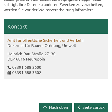
sich­tigt, Ihre Daten zu an­de­ren Zwe­cken zu ver­ar­bei­ten,
wer­den Sie vor der Wei­ter­ver­ar­bei­tung in­for­miert.
Kon­takt
Amt für öf­fent­li­che Si­cher­heit und Ver­kehr
De­zer­nat für Bauen, Ord­nung, Um­welt
Heinrich-​Rau-Straße 27–30
DE-​16816 Neu­rup­pin
03391 688 3600
03391 688 3602
Nach oben
Seite zurück