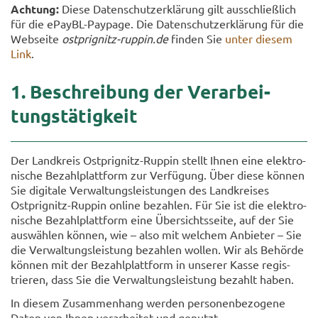
Ach­tung:
Diese Da­ten­schutz­er­klä­rung gilt aus­schließ­lich
für die ePayBL-​Paypage. Die Da­ten­schutz­er­klä­rung für die
Web­sei­te
ostprignitz-​ruppin.de
fin­den Sie
unter die­sem
Link
.
1. Be­schrei­bung der Ver­ar­bei­
tungs­tä­tig­keit
Der Land­kreis Ostprignitz-​Ruppin stellt Ihnen eine elek­tro­
ni­sche Be­zahl­platt­form zur Ver­fü­gung. Über diese kön­nen
Sie di­gi­ta­le Ver­wal­tungs­leis­tun­gen des Land­krei­ses
Ostprignitz-​Ruppin on­line be­zah­len. Für Sie ist die elek­tro­
ni­sche Be­zahl­platt­form eine Über­sichts­sei­te, auf der Sie
aus­wäh­len kön­nen, wie – also mit wel­chem An­bie­ter – Sie
die Ver­wal­tungs­leis­tung be­zah­len wol­len. Wir als Be­hör­de
kön­nen mit der Be­zahl­platt­form in un­se­rer Kasse re­gis­
trie­ren, dass Sie die Ver­wal­tungs­leis­tung be­zahlt haben.
In die­sem Zu­sam­men­hang wer­den per­so­nen­be­zo­ge­ne
Daten von Ihnen ver­ar­bei­tet und ge­nutzt.