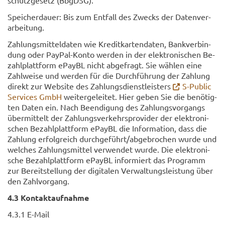
schutz­ge­setz (Bb­gDSG).
Spei­cher­dau­er: Bis zum Ent­fall des Zwecks der Da­ten­ver­
ar­bei­tung.
Zah­lungs­mit­tel­da­ten wie Kre­dit­kar­ten­da­ten, Bank­ver­bin­
dung oder PayPal-​Konto wer­den in der elek­tro­ni­schen Be­
zahl­platt­form ePayBL nicht ab­ge­fragt. Sie wäh­len eine
Zahl­wei­se und wer­den für die Durch­füh­rung der Zah­lung
di­rekt zur Web­site des Zah­lungs­dienst­leis­ters
S-​Public
Ser­vices GmbH
wei­ter­ge­lei­tet. Hier geben Sie die be­nö­tig­
ten Daten ein. Nach Be­en­di­gung des Zah­lungs­vor­gangs
über­mit­telt der Zah­lungs­ver­kehrs­pro­vi­der der elek­tro­ni­
schen Be­zahl­platt­form ePayBL die In­for­ma­ti­on, dass die
Zah­lung er­folg­reich durch­ge­führt/ab­ge­bro­chen wurde und
wel­ches Zah­lungs­mit­tel ver­wen­det wurde. Die elek­tro­ni­
sche Be­zahl­platt­form ePayBL in­for­miert das Pro­gramm
zur Be­reit­stel­lung der di­gi­ta­len Ver­wal­tungs­leis­tung über
den Zahl­vor­gang.
4.3 Kon­takt­auf­nah­me
4.3.1 E-​Mail