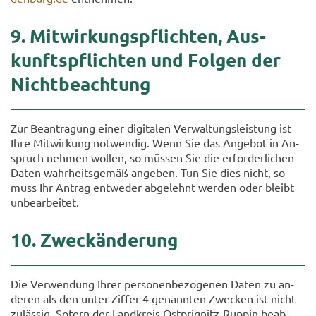
9. Mit­wir­kungs­pflich­ten, Aus­
kunfts­pflich­ten und Fol­gen der
Nicht­be­ach­tung
Zur Be­an­tra­gung einer di­gi­ta­len Ver­wal­tungs­leis­tung ist
Ihre Mit­wir­kung not­wen­dig. Wenn Sie das An­ge­bot in An­
spruch neh­men wol­len, so müs­sen Sie die er­for­der­li­chen
Daten wahr­heits­ge­mäß an­ge­ben. Tun Sie dies nicht, so
muss Ihr An­trag ent­we­der ab­ge­lehnt wer­den oder bleibt
un­be­ar­bei­tet.
10. Zweck­än­de­rung
Die Ver­wen­dung Ihrer per­so­nen­be­zo­ge­nen Daten zu an­
de­ren als den unter Zif­fer 4 ge­nann­ten Zwe­cken ist nicht
zu­läs­sig. So­fern der Land­kreis Ostprignitz-​Ruppin be­ab­