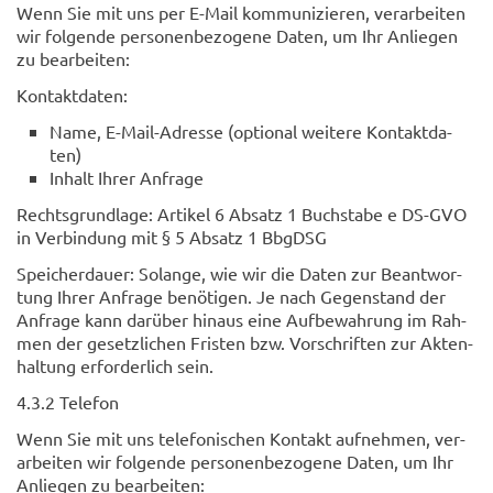
Wenn Sie mit uns per E-​Mail kom­mu­ni­zie­ren, ver­ar­bei­ten
wir fol­gen­de per­so­nen­be­zo­ge­ne Daten, um Ihr An­lie­gen
zu be­ar­bei­ten:
Kon­takt­da­ten:
Name, E-​Mail-Adresse (op­tio­nal wei­te­re Kon­takt­da­
ten)
In­halt Ihrer An­fra­ge
Rechts­grund­la­ge: Ar­ti­kel 6 Ab­satz 1 Buch­sta­be e DS-​GVO
in Ver­bin­dung mit § 5 Ab­satz 1 Bb­gDSG
Spei­cher­dau­er: So­lan­ge, wie wir die Daten zur Be­ant­wor­
tung Ihrer An­fra­ge be­nö­ti­gen. Je nach Ge­gen­stand der
An­fra­ge kann dar­über hin­aus eine Auf­be­wah­rung im Rah­
men der ge­setz­li­chen Fris­ten bzw. Vor­schrif­ten zur Ak­ten­
hal­tung er­for­der­lich sein.
4.3.2 Te­le­fon
Wenn Sie mit uns te­le­fo­ni­schen Kon­takt auf­neh­men, ver­
ar­bei­ten wir fol­gen­de per­so­nen­be­zo­ge­ne Daten, um Ihr
An­lie­gen zu be­ar­bei­ten: