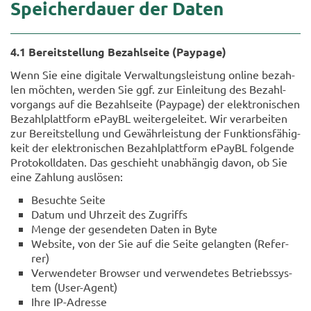
Spei­cher­dau­er der Daten
4.1 Be­reit­stel­lung Be­zahl­sei­te (Pay­page)
Wenn Sie eine di­gi­ta­le Ver­wal­tungs­leis­tung on­line be­zah­
len möch­ten, wer­den Sie ggf. zur Ein­lei­tung des Be­zahl­
vor­gangs auf die Be­zahl­sei­te (Pay­page) der elek­tro­ni­schen
Be­zahl­platt­form ePayBL wei­ter­ge­lei­tet. Wir ver­ar­bei­ten
zur Be­reit­stel­lung und Ge­währ­leis­tung der Funk­ti­ons­fä­hig­
keit der elek­tro­ni­schen Be­zahl­platt­form ePayBL fol­gen­de
Pro­to­koll­da­ten. Das ge­schieht un­ab­hän­gig davon, ob Sie
eine Zah­lung aus­lö­sen:
Be­such­te Seite
Datum und Uhr­zeit des Zu­griffs
Menge der ge­sen­de­ten Daten in Byte
Web­site, von der Sie auf die Seite ge­lang­ten (Re­fer­
rer)
Ver­wen­de­ter Brow­ser und ver­wen­de­tes Be­triebs­sys­
tem (User-​Agent)
Ihre IP-​Adresse