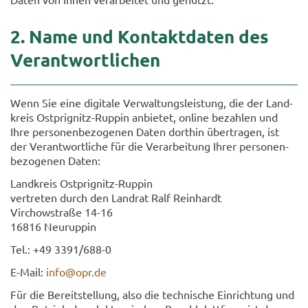
2. Name und Kon­takt­da­ten des
Ver­ant­wort­li­chen
Wenn Sie eine di­gi­ta­le Ver­wal­tungs­leis­tung, die der Land­
kreis Ostprignitz-​Ruppin an­bie­tet, on­line be­zah­len und
Ihre per­so­nen­be­zo­ge­nen Daten dort­hin über­tra­gen, ist
der Ver­ant­wort­li­che für die Ver­ar­bei­tung Ihrer per­so­nen­
be­zo­ge­nen Daten:
Land­kreis Ostprignitz-​Ruppin
ver­tre­ten durch den Land­rat Ralf Rein­hardt
Virch­ow­stra­ße 14-16
16816 Neu­rup­pin
Tel.: +49 3391/688-0
E-​Mail:
info@opr.de
Für die Be­reit­stel­lung, also die tech­ni­sche Ein­rich­tung und