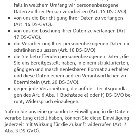
falls in wel­chem Um­fang wir per­so­nen­be­zo­ge­ne
Daten zu Ihrer Per­son ver­ar­bei­ten (Art. 15 DS-​GVO).
von uns die Be­rich­ti­gung Ihrer Daten zu ver­lan­gen
(Art. 16 DS-​GVO).
von uns die Lö­schung Ihrer Daten zu ver­lan­gen (Art.
17 DS-​GVO).
die Ver­ar­bei­tung Ihrer per­so­nen­be­zo­ge­nen Daten ein­
schrän­ken zu las­sen (Art. 18 DS-​GVO).
die Sie be­tref­fen­den per­so­nen­be­zo­ge­nen Daten, die
Sie uns be­reit­ge­stellt haben, in einem struk­tu­rier­ten,
gän­gi­gen und ma­schi­nen­les­ba­ren For­mat zu er­hal­ten
und diese Daten einem and­ren Ver­ant­wort­li­chen zu
über­mit­teln (Art. 20 DS-​GVO).
gegen jede Ver­ar­bei­tung, die auf der Rechts­grund­la­
gen des Art. 6 Abs. 1 Buch­sta­be e) oder f) DS-​GVO be­
ruht, Wi­der­spruch ein­zu­le­gen.
So­fern Sie uns eine ge­son­der­te Ein­wil­li­gung in die Da­ten­
ver­ar­bei­tung er­teilt haben, kön­nen Sie diese Ein­wil­li­gung
je­der­zeit mit Wir­kung für die Zu­kunft wi­der­ru­fen (Art. 7
Abs. 3 DS-​GVO).