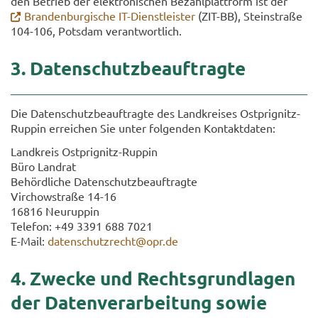
den Be­trieb der elek­tro­ni­schen Be­zahl­platt­form ist der
Bran­den­bur­gi­sche IT-​Dienstleister
(ZIT-​BB), Stein­stra­ße
104-​106, Pots­dam ver­ant­wort­lich.
3. Da­ten­schutz­be­auf­trag­te
Die Da­ten­schutz­be­auf­trag­te des Land­krei­ses Ostprignitz-​
Ruppin er­rei­chen Sie unter fol­gen­den Kon­takt­da­ten:
Land­kreis Ostprignitz-​Ruppin
Büro Land­rat
Be­hörd­li­che Da­ten­schutz­be­auf­trag­te
Virch­ow­stra­ße 14-16
16816 Neu­rup­pin
Te­le­fon: +49 3391 688 7021
E-​Mail:
da­ten­schutz­recht@opr.de
4. Zwe­cke und Rechts­grund­la­gen
der Da­ten­ver­ar­bei­tung sowie