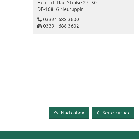
Heinrich-​Rau-Straße 27–30
DE-​16816 Neu­rup­pin
03391 688 3600
03391 688 3602
Nach oben
Seite zurück