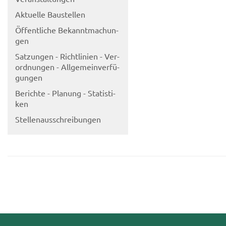
Ak­tu­el­le Bau­stel­len
Öf­fent­li­che Be­kannt­ma­chun­
gen
Sat­zun­gen - Richt­li­ni­en - Ver­
ord­nun­gen - All­ge­mein­ver­fü­
gun­gen
Be­rich­te - Pla­nung - Sta­tis­ti­
ken
Stel­len­aus­schrei­bun­gen