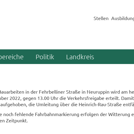
Stellen
Ausbildun
bereiche
Politik
Landkreis
u­ar­bei­ten in der Fehr­bel­li­ner Stra­ße in Neu­rup­pin wird am he
­ber 2022, gegen 13.00 Uhr die Ver­kehrs­frei­ga­be er­teilt. Dami
ng auf­ge­ho­ben, die Um­lei­tung über die Heinrich-​Rau-Straße ent­fäl
ie noch feh­len­de Fahr­bahn­mar­kie­rung er­fol­gen der Wit­te­rung e
en Zeit­punkt.