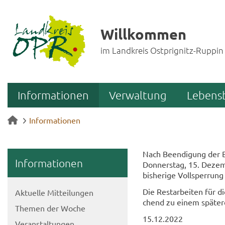
Willkommen
im Landkreis Ostprignitz-Ruppin
Informationen
Verwaltung
Lebens
Informationen
Nach Be­en­di­gung der Ba
In­for­ma­tio­nen
Don­ners­tag, 15. De­zem
bis­he­ri­ge Voll­sper­ru
Die Rest­ar­bei­ten für d
Ak­tu­el­le Mit­tei­lun­gen
chend zu einem spä­te­r
The­men der Woche
15.12.2022
Ver­an­stal­tun­gen