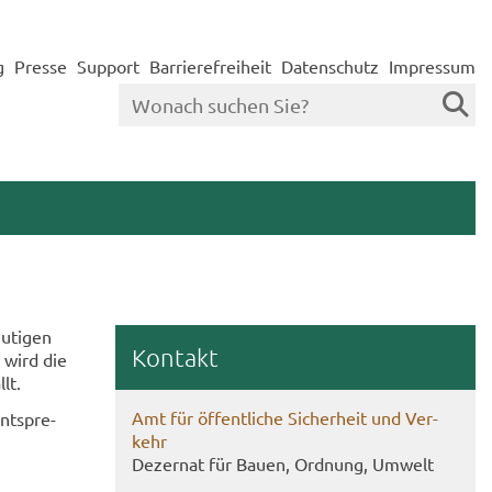
g
Presse
Support
Barrierefreiheit
Datenschutz
Impressum
u­ti­gen
Kon­takt
t wird die
lt.
Amt für öf­fent­li­che Si­cher­heit und Ver­
nt­spre­
kehr
De­zer­nat für Bauen, Ord­nung, Um­welt