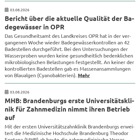
03.08.2026
Be­richt über die ak­tu­el­le Qua­li­tät der Ba­
de­ge­wäs­ser in OPR
Das Ge­sund­heits­amt des Land­krei­ses OPR hat in der ver­
gan­ge­nen Woche wie­der Ba­de­ge­wäs­ser­kon­trol­len an 42
Ba­de­stel­len durch­ge­führt. Bei den Un­ter­su­chun­gen der
Was­ser­pro­ben wur­den keine ge­sund­heit­lich be­denk­li­chen
mi­kro­bio­lo­gi­schen Be­las­tun­gen fest­ge­stellt. An kei­ner der
kon­trol­lier­ten Ba­de­stel­len gab es Mas­sen­an­samm­lun­gen
von Blau­al­gen (Cya­no­bak­te­ri­en).
Mehr
03.08.2026
MHB: Bran­den­burgs erste Uni­ver­si­täts­kli­
nik für Zahn­me­di­zin nimmt ihren Be­trieb
auf
Mit der ers­ten Uni­ver­si­täts­zahn­kli­nik Bran­den­burgs er­wei­
tert die Me­di­zi­ni­sche Hoch­schu­le Bran­den­burg Theo­dor
Fon­ta­ne (MHB) ab heute die zahn­me­di­zi­ni­sche Ver­sor­