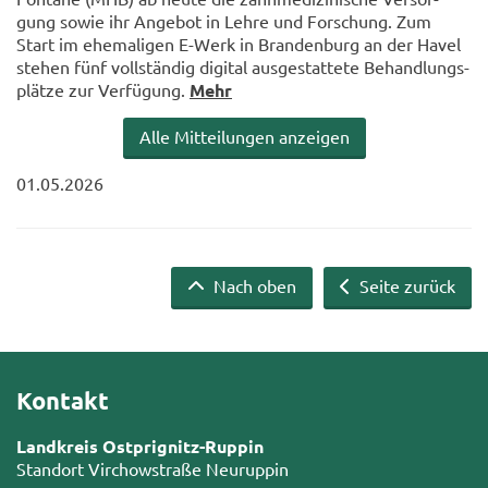
gung sowie ihr An­ge­bot in Lehre und For­schung. Zum
Start im ehe­ma­li­gen E-​Werk in Bran­den­burg an der Havel
ste­hen fünf voll­stän­dig di­gi­tal aus­ge­stat­te­te Be­hand­lungs­
plät­ze zur Ver­fü­gung.
Mehr
Alle Mit­tei­lun­gen an­zei­gen
01.05.2026
Nach oben
Seite zurück
Kontakt
Landkreis Ostprignitz-Ruppin
Standort Virchowstraße Neuruppin