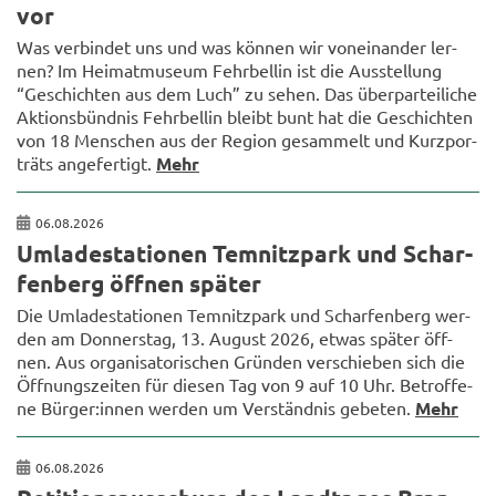
vor
Was ver­bin­det uns und was kön­nen wir von­ein­an­der ler­
nen? Im Hei­mat­mu­se­um Fehr­bel­lin ist die Aus­stel­lung
“Ge­schich­ten aus dem Luch” zu sehen. Das über­par­tei­li­che
Ak­ti­ons­bünd­nis Fehr­bel­lin bleibt bunt hat die Ge­schich­ten
von 18 Men­schen aus der Re­gi­on ge­sam­melt und Kurz­por­
träts an­ge­fer­tigt.
Mehr
06.08.2026
Um­la­de­sta­tio­nen Tem­nitz­park und Schar­
fen­berg öff­nen spä­ter
Die Um­la­de­sta­tio­nen Tem­nitz­park und Schar­fen­berg wer­
den am Don­ners­tag, 13. Au­gust 2026, etwas spä­ter öff­
nen. Aus or­ga­ni­sa­to­ri­schen Grün­den ver­schie­ben sich die
Öff­nungs­zei­ten für die­sen Tag von 9 auf 10 Uhr. Be­trof­fe­
ne Bür­ger:innen wer­den um Ver­ständ­nis ge­be­ten.
Mehr
06.08.2026