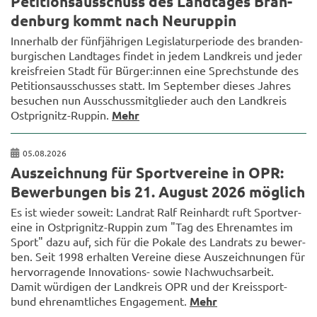
Pe­ti­ti­ons­aus­schuss des Land­ta­ges Bran­
den­burg kommt nach Neu­rup­pin
In­ner­halb der fünf­jäh­ri­gen Le­gis­la­tur­pe­ri­ode des bran­den­
bur­gi­schen Land­ta­ges fin­det in jedem Land­kreis und jeder
kreis­frei­en Stadt für Bür­ger:innen eine Sprech­stun­de des
Pe­ti­ti­ons­aus­schus­ses statt. Im Sep­tem­ber die­ses Jah­res
be­su­chen nun Aus­schuss­mit­glie­der auch den Land­kreis
Ostprignitz-​Ruppin.
Mehr
05.08.2026
Aus­zeich­nung für Sport­ver­ei­ne in OPR:
Be­wer­bun­gen bis 21. Au­gust 2026 mög­lich
Es ist wie­der so­weit: Land­rat Ralf Rein­hardt ruft Sport­ver­
ei­ne in Ostprignitz-​Ruppin zum "Tag des Eh­ren­am­tes im
Sport" dazu auf, sich für die Po­ka­le des Land­rats zu be­wer­
ben. Seit 1998 er­hal­ten Ver­ei­ne diese Aus­zeich­nun­gen für
her­vor­ra­gen­de Innovations-​ sowie Nach­wuchs­ar­beit.
Damit wür­di­gen der Land­kreis OPR und der Kreis­sport­
bund eh­ren­amt­li­ches En­ga­ge­ment.
Mehr