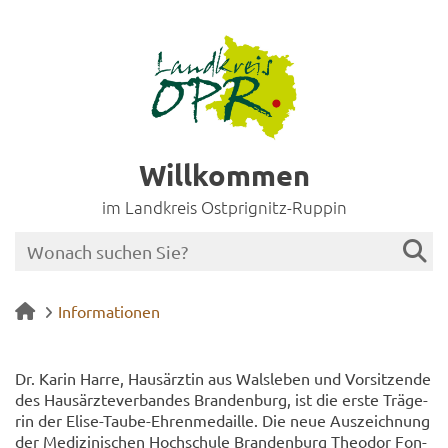
Willkommen
im Landkreis Ostprignitz-Ruppin
Informationen
Dr. Karin Harre, Haus­ärz­tin aus Wals­le­ben und Vor­sit­zen­de
des Haus­ärz­te­ver­ban­des Bran­den­burg, ist die erste Trä­ge­
rin der Elise-​Taube-Ehrenmedaille. Die neue Aus­zeich­nung
der Me­di­zi­ni­schen Hoch­schu­le Bran­den­burg Theo­dor Fon­