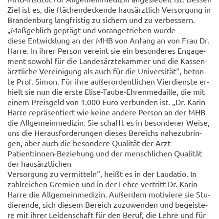
Ziel ist es, die flä­chen­de­cken­de haus­ärzt­lich Ver­sor­gung in
Bran­den­burg lang­fris­tig zu si­chern und zu ver­bes­sern.
„Maß­geb­lich ge­prägt und vor­an­ge­trie­ben wurde
diese Ent­wick­lung an der MHB von An­fang an von Frau Dr.
Harre. In ihrer Per­son ver­eint sie ein be­son­de­res En­ga­ge­
ment so­wohl für die Lan­des­ärz­te­kam­mer und die Kas­sen­
ärzt­li­che Ver­ei­ni­gung als auch für die Uni­ver­si­tät“, be­ton­
te Prof. Simon. Für ihre au­ßer­or­dent­li­chen Vier­diens­te er­
hielt sie nun die erste Elise-​Taube-Ehrenmedaille, die mit
einem Preis­geld von 1.000 Euro ver­bun­den ist. „Dr. Karin
Harre re­prä­sen­tiert wie keine an­de­re Per­son an der MHB
die All­ge­mein­me­di­zin. Sie schafft es in be­son­de­rer Weise,
uns die Her­aus­for­de­run­gen die­ses Be­reichs na­he­zu­brin­
gen, aber auch die be­son­de­re Qua­li­tät der Arzt-​
Patient:innen-​Beziehung und der mensch­li­chen Qua­li­tät
der haus­ärzt­li­chen
Ver­sor­gung zu ver­mit­teln“, heißt es in der Lau­da­tio. In
zahl­rei­chen Gre­mi­en und in der Lehre ver­tritt Dr. Karin
Harre die All­ge­mein­me­di­zin. Au­ßer­dem mo­ti­vie­re sie Stu­
die­ren­de, sich die­sem Be­reich zu­zu­wen­den und be­geis­te­
re mit ihrer Lei­den­schaft für den Beruf, die Lehre und für