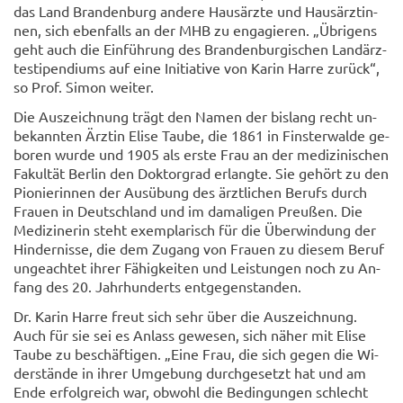
das Land Bran­den­burg an­de­re Haus­ärz­te und Haus­ärz­tin­
nen, sich eben­falls an der MHB zu en­ga­gie­ren. „Üb­ri­gens
geht auch die Ein­füh­rung des Bran­den­bur­gi­schen Land­ärz­
testi­pen­di­ums auf eine In­itia­ti­ve von Karin Harre zu­rück“,
so Prof. Simon wei­ter.
Die Aus­zeich­nung trägt den Namen der bis­lang recht un­
be­kann­ten Ärz­tin Elise Taube, die 1861 in Fins­ter­wal­de ge­
bo­ren wurde und 1905 als erste Frau an der me­di­zi­ni­schen
Fa­kul­tät Ber­lin den Dok­tor­grad er­lang­te. Sie ge­hört zu den
Pio­nie­rin­nen der Aus­übung des ärzt­li­chen Be­rufs durch
Frau­en in Deutsch­land und im da­ma­li­gen Preu­ßen. Die
Me­di­zi­ne­rin steht ex­em­pla­risch für die Über­win­dung der
Hin­der­nis­se, die dem Zu­gang von Frau­en zu die­sem Beruf
un­ge­ach­tet ihrer Fä­hig­kei­ten und Leis­tun­gen noch zu An­
fang des 20. Jahr­hun­derts ent­ge­gen­stan­den.
Dr. Karin Harre freut sich sehr über die Aus­zeich­nung.
Auch für sie sei es An­lass ge­we­sen, sich näher mit Elise
Taube zu be­schäf­ti­gen. „Eine Frau, die sich gegen die Wi­
der­stän­de in ihrer Um­ge­bung durch­ge­setzt hat und am
Ende er­folg­reich war, ob­wohl die Be­din­gun­gen schlecht