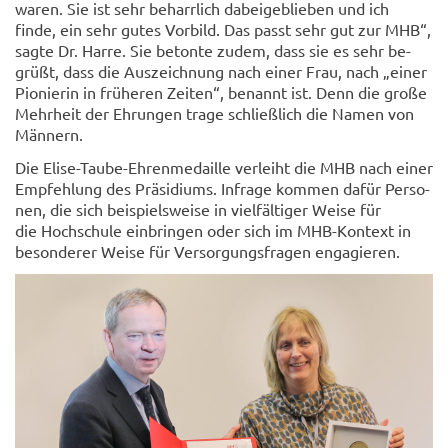
waren. Sie ist sehr be­harr­lich da­bei­ge­blie­ben und ich
finde, ein sehr gutes Vor­bild. Das passt sehr gut zur MHB“,
sagte Dr. Harre. Sie be­ton­te zudem, dass sie es sehr be­
grüßt, dass die Aus­zeich­nung nach einer Frau, nach „einer
Pio­nie­rin in frü­he­ren Zei­ten“, be­nannt ist. Denn die große
Mehr­heit der Eh­run­gen trage schließ­lich die Namen von
Män­nern.
Die Elise-​Taube-Ehrenmedaille ver­leiht die MHB nach einer
Emp­feh­lung des Prä­si­di­ums. In­fra­ge kom­men dafür Per­so­
nen, die sich bei­spiels­wei­se in viel­fäl­ti­ger Weise für
die Hoch­schu­le ein­brin­gen oder sich im MHB-​Kontext in
be­son­de­rer Weise für Ver­sor­gungs­fra­gen en­ga­gie­ren.