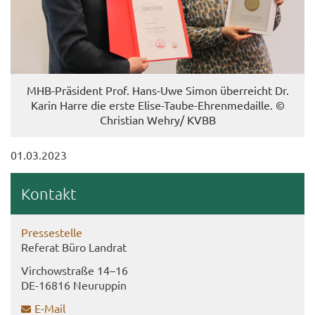
MHB-​Präsident Prof. Hans-​Uwe Simon über­reicht Dr.
Karin Harre die erste Elise-​Taube-Ehrenmedaille. ©
Chris­ti­an Wehry/ KVBB
01.03.2023
Kon­takt
Pres­se­stel­le
Re­fe­rat Büro Land­rat
Virch­ow­stra­ße 14–16
DE-​16816 Neu­rup­pin
E-​Mail