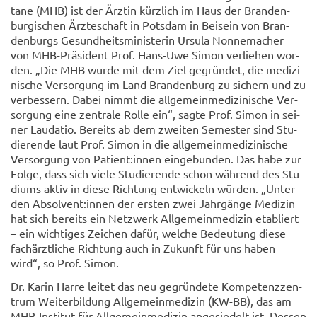
ta­ne (MHB) ist der Ärz­tin kürz­lich im Haus der Bran­den­
bur­gi­schen Ärz­te­schaft in Pots­dam in Bei­sein von Bran­
den­burgs Ge­sund­heits­mi­nis­te­rin Ur­su­la Non­ne­ma­cher
von MHB-​Präsident Prof. Hans-​Uwe Simon ver­lie­hen wor­
den. „Die MHB wurde mit dem Ziel ge­grün­det, die me­di­zi­
ni­sche Ver­sor­gung im Land Bran­den­burg zu si­chern und zu
ver­bes­sern. Dabei nimmt die all­ge­mein­me­di­zi­ni­sche Ver­
sor­gung eine zen­tra­le Rolle ein“, sagte Prof. Simon in sei­
ner Lau­da­tio. Be­reits ab dem zwei­ten Se­mes­ter sind Stu­
die­ren­de laut Prof. Simon in die all­ge­mein­me­di­zi­ni­sche
Ver­sor­gung von Pa­ti­ent:innen ein­ge­bun­den. Das habe zur
Folge, dass sich viele Stu­die­ren­de schon wäh­rend des Stu­
di­ums aktiv in diese Rich­tung ent­wi­ckeln wür­den. „Unter
den Ab­sol­vent:innen der ers­ten zwei Jahr­gän­ge Me­di­zin
hat sich be­reits ein Netz­werk All­ge­mein­me­di­zin eta­bliert
– ein wich­ti­ges Zei­chen dafür, wel­che Be­deu­tung diese
fach­ärzt­li­che Rich­tung auch in Zu­kunft für uns haben
wird“, so Prof. Simon.
Dr. Karin Harre lei­tet das neu ge­grün­de­te Kom­pe­tenz­zen­
trum Wei­ter­bil­dung All­ge­mein­me­di­zin (KW-BB), das am
MHB-​Institut für All­ge­mein­me­di­zin an­ge­sie­delt ist. Des­sen