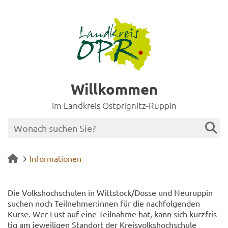
Willkommen
im Landkreis Ostprignitz-Ruppin
Informationen
Die Volks­hoch­schu­len in Witt­stock/Dosse und Neu­rup­pin
su­chen noch Teil­neh­mer:innen für die nach­fol­gen­den
Kurse. Wer Lust auf eine Teil­nah­me hat, kann sich kurz­fris­
tig am je­wei­li­gen Stand­ort der Kreis­volks­hoch­schu­le