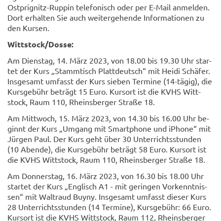
Ostprignitz-​Ruppin te­le­fo­nisch oder per E-​Mail an­mel­den.
Dort er­hal­ten Sie auch wei­ter­ge­hen­de In­for­ma­tio­nen zu
den Kur­sen.
Witt­stock/Dosse:
Am Diens­tag, 14. März 2023, von 18.00 bis 19.30 Uhr star­
tet der Kurs „Stamm­tisch Platt­deutsch“ mit Heidi Schä­fer.
Ins­ge­samt um­fasst der Kurs sie­ben Ter­mi­ne (14-​tägig), die
Kurs­ge­bühr be­trägt 15 Euro. Kurs­ort ist die KVHS Witt­
stock, Raum 110, Rheins­ber­ger Stra­ße 18.
Am Mitt­woch, 15. März 2023, von 14.30 bis 16.00 Uhr be­
ginnt der Kurs „Um­gang mit Smart­pho­ne und iPho­ne“ mit
Jür­gen Paul. Der Kurs geht über 30 Un­ter­richts­stun­den
(10 Aben­de), die Kurs­ge­bühr be­trägt 58 Euro. Kurs­ort ist
die KVHS Witt­stock, Raum 110, Rheins­ber­ger Stra­ße 18.
Am Don­ners­tag, 16. März 2023, von 16.30 bis 18.00 Uhr
star­tet der Kurs „Eng­lisch A1 - mit ge­rin­gen Vor­kennt­nis­
sen“ mit Wal­traud Buyny. Ins­ge­samt um­fasst die­ser Kurs
28 Un­ter­richts­stun­den (14 Ter­mi­ne), Kurs­ge­bühr: 66 Euro.
Kurs­ort ist die KVHS Witt­stock, Raum 112, Rheins­ber­ger