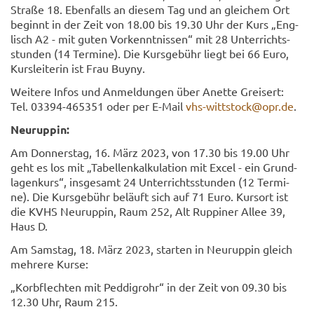
Stra­ße 18. Eben­falls an die­sem Tag und an glei­chem Ort
be­ginnt in der Zeit von 18.00 bis 19.30 Uhr der Kurs „Eng­
lisch A2 - mit guten Vor­kennt­nis­sen“ mit 28 Un­ter­richts­
stun­den (14 Ter­mi­ne). Die Kurs­ge­bühr liegt bei 66 Euro,
Kurs­lei­te­rin ist Frau Buyny.
Wei­te­re Infos und An­mel­dun­gen über Anet­te Grei­sert:
Tel. 03394-​465351 oder per E-​Mail
vhs-​wittstock@opr.de
.
Neu­rup­pin:
Am Don­ners­tag, 16. März 2023, von 17.30 bis 19.00 Uhr
geht es los mit „Ta­bel­len­kal­ku­la­ti­on mit Excel - ein Grund­
la­gen­kurs“, ins­ge­samt 24 Un­ter­richts­stun­den (12 Ter­mi­
ne). Die Kurs­ge­bühr be­läuft sich auf 71 Euro. Kurs­ort ist
die KVHS Neu­rup­pin, Raum 252, Alt Rup­pi­ner Allee 39,
Haus D.
Am Sams­tag, 18. März 2023, star­ten in Neu­rup­pin gleich
meh­re­re Kurse:
„Korb­flech­ten mit Ped­dig­rohr“ in der Zeit von 09.30 bis
12.30 Uhr, Raum 215.