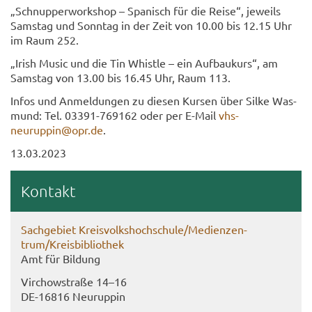
„Schnup­per­work­shop – Spa­nisch für die Reise“, je­weils
Sams­tag und Sonn­tag in der Zeit von 10.00 bis 12.15 Uhr
im Raum 252.
„Irish Music und die Tin Whist­le – ein Auf­bau­kurs“, am
Sams­tag von 13.00 bis 16.45 Uhr, Raum 113.
Infos und An­mel­dun­gen zu die­sen Kur­sen über Silke Was­
mund: Tel. 03391-​769162 oder per E-​Mail
vhs-​
neuruppin@opr.de
.
13.03.2023
Kon­takt
Sach­ge­biet Kreis­volks­hoch­schu­le/Me­di­en­zen­
trum/Kreis­bi­blio­thek
Amt für Bil­dung
Virch­ow­stra­ße 14–16
DE-​16816 Neu­rup­pin