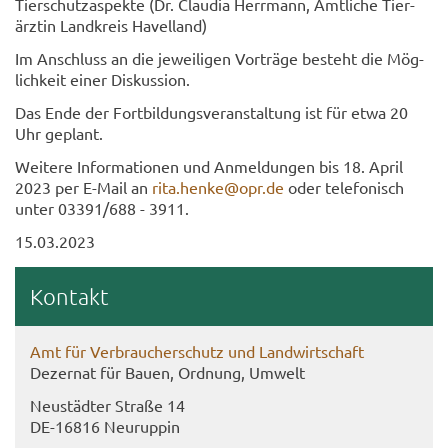
Tier­schutz­aspek­te (Dr. Clau­dia Herr­mann, Amt­li­che Tier­
ärz­tin Land­kreis Ha­vel­land)
Im An­schluss an die je­wei­li­gen Vor­trä­ge be­steht die Mög­
lich­keit einer Dis­kus­si­on.
Das Ende der Fort­bil­dungs­ver­an­stal­tung ist für etwa 20
Uhr ge­plant.
Wei­te­re In­for­ma­tio­nen und An­mel­dun­gen bis 18. April
2023 per E-​Mail an
rita.henke@opr.de
oder te­le­fo­nisch
unter 03391/688 - 3911.
15.03.2023
Kon­takt
Amt für Ver­brau­cher­schutz und Land­wirt­schaft
De­zer­nat für Bauen, Ord­nung, Um­welt
Neu­städ­ter Stra­ße 14
DE-​16816 Neu­rup­pin