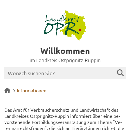
Willkommen
im Landkreis Ostprignitz-Ruppin
Informationen
Das Amt für Ver­brau­cher­schutz und Land­wirt­schaft des
Land­krei­ses Ostprignitz-​Ruppin in­for­miert über eine be­
vor­ste­hen­de Fort­bil­dungs­ver­an­stal­tung zum Thema "Ve­
te­ri­när­rechts­fra­gen", die sich an Tier­ärzt:innen rich­tet, die