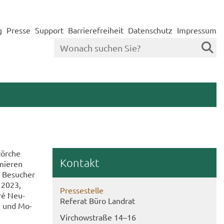
g
Presse
Support
Barrierefreiheit
Datenschutz
Impressum
tör­che
Kon­takt
mie­ren
 Be­su­cher
l 2023,
Pres­se­stel­le
dré Neu­
Re­fe­rat Büro Land­rat
en und Mo­
Virch­ow­stra­ße 14–16