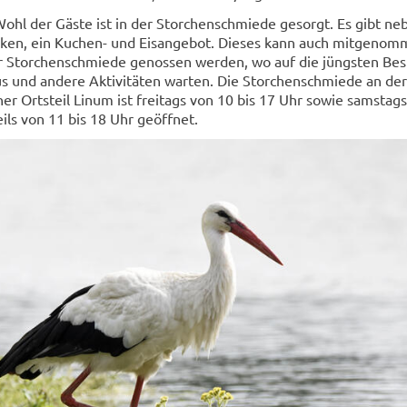
 Wohl der Gäste ist in der Stor­chen­schmie­de ge­sorgt. Es gibt n
­ken, ein Kuchen-​ und Eis­an­ge­bot. Die­ses kann auch mit­ge­nom
 Stor­chen­schmie­de ge­nos­sen wer­den, wo auf die jüngs­ten Be­s
s und an­de­re Ak­ti­vi­tä­ten war­ten. Die Stor­chen­schmie­de an de
i­ner Orts­teil Linum ist frei­tags von 10 bis 17 Uhr sowie sams­tags
eils von 11 bis 18 Uhr ge­öff­net.