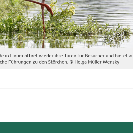
de in Linum öff­net wie­der ihre Türen für Be­su­cher und bie­tet a
i­che Füh­run­gen zu den Stör­chen. © Helga Müller-​Wensky