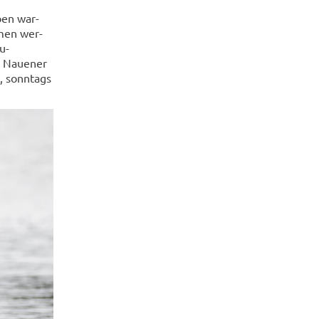
eben war­
­men wer­
u­
r Naue­ner
, sonn­tags