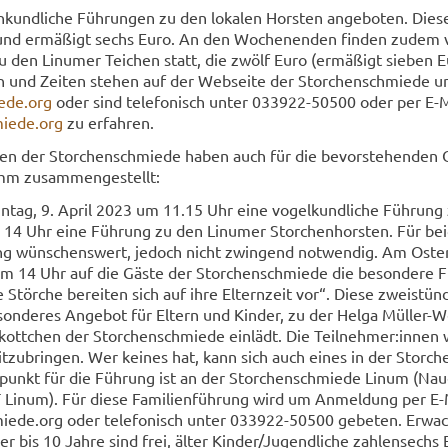
kund­li­che Füh­run­gen zu den lo­ka­len Hors­ten an­ge­bo­ten. Dies
nd er­mä­ßigt sechs Euro. An den Wo­chen­en­den fin­den zudem v
zu den Li­nu­mer Tei­chen statt, die zwölf Euro (er­mä­ßigt sie­ben 
n und Zei­ten ste­hen auf der Web­sei­te der Stor­chen­schmie­de u
e­de.org
oder sind te­le­fo­nisch unter 033922-​50500 oder per E-​
ie­de.org
zu er­fah­ren.
­ven der Stor­chen­schmie­de haben auch für die be­vor­ste­hen­den O
ramm zu­sam­men­ge­stellt:
n­tag, 9. April 2023 um 11.15 Uhr eine vo­gel­kund­li­che Füh­rung
14 Uhr eine Füh­rung zu den Li­nu­mer Stor­chen­hors­ten. Für be
ng wün­schens­wert, je­doch nicht zwin­gend not­wen­dig. Am Os­te
um 14 Uhr auf die Gäste der Stor­chen­schmie­de die be­son­de­re 
e Stör­che be­rei­ten sich auf ihre El­tern­zeit vor“. Diese zwei­stün­
­son­de­res An­ge­bot für El­tern und Kin­der, zu der Helga Müller-
tt­chen der Stor­chen­schmie­de ein­lädt. Die Teil­neh­mer:innen
mit­zu­brin­gen. Wer kei­nes hat, kann sich auch eines in der Stor­c
f­punkt für die Füh­rung ist an der Stor­chen­schmie­de Linum (Nau
T Linum). Für diese Fa­mi­li­en­füh­rung wird um An­mel­dung per E-
e­de.org oder te­le­fo­nisch unter 033922-​50500 ge­be­ten. Er­wac
r bis 10 Jahre sind frei, älter Kin­der/Ju­gend­li­che zah­len­sechs 