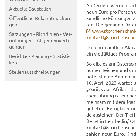
Au­ßer­dem wer­den fach­
Ak­tu­el­le Bau­stel­len
neun Euro pro Per­son u
Öf­fent­li­che Be­kannt­ma­chun­
kund­li­che Füh­run­gen 
gen
ten. Die ge­nau­en Date
www.stor­chen­schmi
Sat­zun­gen - Richt­li­ni­en - Ver­
kon­takt@stor­chen­schm
ord­nun­gen - All­ge­mein­ver­fü­
gun­gen
Die eh­ren­amt­lich Ak­ti
ein viel­fäl­ti­ges Pro­g
Be­rich­te - Pla­nung - Sta­tis­ti­
ken
So gibt es am Os­ter­son
nu­mer Tei­chen und um 
Stel­len­aus­schrei­bun­gen
bo­te ist eine An­mel­du
10. April 2023 war­tet 
„Zu­rück aus Afri­ka – di
chen­füh­rung ist ein be
mein­sam mit dem Mas­ko
ge­be­ten, Fern­glä­ser 
de aus­lei­hen. Der Tref
ße 54 in Fehr­bel­lin/ O
kon­takt@stor­chen­schmi
zah­len neun Euro, Kin­de