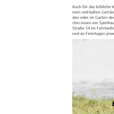
Auch für das leib­li­che
men und kal­ten Ge­trän
den oder im Gar­ten der
cher:innen ein Spiel­hau
Stra­ße 54 im Fehr­bel­l
und an Fei­er­ta­gen je­w