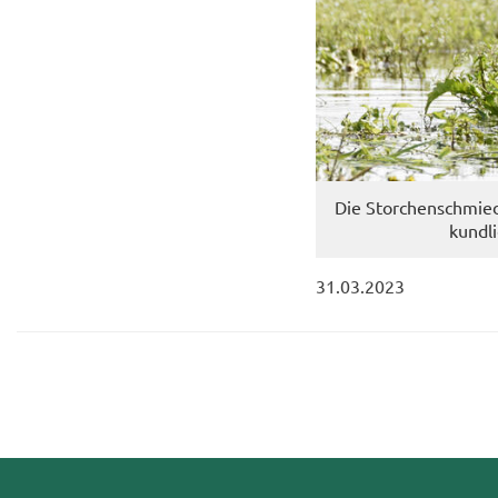
Die Stor­chen­schmie­
kund­l
31.03.2023