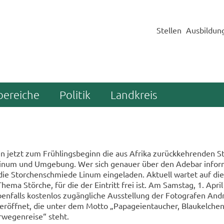
Stellen
Ausbildun
bereiche
Politik
Landkreis
 jetzt zum Früh­lings­be­ginn die aus Afri­ka zu­rück­keh­ren­den S
 Linum und Um­ge­bung. Wer sich ge­nau­er über den Ade­bar in­for­
 die Stor­chen­schmie­de Linum ein­ge­la­den. Ak­tu­ell war­tet auf die
hema Stör­che, für die der Ein­tritt frei ist. Am Sams­tag, 1. Apri
­falls kos­ten­los zu­gäng­li­che Aus­stel­lung der Fo­to­gra­fen An
­öff­net, die unter dem Motto „Pa­pa­gei­en­tau­cher, Blau­kel­ch
we­gen­rei­se“ steht.