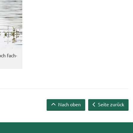
uch fach­
Nach oben
Seite zurück