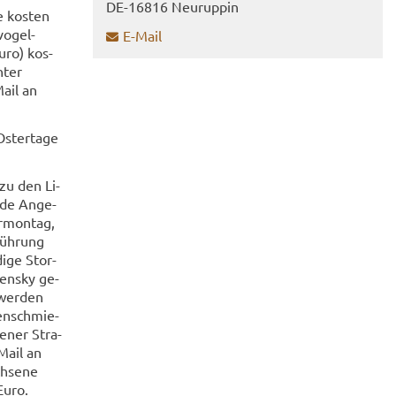
DE-​16816 Neu­rup­pin
e kos­ten
o­gel­
E-​Mail
Euro) kos­
nter
Mail an
s­ter­ta­ge
 zu den Li­
ide An­ge­
r­mon­tag,
Füh­rung
di­ge Stor­
​Wensky ge­
 wer­den
hen­schmie­
e­ner Stra­
​Mail an
h­se­ne
Euro.