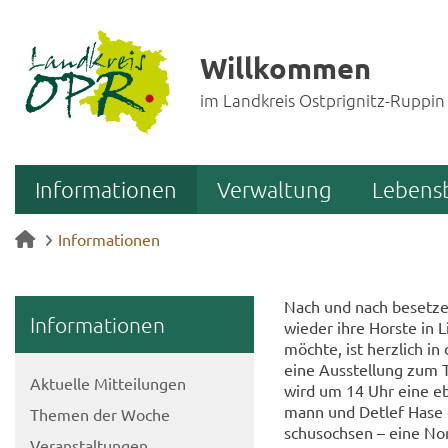
Willkommen
im Landkreis Ostprignitz-Ruppin
Informationen
Verwaltung
Lebens
Informationen
Nach und nach be­set­zen
In­for­ma­tio­nen
wie­der ihre Hors­te in
möch­te, ist herz­lich in
eine Aus­stel­lung zum T
Ak­tu­el­le Mit­tei­lun­gen
wird um 14 Uhr eine eben
mann und Det­lef Hase er
The­men der Woche
schus­och­sen – eine Nor­
Ver­an­stal­tun­gen