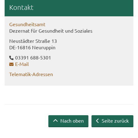
Kon­takt
Ge­sund­heits­amt
De­zer­nat für Ge­sund­heit und So­zia­les
Neu­städ­ter Stra­ße 13
DE-​16816 Neu­rup­pin
03391 688-​5301
E-​Mail
Telematik-​Adressen
Nach oben
Seite zurück