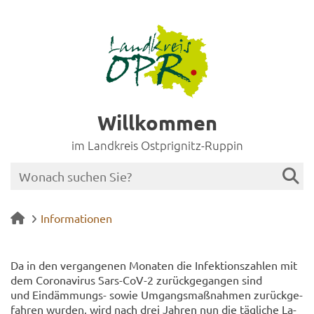
Willkommen
im Landkreis Ostprignitz-Ruppin
Informationen
Da in den ver­gan­ge­nen Mo­na­ten die In­fek­ti­ons­zah­len mit
dem Co­ro­na­vi­rus Sars-​CoV-2 zu­rück­ge­gan­gen sind
und Eindämmungs-​ sowie Um­gangs­maß­nah­men zu­rück­ge­
fah­ren wur­den, wird nach drei Jah­ren nun die täg­li­che La­