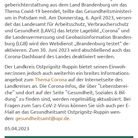
ge­be­richt­erstat­tung aus dem Land Bran­den­burg um das
Thema Covid-​19 be­en­det, teil­te das Ge­sund­heits­mi­nis­te­ri­
um in Pots­dam mit. Am Don­ners­tag, 6. April 2023, ver­sen­
det das Lan­des­amt für Ar­beits­schutz, Ver­brau­cher­schutz
und Ge­sund­heit (LAVG) das letz­te La­ge­bild „Co­ro­na" und
die Lan­des­ver­mes­sung und Geo­ba­sis­in­for­ma­ti­on Bran­den­
burg (LGB) wird den Web­dienst „Bran­den­burg tes­tet“ de­
ak­ti­vie­ren. Zum 30. Juni 2023 wird ab­schlie­ßend auch das
Corona-​Dashboard des Lan­des de­ak­ti­viert wer­den.
Der Land­kreis Ostprignitz-​Ruppin bie­tet sei­nen Ein­woh­
ner:innen je­doch auch wei­ter­hin ein brei­tes In­for­ma­ti­ons­
an­ge­bot zum
Thema Co­ro­na
auf der In­ter­net­sei­te des
Land­krei­ses an. Die Corona-​Infos, die über "Le­bens­be­rei­
che" und dort auf der Seite "Ge­sund­heit, So­zia­les & Bil­
dung" zu fin­den sind, wer­den re­gel­mä­ßig ak­tua­li­siert. Bei
Fra­gen zum Sars-​CoV-2-Virus kön­nen Sie sich auch per E-​
Mail an das Ge­sund­heits­amt Ostprignitz-​Ruppin wen­
den:
ge­sund­heits­amt@opr.de
.
05.04.2023