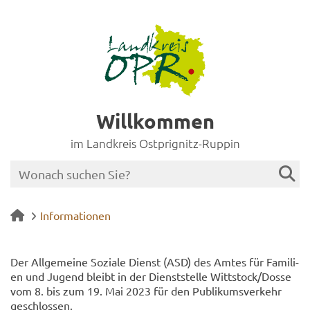
Willkommen
im Landkreis Ostprignitz-Ruppin
Informationen
Der All­ge­mei­ne So­zia­le Dienst (ASD) des Amtes für Fa­mi­li­
en und Ju­gend bleibt in der Dienst­stel­le Witt­stock/Dosse
vom 8. bis zum 19. Mai 2023 für den Pu­bli­kums­ver­kehr
ge­schlos­sen.