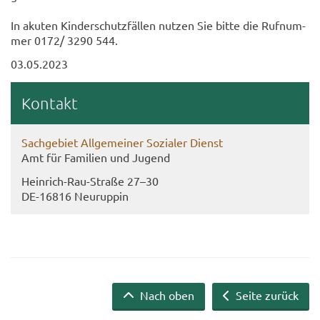
In aku­ten Kin­der­schutz­fäl­len nut­zen Sie bitte die Ruf­num­
mer 0172/ 3290 544.
03.05.2023
Kon­takt
Sach­ge­biet All­ge­mei­ner So­zia­ler Dienst
Amt für Fa­mi­li­en und Ju­gend
Heinrich-​Rau-Straße 27–30
DE-​16816 Neu­rup­pin
Nach oben
Seite zurück